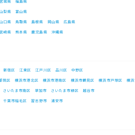
宮城県
福島県
山梨県
富山県
山口県
鳥取県
島根県
岡山県
広島県
宮崎県
熊本県
鹿児島県
沖縄県
新宿区
江東区
江戸川区
品川区
中野区
都筑区
横浜市港北区
横浜市港南区
横浜市鶴見区
横浜市戸塚区
横浜
さいたま市南区
草加市
さいたま市緑区
越谷市
千葉市稲毛区
習志野市
浦安市