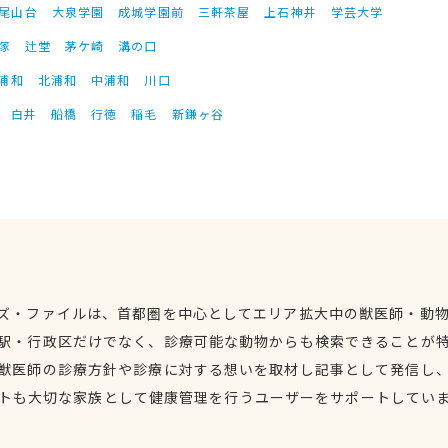
尾山台
大泉学園
成城学園前
三軒茶屋
上石神井
学芸大学
塚
辻堂
茅ケ崎
溝の口
浦和
北浦和
中浦和
川口
白井
船橋
行徳
稲毛
新鎌ヶ谷
ズ・ファイルは、首都圏を中心としてエリア拡大中の獣医師・動
駅・行政区だけでなく、診療可能な動物からも検索できることが
獣医師の診療方針や診療に対する想いを取材し記事として発信し
トも大切な家族として健康管理を行うユーザーをサポートしてい