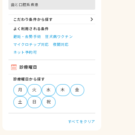
歯と口腔系疾患
こだわり条件から探す
よく利用される条件
避妊・去勢手術
狂犬病ワクチン
マイクロチップ対応
夜間対応
ネット予約可
診療曜日
診療曜日から探す
月
火
水
木
金
土
日
祝
すべてをクリア