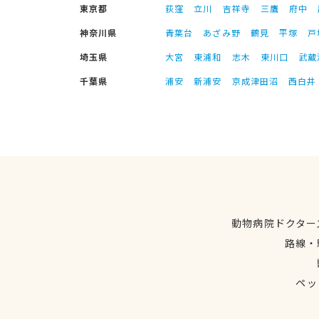
東京都
荻窪
立川
吉祥寺
三鷹
府中
神奈川県
青葉台
あざみ野
鶴見
平塚
戸
埼玉県
大宮
東浦和
志木
東川口
武蔵
千葉県
浦安
新浦安
京成津田沼
西白井
動物病院ドクター
路線・
ペッ