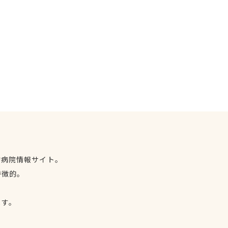
物病院情報サイト。
特徴的。
、
ます。