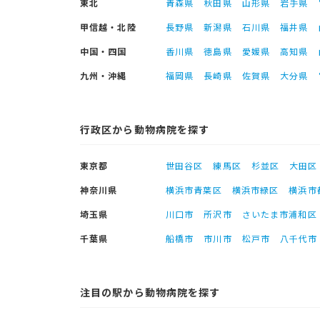
東北
青森県
秋田県
山形県
岩手県
甲信越・北陸
長野県
新潟県
石川県
福井県
中国・四国
香川県
徳島県
愛媛県
高知県
九州・沖縄
福岡県
長崎県
佐賀県
大分県
行政区から動物病院を探す
東京都
世田谷区
練馬区
杉並区
大田区
神奈川県
横浜市青葉区
横浜市緑区
横浜市
埼玉県
川口市
所沢市
さいたま市浦和区
千葉県
船橋市
市川市
松戸市
八千代市
注目の駅から動物病院を探す