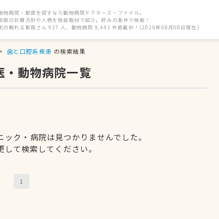
動物病院・獣医を探すなら動物病院ドクターズ・ファイル。
獣医の診療方針や人柄を独自取材で紹介。好みの条件で検索！
街の頼れる獣医さん 937 人、動物病院 9,443 件掲載中！(2026年08月08日現在)
歯と口腔系疾患
の検索結果
医・動物病院一覧
ニック・病院は見つかりませんでした。
更して検索してください。
1