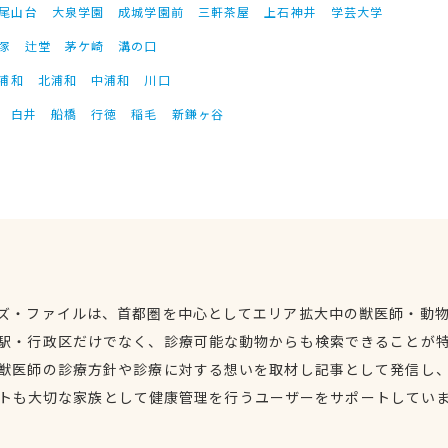
尾山台
大泉学園
成城学園前
三軒茶屋
上石神井
学芸大学
塚
辻堂
茅ケ崎
溝の口
浦和
北浦和
中浦和
川口
白井
船橋
行徳
稲毛
新鎌ヶ谷
ズ・ファイルは、首都圏を中心としてエリア拡大中の獣医師・動
駅・行政区だけでなく、診療可能な動物からも検索できることが
獣医師の診療方針や診療に対する想いを取材し記事として発信し
トも大切な家族として健康管理を行うユーザーをサポートしてい