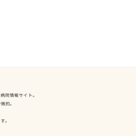
物病院情報サイト。
特徴的。
、
ます。