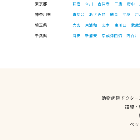
東京都
荻窪
立川
吉祥寺
三鷹
府中
神奈川県
青葉台
あざみ野
鶴見
平塚
戸
埼玉県
大宮
東浦和
志木
東川口
武蔵
千葉県
浦安
新浦安
京成津田沼
西白井
動物病院ドクター
路線・
ペッ