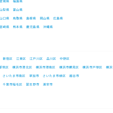
宮城県
福島県
山梨県
富山県
山口県
鳥取県
島根県
岡山県
広島県
宮崎県
熊本県
鹿児島県
沖縄県
新宿区
江東区
江戸川区
品川区
中野区
都筑区
横浜市港北区
横浜市港南区
横浜市鶴見区
横浜市戸塚区
横浜
さいたま市南区
草加市
さいたま市緑区
越谷市
千葉市稲毛区
習志野市
浦安市