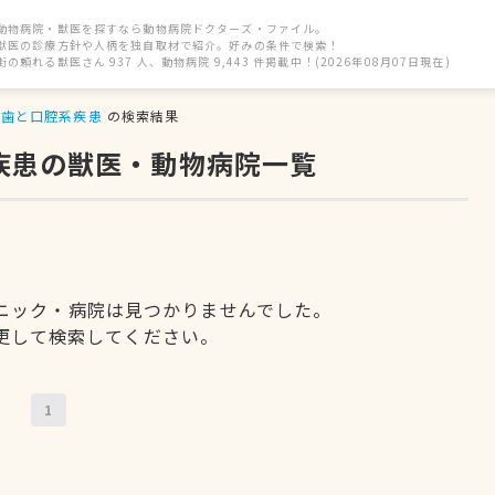
動物病院・獣医を探すなら動物病院ドクターズ・ファイル。
獣医の診療方針や人柄を独自取材で紹介。好みの条件で検索！
街の頼れる獣医さん 937 人、動物病院 9,443 件掲載中！(2026年08月07日現在)
歯と口腔系疾患
の検索結果
疾患の獣医・動物病院一覧
ニック・病院は見つかりませんでした。
更して検索してください。
1