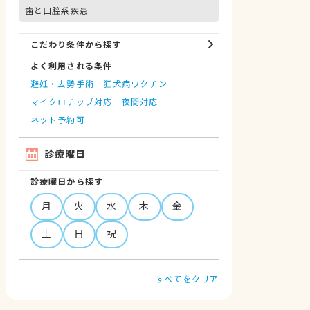
歯と口腔系疾患
こだわり条件から探す
よく利用される条件
避妊・去勢手術
狂犬病ワクチン
マイクロチップ対応
夜間対応
ネット予約可
診療曜日
診療曜日から探す
月
火
水
木
金
土
日
祝
すべてをクリア