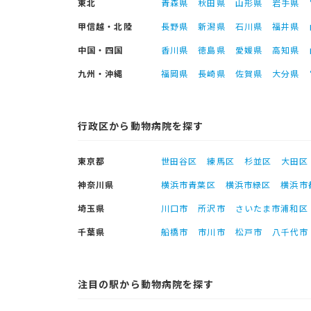
東北
青森県
秋田県
山形県
岩手県
甲信越・北陸
長野県
新潟県
石川県
福井県
中国・四国
香川県
徳島県
愛媛県
高知県
九州・沖縄
福岡県
長崎県
佐賀県
大分県
行政区から動物病院を探す
東京都
世田谷区
練馬区
杉並区
大田区
神奈川県
横浜市青葉区
横浜市緑区
横浜市
埼玉県
川口市
所沢市
さいたま市浦和区
千葉県
船橋市
市川市
松戸市
八千代市
注目の駅から動物病院を探す