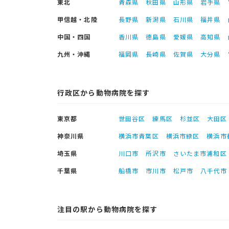
東北
青森県
秋田県
山形県
岩手県
甲信越・北陸
長野県
新潟県
石川県
福井県
中国・四国
香川県
徳島県
愛媛県
高知県
九州・沖縄
福岡県
長崎県
佐賀県
大分県
行政区から動物病院を探す
東京都
世田谷区
練馬区
杉並区
大田区
神奈川県
横浜市青葉区
横浜市緑区
横浜市
埼玉県
川口市
所沢市
さいたま市浦和区
千葉県
船橋市
市川市
松戸市
八千代市
注目の駅から動物病院を探す