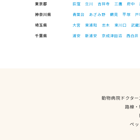
東京都
荻窪
立川
吉祥寺
三鷹
府中
神奈川県
青葉台
あざみ野
鶴見
平塚
戸
埼玉県
大宮
東浦和
志木
東川口
武蔵
千葉県
浦安
新浦安
京成津田沼
西白井
動物病院ドクター
路線・
ペッ