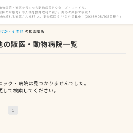
動物病院・獣医を探すなら動物病院ドクターズ・ファイル。
獣医の診療方針や人柄を独自取材で紹介。好みの条件で検索！
街の頼れる獣医さん 937 人、動物病院 9,443 件掲載中！(2026年08月08日現在)
けが・その他
の検索結果
他の獣医・動物病院一覧
ニック・病院は見つかりませんでした。
更して検索してください。
1