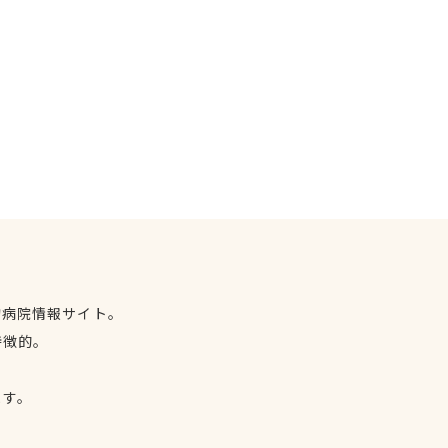
物病院情報サイト。
特徴的。
、
ます。