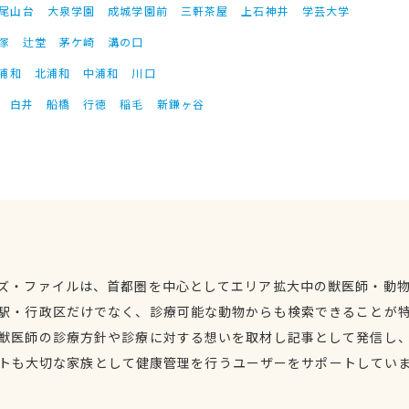
尾山台
大泉学園
成城学園前
三軒茶屋
上石神井
学芸大学
塚
辻堂
茅ケ崎
溝の口
浦和
北浦和
中浦和
川口
白井
船橋
行徳
稲毛
新鎌ヶ谷
ズ・ファイルは、首都圏を中心としてエリア拡大中の獣医師・動
駅・行政区だけでなく、診療可能な動物からも検索できることが
獣医師の診療方針や診療に対する想いを取材し記事として発信し
トも大切な家族として健康管理を行うユーザーをサポートしてい