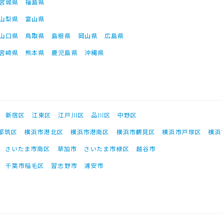
宮城県
福島県
山梨県
富山県
山口県
鳥取県
島根県
岡山県
広島県
宮崎県
熊本県
鹿児島県
沖縄県
新宿区
江東区
江戸川区
品川区
中野区
都筑区
横浜市港北区
横浜市港南区
横浜市鶴見区
横浜市戸塚区
横浜
さいたま市南区
草加市
さいたま市緑区
越谷市
千葉市稲毛区
習志野市
浦安市