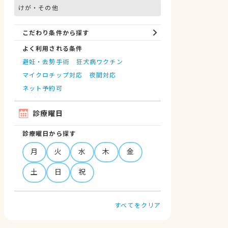
けが・その他
こだわり条件から探す
よく利用される条件
避妊・去勢手術
狂犬病ワクチン
マイクロチップ対応
夜間対応
ネット予約可
診療曜日
診療曜日から探す
月
火
水
木
金
土
日
祝
すべてをクリア