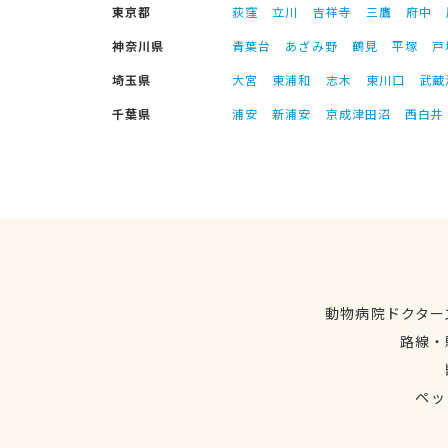
東京都
荻窪
立川
吉祥寺
三鷹
府中
神奈川県
青葉台
あざみ野
鶴見
平塚
戸
埼玉県
大宮
東浦和
志木
東川口
武蔵
千葉県
浦安
新浦安
京成津田沼
西白井
動物病院ドクター
路線・
ペッ