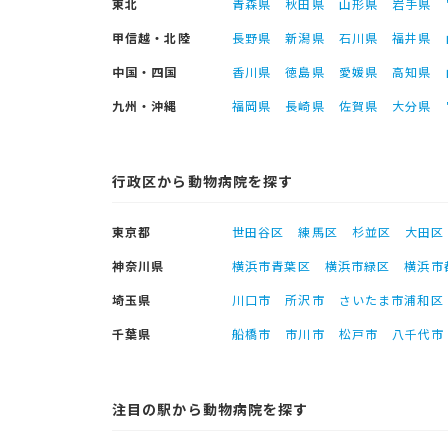
東北
青森県
秋田県
山形県
岩手県
甲信越・北陸
長野県
新潟県
石川県
福井県
中国・四国
香川県
徳島県
愛媛県
高知県
九州・沖縄
福岡県
長崎県
佐賀県
大分県
行政区から動物病院を探す
東京都
世田谷区
練馬区
杉並区
大田区
神奈川県
横浜市青葉区
横浜市緑区
横浜市
埼玉県
川口市
所沢市
さいたま市浦和区
千葉県
船橋市
市川市
松戸市
八千代市
注目の駅から動物病院を探す