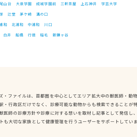
尾山台
大泉学園
成城学園前
三軒茶屋
上石神井
学芸大学
塚
辻堂
茅ケ崎
溝の口
浦和
北浦和
中浦和
川口
白井
船橋
行徳
稲毛
新鎌ヶ谷
ズ・ファイルは、首都圏を中心としてエリア拡大中の獣医師・動
駅・行政区だけでなく、診療可能な動物からも検索できることが
獣医師の診療方針や診療に対する想いを取材し記事として発信し
トも大切な家族として健康管理を行うユーザーをサポートしてい