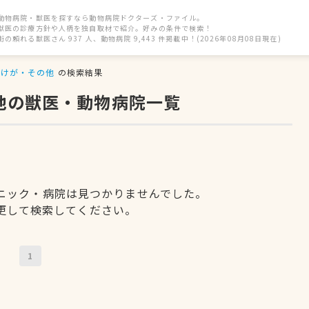
動物病院・獣医を探すなら動物病院ドクターズ・ファイル。
獣医の診療方針や人柄を独自取材で紹介。好みの条件で検索！
街の頼れる獣医さん 937 人、動物病院 9,443 件掲載中！(2026年08月08日現在)
けが・その他
の検索結果
他の獣医・動物病院一覧
ニック・病院は見つかりませんでした。
更して検索してください。
1