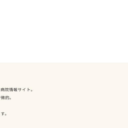
物病院情報サイト。
特徴的。
、
ます。