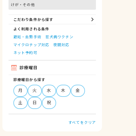
けが・その他
こだわり条件から探す
よく利用される条件
避妊・去勢手術
狂犬病ワクチン
マイクロチップ対応
夜間対応
ネット予約可
診療曜日
診療曜日から探す
月
火
水
木
金
土
日
祝
すべてをクリア