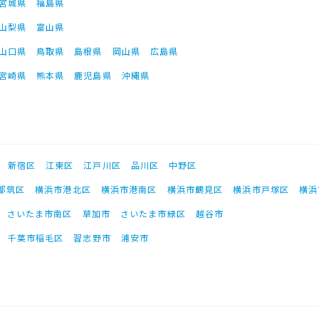
宮城県
福島県
山梨県
富山県
山口県
鳥取県
島根県
岡山県
広島県
宮崎県
熊本県
鹿児島県
沖縄県
新宿区
江東区
江戸川区
品川区
中野区
都筑区
横浜市港北区
横浜市港南区
横浜市鶴見区
横浜市戸塚区
横浜
さいたま市南区
草加市
さいたま市緑区
越谷市
千葉市稲毛区
習志野市
浦安市