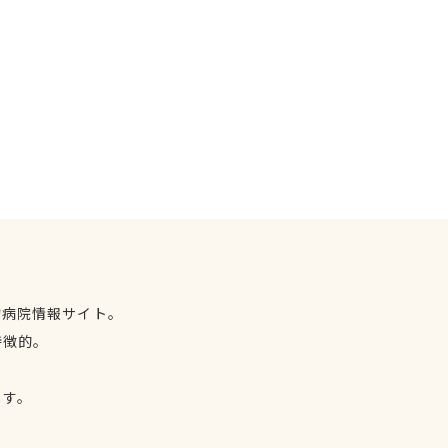
物病院情報サイト。
特徴的。
、
ます。