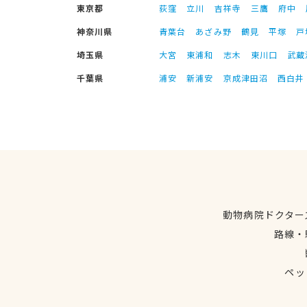
東京都
荻窪
立川
吉祥寺
三鷹
府中
神奈川県
青葉台
あざみ野
鶴見
平塚
戸
埼玉県
大宮
東浦和
志木
東川口
武蔵
千葉県
浦安
新浦安
京成津田沼
西白井
動物病院ドクター
路線・
ペッ