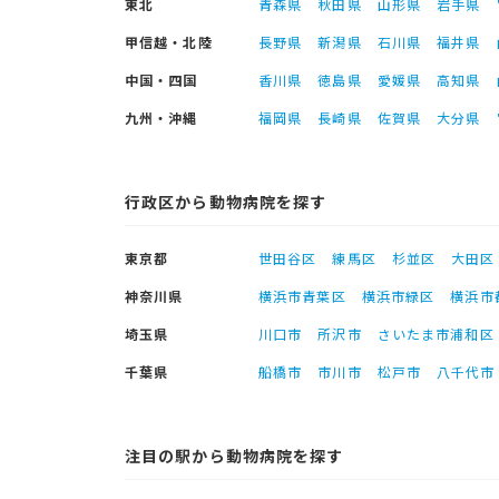
東北
青森県
秋田県
山形県
岩手県
甲信越・北陸
長野県
新潟県
石川県
福井県
中国・四国
香川県
徳島県
愛媛県
高知県
九州・沖縄
福岡県
長崎県
佐賀県
大分県
行政区から動物病院を探す
東京都
世田谷区
練馬区
杉並区
大田区
神奈川県
横浜市青葉区
横浜市緑区
横浜市
埼玉県
川口市
所沢市
さいたま市浦和区
千葉県
船橋市
市川市
松戸市
八千代市
注目の駅から動物病院を探す