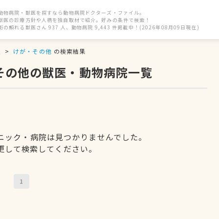
動物病院・獣医を探すなら動物病院ドクターズ・ファイル。
獣医の診療方針や人柄を独自取材で紹介。好みの条件で検索！
街の頼れる獣医さん 937 人、動物病院 9,443 件掲載中！(2026年08月09日現在)
駅
けが・その他
の検索結果
・その他の獣医・動物病院一覧
ニック・病院は見つかりませんでした。
更して検索してください。
1