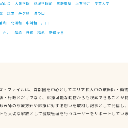
尾山台
大泉学園
成城学園前
三軒茶屋
上石神井
学芸大学
塚
辻堂
茅ケ崎
溝の口
浦和
北浦和
中浦和
川口
白井
船橋
行徳
稲毛
新鎌ヶ谷
ズ・ファイルは、首都圏を中心としてエリア拡大中の獣医師・動
駅・行政区だけでなく、診療可能な動物からも検索できることが
獣医師の診療方針や診療に対する想いを取材し記事として発信し
トも大切な家族として健康管理を行うユーザーをサポートしてい