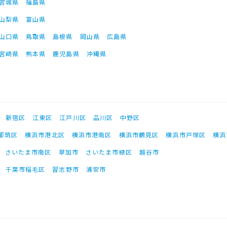
宮城県
福島県
山梨県
富山県
山口県
鳥取県
島根県
岡山県
広島県
宮崎県
熊本県
鹿児島県
沖縄県
新宿区
江東区
江戸川区
品川区
中野区
都筑区
横浜市港北区
横浜市港南区
横浜市鶴見区
横浜市戸塚区
横浜
さいたま市南区
草加市
さいたま市緑区
越谷市
千葉市稲毛区
習志野市
浦安市