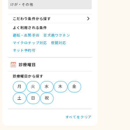
けが・その他
こだわり条件から探す
よく利用される条件
避妊・去勢手術
狂犬病ワクチン
マイクロチップ対応
夜間対応
ネット予約可
診療曜日
診療曜日から探す
月
火
水
木
金
土
日
祝
すべてをクリア