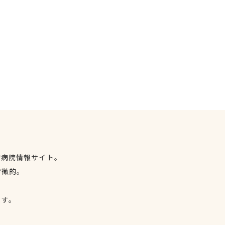
物病院情報サイト。
特徴的。
、
ます。