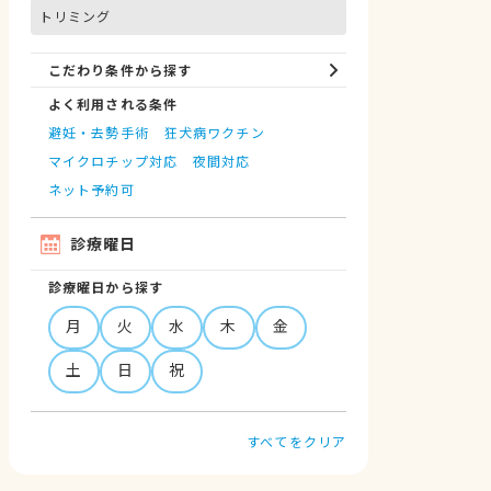
トリミング
こだわり条件から探す
よく利用される条件
避妊・去勢手術
狂犬病ワクチン
マイクロチップ対応
夜間対応
ネット予約可
診療曜日
診療曜日から探す
月
火
水
木
金
土
日
祝
すべてをクリア