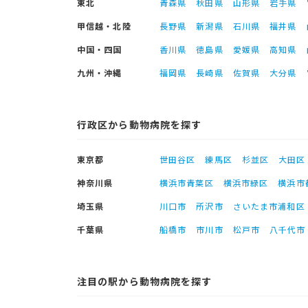
東北
青森県
秋田県
山形県
岩手県
甲信越・北陸
長野県
新潟県
石川県
福井県
中国・四国
香川県
徳島県
愛媛県
高知県
九州・沖縄
福岡県
長崎県
佐賀県
大分県
行政区から動物病院を探す
東京都
世田谷区
練馬区
杉並区
大田区
神奈川県
横浜市青葉区
横浜市緑区
横浜市
埼玉県
川口市
所沢市
さいたま市浦和区
千葉県
船橋市
市川市
松戸市
八千代市
注目の駅から動物病院を探す