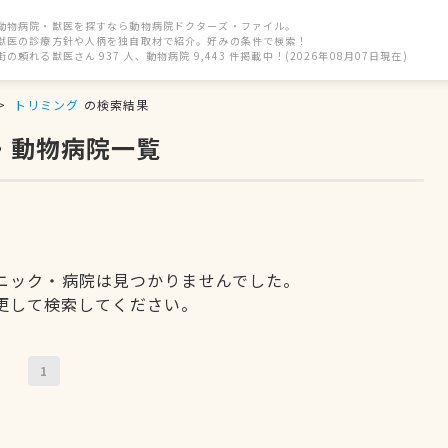
動物病院・獣医を探すなら動物病院ドクターズ・ファイル。
獣医の診療方針や人柄を独自取材で紹介。好みの条件で検索！
街の頼れる獣医さん 937 人、動物病院 9,443 件掲載中！(2026年08月07日現在)
トリミング
の検索結果
・動物病院一覧
ニック・病院は見つかりませんでした。
更して検索してください。
1