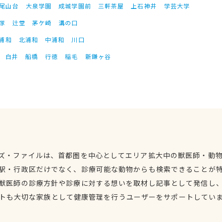
尾山台
大泉学園
成城学園前
三軒茶屋
上石神井
学芸大学
塚
辻堂
茅ケ崎
溝の口
浦和
北浦和
中浦和
川口
白井
船橋
行徳
稲毛
新鎌ヶ谷
ズ・ファイルは、首都圏を中心としてエリア拡大中の獣医師・動
駅・行政区だけでなく、診療可能な動物からも検索できることが
獣医師の診療方針や診療に対する想いを取材し記事として発信し
トも大切な家族として健康管理を行うユーザーをサポートしてい