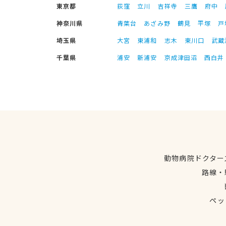
東京都
荻窪
立川
吉祥寺
三鷹
府中
神奈川県
青葉台
あざみ野
鶴見
平塚
戸
埼玉県
大宮
東浦和
志木
東川口
武蔵
千葉県
浦安
新浦安
京成津田沼
西白井
動物病院ドクター
路線・
ペッ