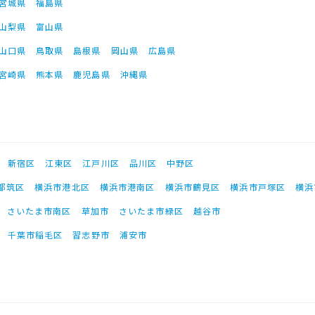
宮城県
福島県
山梨県
富山県
山口県
鳥取県
島根県
岡山県
広島県
宮崎県
熊本県
鹿児島県
沖縄県
新宿区
江東区
江戸川区
品川区
中野区
都筑区
横浜市港北区
横浜市港南区
横浜市鶴見区
横浜市戸塚区
横浜
さいたま市南区
草加市
さいたま市緑区
越谷市
千葉市稲毛区
習志野市
浦安市