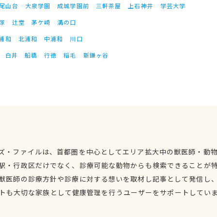
尾山台
大泉学園
成城学園前
三軒茶屋
上石神井
学芸大学
塚
辻堂
茅ケ崎
溝の口
浦和
北浦和
中浦和
川口
白井
船橋
行徳
稲毛
新鎌ヶ谷
ズ・ファイルは、首都圏を中心としてエリア拡大中の獣医師・動
駅・行政区だけでなく、診療可能な動物からも検索できることが
獣医師の診療方針や診療に対する想いを取材し記事として発信し
トも大切な家族として健康管理を行うユーザーをサポートしてい