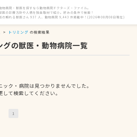
動物病院・獣医を探すなら動物病院ドクターズ・ファイル。
獣医の診療方針や人柄を独自取材で紹介。好みの条件で検索！
街の頼れる獣医さん 937 人、動物病院 9,443 件掲載中！(2026年08月08日現在)
駅
トリミング
の検索結果
ングの獣医・動物病院一覧
ニック・病院は見つかりませんでした。
更して検索してください。
1