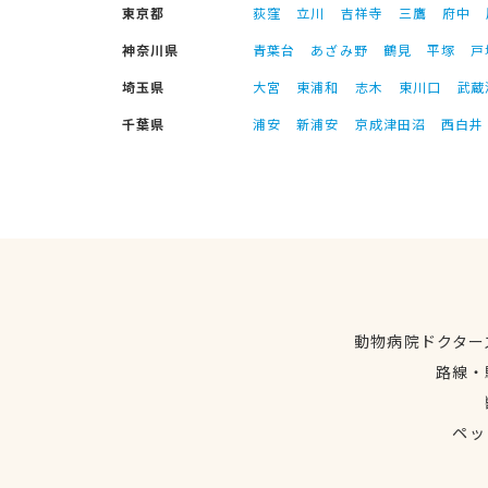
東京都
荻窪
立川
吉祥寺
三鷹
府中
神奈川県
青葉台
あざみ野
鶴見
平塚
戸
埼玉県
大宮
東浦和
志木
東川口
武蔵
千葉県
浦安
新浦安
京成津田沼
西白井
動物病院ドクター
路線・
ペッ