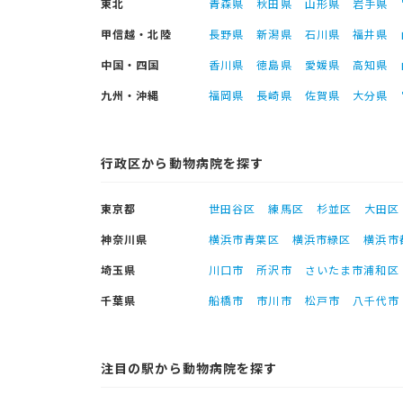
東北
青森県
秋田県
山形県
岩手県
甲信越・北陸
長野県
新潟県
石川県
福井県
中国・四国
香川県
徳島県
愛媛県
高知県
九州・沖縄
福岡県
長崎県
佐賀県
大分県
行政区から動物病院を探す
東京都
世田谷区
練馬区
杉並区
大田区
神奈川県
横浜市青葉区
横浜市緑区
横浜市
埼玉県
川口市
所沢市
さいたま市浦和区
千葉県
船橋市
市川市
松戸市
八千代市
注目の駅から動物病院を探す