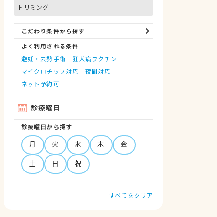
トリミング
こだわり条件から探す
よく利用される条件
避妊・去勢手術
狂犬病ワクチン
マイクロチップ対応
夜間対応
ネット予約可
診療曜日
診療曜日から探す
月
火
水
木
金
土
日
祝
すべてをクリア