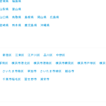
宮城県
福島県
山梨県
富山県
山口県
鳥取県
島根県
岡山県
広島県
宮崎県
熊本県
鹿児島県
沖縄県
新宿区
江東区
江戸川区
品川区
中野区
都筑区
横浜市港北区
横浜市港南区
横浜市鶴見区
横浜市戸塚区
横浜
さいたま市南区
草加市
さいたま市緑区
越谷市
千葉市稲毛区
習志野市
浦安市