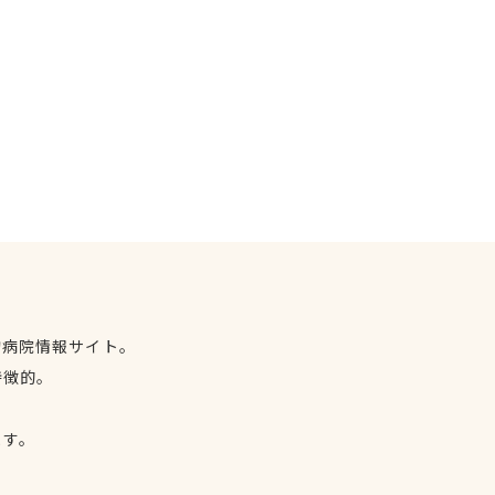
物病院情報サイト。
特徴的。
、
ます。