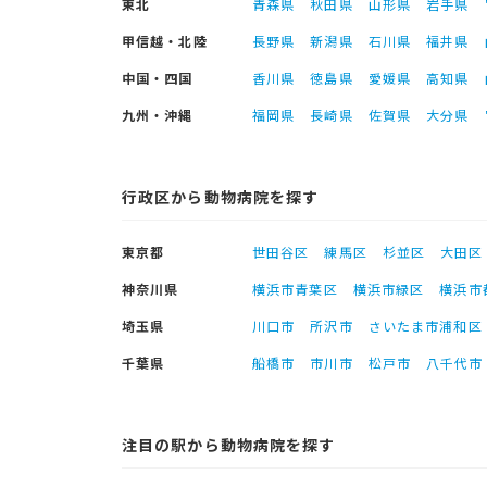
東北
青森県
秋田県
山形県
岩手県
甲信越・北陸
長野県
新潟県
石川県
福井県
中国・四国
香川県
徳島県
愛媛県
高知県
九州・沖縄
福岡県
長崎県
佐賀県
大分県
行政区から動物病院を探す
東京都
世田谷区
練馬区
杉並区
大田区
神奈川県
横浜市青葉区
横浜市緑区
横浜市
埼玉県
川口市
所沢市
さいたま市浦和区
千葉県
船橋市
市川市
松戸市
八千代市
注目の駅から動物病院を探す