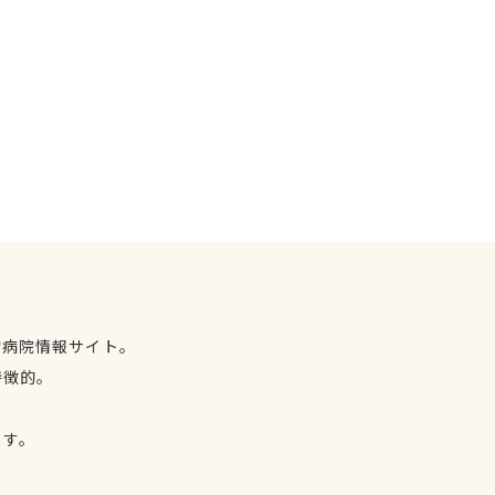
物病院情報サイト。
特徴的。
、
ます。