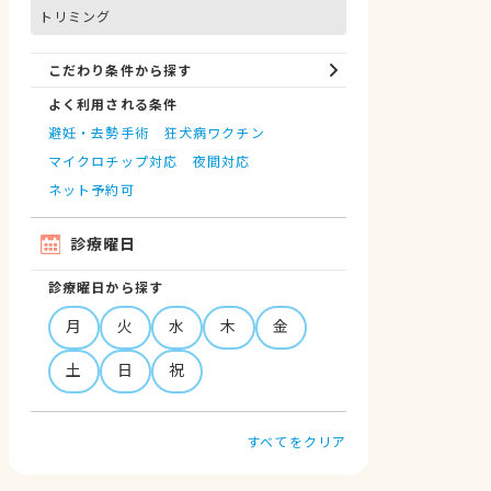
トリミング
こだわり条件から探す
よく利用される条件
避妊・去勢手術
狂犬病ワクチン
マイクロチップ対応
夜間対応
ネット予約可
診療曜日
診療曜日から探す
月
火
水
木
金
土
日
祝
すべてをクリア