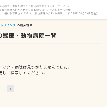
動物病院・獣医を探すなら動物病院ドクターズ・ファイル。
獣医の診療方針や人柄を独自取材で紹介。好みの条件で検索！
街の頼れる獣医さん 937 人、動物病院 9,443 件掲載中！(2026年08月09日現在)
トリミング
の検索結果
の獣医・動物病院一覧
ニック・病院は見つかりませんでした。
更して検索してください。
1