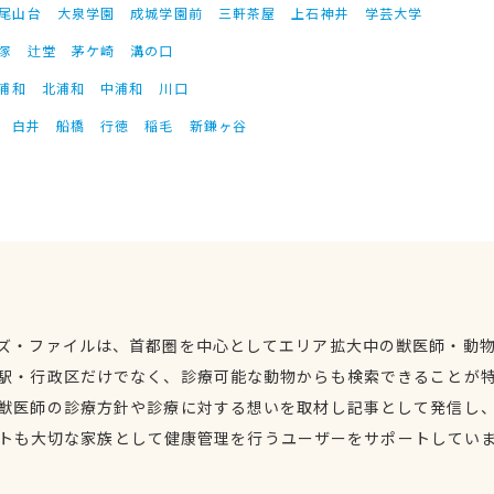
尾山台
大泉学園
成城学園前
三軒茶屋
上石神井
学芸大学
塚
辻堂
茅ケ崎
溝の口
浦和
北浦和
中浦和
川口
白井
船橋
行徳
稲毛
新鎌ヶ谷
ズ・ファイルは、首都圏を中心としてエリア拡大中の獣医師・動
駅・行政区だけでなく、診療可能な動物からも検索できることが
獣医師の診療方針や診療に対する想いを取材し記事として発信し
トも大切な家族として健康管理を行うユーザーをサポートしてい