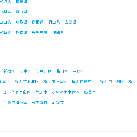
宮城県
福島県
山梨県
富山県
山口県
鳥取県
島根県
岡山県
広島県
宮崎県
熊本県
鹿児島県
沖縄県
新宿区
江東区
江戸川区
品川区
中野区
都筑区
横浜市港北区
横浜市港南区
横浜市鶴見区
横浜市戸塚区
横浜
さいたま市南区
草加市
さいたま市緑区
越谷市
千葉市稲毛区
習志野市
浦安市