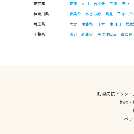
東京都
荻窪
立川
吉祥寺
三鷹
府中
神奈川県
青葉台
あざみ野
鶴見
平塚
戸
埼玉県
大宮
東浦和
志木
東川口
武蔵
千葉県
浦安
新浦安
京成津田沼
西白井
動物病院ドクター
路線・
ペッ