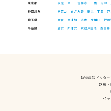
東京都
荻窪
立川
吉祥寺
三鷹
府中
神奈川県
青葉台
あざみ野
鶴見
平塚
戸
埼玉県
大宮
東浦和
志木
東川口
武蔵
千葉県
浦安
新浦安
京成津田沼
西白井
動物病院ドクター
路線・
ペッ