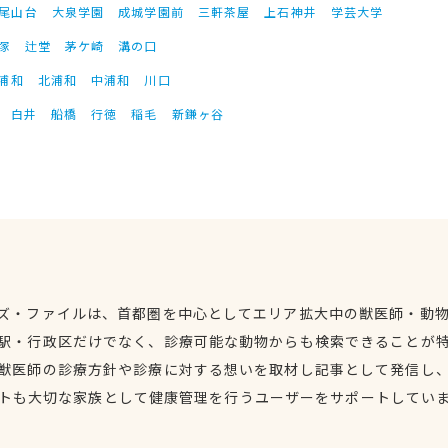
尾山台
大泉学園
成城学園前
三軒茶屋
上石神井
学芸大学
塚
辻堂
茅ケ崎
溝の口
浦和
北浦和
中浦和
川口
白井
船橋
行徳
稲毛
新鎌ヶ谷
ズ・ファイルは、首都圏を中心としてエリア拡大中の獣医師・動
駅・行政区だけでなく、診療可能な動物からも検索できることが
獣医師の診療方針や診療に対する想いを取材し記事として発信し
トも大切な家族として健康管理を行うユーザーをサポートしてい