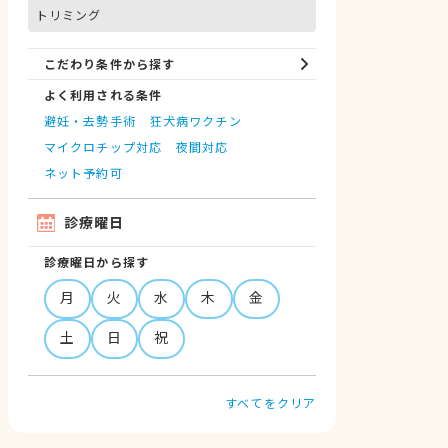
トリミング
こだわり条件から探す
よく利用される条件
避妊・去勢手術
狂犬病ワクチン
マイクロチップ対応
夜間対応
ネット予約可
診療曜日
診療曜日から探す
月
火
水
木
金
土
日
祝
すべてをクリア