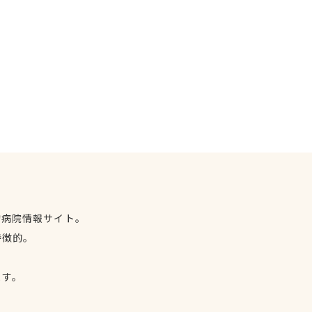
物病院情報サイト。
特徴的。
、
ます。