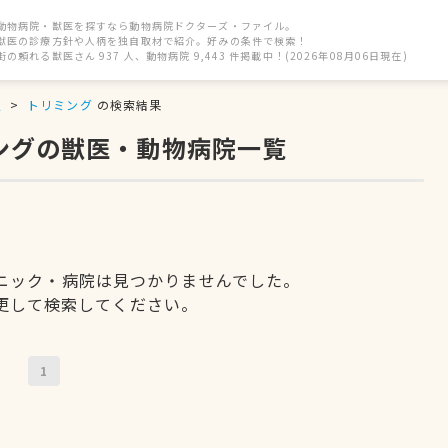
動物病院・獣医を探すなら動物病院ドクターズ・ファイル。
獣医の診療方針や人柄を独自取材で紹介。好みの条件で検索！
街の頼れる獣医さん 937 人、動物病院 9,443 件掲載中！(2026年08月06日現在)
駅
トリミング
の検索結果
ングの獣医・動物病院一覧
ニック・病院は見つかりませんでした。
更して検索してください。
1