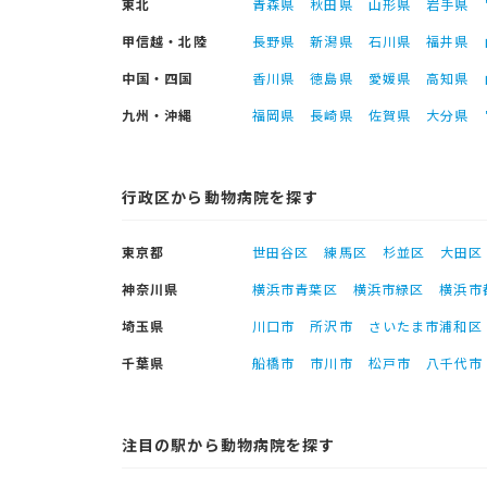
東北
青森県
秋田県
山形県
岩手県
甲信越・北陸
長野県
新潟県
石川県
福井県
中国・四国
香川県
徳島県
愛媛県
高知県
九州・沖縄
福岡県
長崎県
佐賀県
大分県
行政区から動物病院を探す
東京都
世田谷区
練馬区
杉並区
大田区
神奈川県
横浜市青葉区
横浜市緑区
横浜市
埼玉県
川口市
所沢市
さいたま市浦和区
千葉県
船橋市
市川市
松戸市
八千代市
注目の駅から動物病院を探す