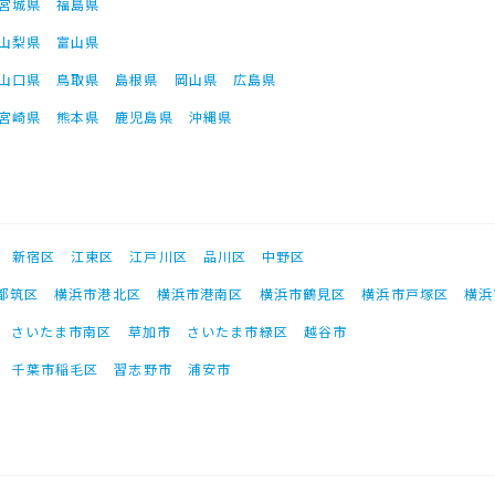
宮城県
福島県
山梨県
富山県
山口県
鳥取県
島根県
岡山県
広島県
宮崎県
熊本県
鹿児島県
沖縄県
新宿区
江東区
江戸川区
品川区
中野区
都筑区
横浜市港北区
横浜市港南区
横浜市鶴見区
横浜市戸塚区
横浜
さいたま市南区
草加市
さいたま市緑区
越谷市
千葉市稲毛区
習志野市
浦安市