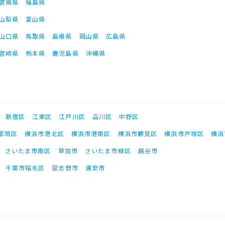
宮城県
福島県
山梨県
富山県
山口県
鳥取県
島根県
岡山県
広島県
宮崎県
熊本県
鹿児島県
沖縄県
新宿区
江東区
江戸川区
品川区
中野区
都筑区
横浜市港北区
横浜市港南区
横浜市鶴見区
横浜市戸塚区
横浜
さいたま市南区
草加市
さいたま市緑区
越谷市
千葉市稲毛区
習志野市
浦安市