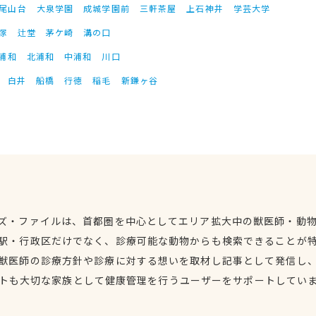
尾山台
大泉学園
成城学園前
三軒茶屋
上石神井
学芸大学
塚
辻堂
茅ケ崎
溝の口
浦和
北浦和
中浦和
川口
白井
船橋
行徳
稲毛
新鎌ヶ谷
ズ・ファイルは、首都圏を中心としてエリア拡大中の獣医師・動
駅・行政区だけでなく、診療可能な動物からも検索できることが
獣医師の診療方針や診療に対する想いを取材し記事として発信し
トも大切な家族として健康管理を行うユーザーをサポートしてい