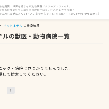
動物病院・獣医を探すなら動物病院ドクターズ・ファイル。
獣医の診療方針や人柄を独自取材で紹介。好みの条件で検索！
街の頼れる獣医さん 937 人、動物病院 9,443 件掲載中！(2026年08月08日現在)
ペットホテル
の検索結果
テルの獣医・動物病院一覧
ニック・病院は見つかりませんでした。
更して検索してください。
1