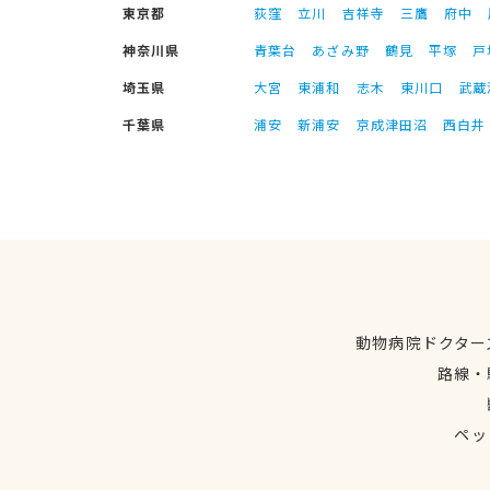
東京都
荻窪
立川
吉祥寺
三鷹
府中
神奈川県
青葉台
あざみ野
鶴見
平塚
戸
埼玉県
大宮
東浦和
志木
東川口
武蔵
千葉県
浦安
新浦安
京成津田沼
西白井
動物病院ドクター
路線・
ペッ