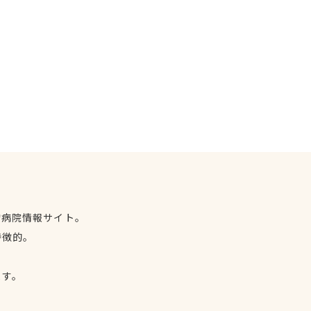
物病院情報サイト。
特徴的。
、
ます。