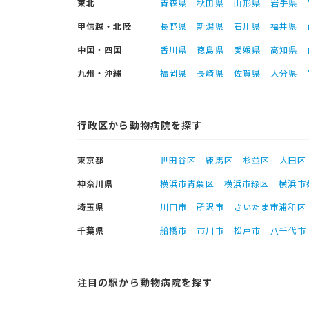
東北
青森県
秋田県
山形県
岩手県
甲信越・北陸
長野県
新潟県
石川県
福井県
中国・四国
香川県
徳島県
愛媛県
高知県
九州・沖縄
福岡県
長崎県
佐賀県
大分県
行政区から動物病院を探す
東京都
世田谷区
練馬区
杉並区
大田区
神奈川県
横浜市青葉区
横浜市緑区
横浜市
埼玉県
川口市
所沢市
さいたま市浦和区
千葉県
船橋市
市川市
松戸市
八千代市
注目の駅から動物病院を探す