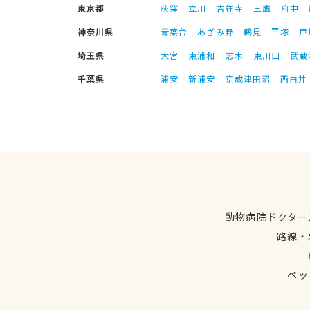
東京都
荻窪
立川
吉祥寺
三鷹
府中
神奈川県
青葉台
あざみ野
鶴見
平塚
戸
埼玉県
大宮
東浦和
志木
東川口
武蔵
千葉県
浦安
新浦安
京成津田沼
西白井
動物病院ドクター
路線・
ペッ