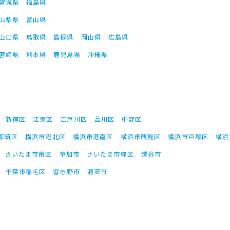
宮城県
福島県
山梨県
富山県
山口県
鳥取県
島根県
岡山県
広島県
宮崎県
熊本県
鹿児島県
沖縄県
新宿区
江東区
江戸川区
品川区
中野区
都筑区
横浜市港北区
横浜市港南区
横浜市鶴見区
横浜市戸塚区
横浜
さいたま市南区
草加市
さいたま市緑区
越谷市
千葉市稲毛区
習志野市
浦安市