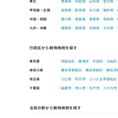
東北
青森県
秋田県
山形県
岩手県
甲信越・北陸
長野県
新潟県
石川県
福井県
中国・四国
香川県
徳島県
愛媛県
高知県
九州・沖縄
福岡県
長崎県
佐賀県
大分県
行政区から動物病院を探す
東京都
世田谷区
練馬区
杉並区
大田区
神奈川県
横浜市青葉区
横浜市緑区
横浜市
埼玉県
川口市
所沢市
さいたま市浦和区
千葉県
船橋市
市川市
松戸市
八千代市
注目の駅から動物病院を探す