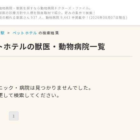
動物病院・獣医を探すなら動物病院ドクターズ・ファイル。
獣医の診療方針や人柄を独自取材で紹介。好みの条件で検索！
街の頼れる獣医さん 937 人、動物病院 9,443 件掲載中！(2026年08月07日現在)
前駅
ペットホテル
の検索結果
ットホテルの獣医・動物病院一覧
ニック・病院は見つかりませんでした。
更して検索してください。
1