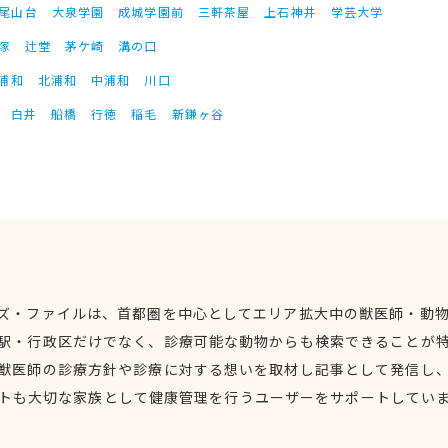
尾山台
大泉学園
成城学園前
三軒茶屋
上石神井
学芸大学
塚
辻堂
茅ケ崎
溝の口
浦和
北浦和
中浦和
川口
白井
船橋
行徳
稲毛
新鎌ヶ谷
ズ・ファイルは、首都圏を中心としてエリア拡大中の獣医師・動
駅・行政区だけでなく、診療可能な動物からも検索できることが
獣医師の診療方針や診療に対する想いを取材し記事として発信し
トも大切な家族として健康管理を行うユーザーをサポートしてい