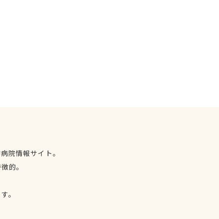
物病院情報サイト。
特徴的。
、
ます。