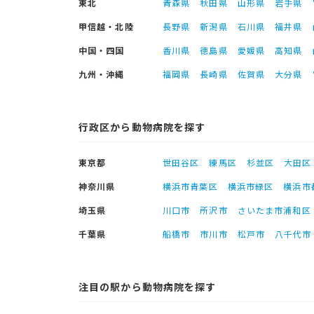
東北
青森県
秋田県
山形県
岩手県
甲信越・北陸
長野県
新潟県
石川県
福井県
中国・四国
香川県
徳島県
愛媛県
高知県
九州・沖縄
福岡県
長崎県
佐賀県
大分県
行政区から動物病院を探す
東京都
世田谷区
練馬区
杉並区
大田区
神奈川県
横浜市青葉区
横浜市緑区
横浜市
埼玉県
川口市
所沢市
さいたま市浦和区
千葉県
船橋市
市川市
松戸市
八千代市
注目の駅から動物病院を探す