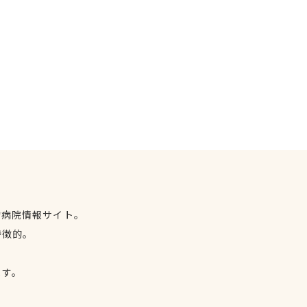
物病院情報サイト。
特徴的。
、
ます。