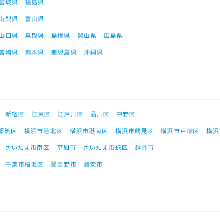
宮城県
福島県
山梨県
富山県
山口県
鳥取県
島根県
岡山県
広島県
宮崎県
熊本県
鹿児島県
沖縄県
新宿区
江東区
江戸川区
品川区
中野区
都筑区
横浜市港北区
横浜市港南区
横浜市鶴見区
横浜市戸塚区
横浜
さいたま市南区
草加市
さいたま市緑区
越谷市
千葉市稲毛区
習志野市
浦安市