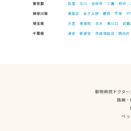
東京都
荻窪
立川
吉祥寺
三鷹
府中
神奈川県
青葉台
あざみ野
鶴見
平塚
戸
埼玉県
大宮
東浦和
志木
東川口
武蔵
千葉県
浦安
新浦安
京成津田沼
西白井
動物病院ドクター
路線・
ペッ