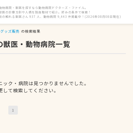
動物病院・獣医を探すなら動物病院ドクターズ・ファイル。
獣医の診療方針や人柄を独自取材で紹介。好みの条件で検索！
街の頼れる獣医さん 937 人、動物病院 9,443 件掲載中！(2026年08月08日現在)
グッズ販売
の検索結果
の獣医・動物病院一覧
ニック・病院は見つかりませんでした。
更して検索してください。
1