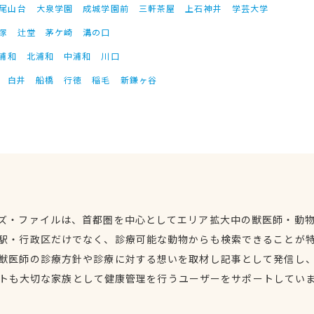
尾山台
大泉学園
成城学園前
三軒茶屋
上石神井
学芸大学
塚
辻堂
茅ケ崎
溝の口
浦和
北浦和
中浦和
川口
白井
船橋
行徳
稲毛
新鎌ヶ谷
ズ・ファイルは、首都圏を中心としてエリア拡大中の獣医師・動
駅・行政区だけでなく、診療可能な動物からも検索できることが
獣医師の診療方針や診療に対する想いを取材し記事として発信し
トも大切な家族として健康管理を行うユーザーをサポートしてい