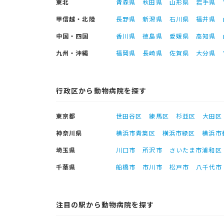
東北
青森県
秋田県
山形県
岩手県
甲信越・北陸
長野県
新潟県
石川県
福井県
中国・四国
香川県
徳島県
愛媛県
高知県
九州・沖縄
福岡県
長崎県
佐賀県
大分県
行政区から動物病院を探す
東京都
世田谷区
練馬区
杉並区
大田区
神奈川県
横浜市青葉区
横浜市緑区
横浜市
埼玉県
川口市
所沢市
さいたま市浦和区
千葉県
船橋市
市川市
松戸市
八千代市
注目の駅から動物病院を探す