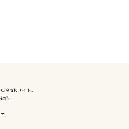
物病院情報サイト。
特徴的。
、
ます。