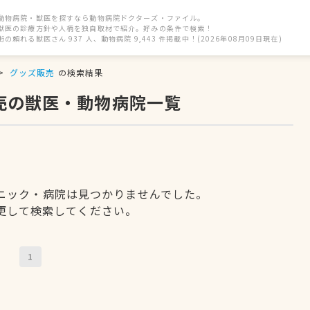
動物病院・獣医を探すなら動物病院ドクターズ・ファイル。
獣医の診療方針や人柄を独自取材で紹介。好みの条件で検索！
街の頼れる獣医さん 937 人、動物病院 9,443 件掲載中！(2026年08月09日現在)
グッズ販売
の検索結果
売の獣医・動物病院一覧
ニック・病院は見つかりませんでした。
更して検索してください。
1