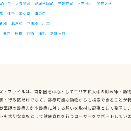
尾山台
大泉学園
成城学園前
三軒茶屋
上石神井
学芸大学
塚
辻堂
茅ケ崎
溝の口
浦和
北浦和
中浦和
川口
白井
船橋
行徳
稲毛
新鎌ヶ谷
ズ・ファイルは、首都圏を中心としてエリア拡大中の獣医師・動
駅・行政区だけでなく、診療可能な動物からも検索できることが
獣医師の診療方針や診療に対する想いを取材し記事として発信し
トも大切な家族として健康管理を行うユーザーをサポートしてい