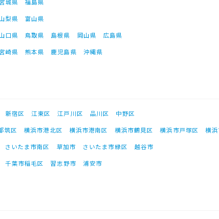
宮城県
福島県
山梨県
富山県
山口県
鳥取県
島根県
岡山県
広島県
宮崎県
熊本県
鹿児島県
沖縄県
新宿区
江東区
江戸川区
品川区
中野区
都筑区
横浜市港北区
横浜市港南区
横浜市鶴見区
横浜市戸塚区
横浜
さいたま市南区
草加市
さいたま市緑区
越谷市
千葉市稲毛区
習志野市
浦安市