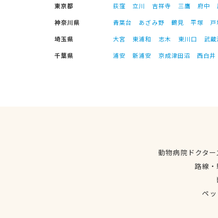
東京都
荻窪
立川
吉祥寺
三鷹
府中
神奈川県
青葉台
あざみ野
鶴見
平塚
戸
埼玉県
大宮
東浦和
志木
東川口
武蔵
千葉県
浦安
新浦安
京成津田沼
西白井
動物病院ドクター
路線・
ペッ