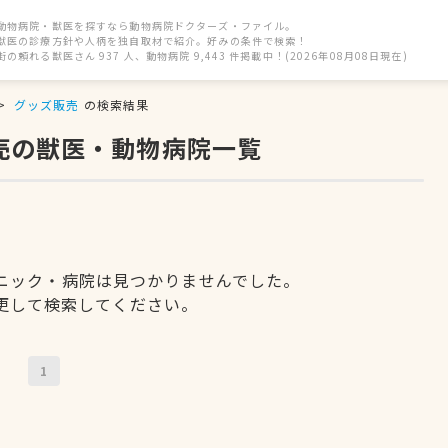
動物病院・獣医を探すなら動物病院ドクターズ・ファイル。
獣医の診療方針や人柄を独自取材で紹介。好みの条件で検索！
街の頼れる獣医さん 937 人、動物病院 9,443 件掲載中！(2026年08月08日現在)
グッズ販売
の検索結果
売の獣医・動物病院一覧
ニック・病院は見つかりませんでした。
更して検索してください。
1