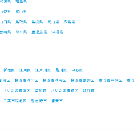
宮城県
福島県
山梨県
富山県
山口県
鳥取県
島根県
岡山県
広島県
宮崎県
熊本県
鹿児島県
沖縄県
新宿区
江東区
江戸川区
品川区
中野区
都筑区
横浜市港北区
横浜市港南区
横浜市鶴見区
横浜市戸塚区
横浜
さいたま市南区
草加市
さいたま市緑区
越谷市
千葉市稲毛区
習志野市
浦安市