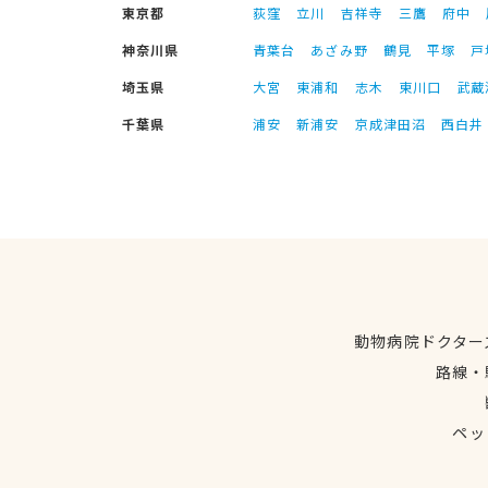
東京都
荻窪
立川
吉祥寺
三鷹
府中
神奈川県
青葉台
あざみ野
鶴見
平塚
戸
埼玉県
大宮
東浦和
志木
東川口
武蔵
千葉県
浦安
新浦安
京成津田沼
西白井
動物病院ドクター
路線・
ペッ