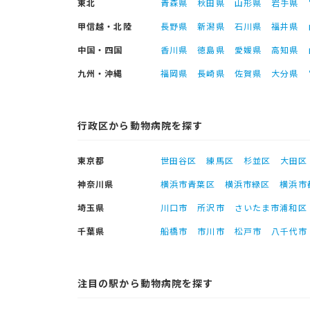
東北
青森県
秋田県
山形県
岩手県
甲信越・北陸
長野県
新潟県
石川県
福井県
中国・四国
香川県
徳島県
愛媛県
高知県
九州・沖縄
福岡県
長崎県
佐賀県
大分県
行政区から動物病院を探す
東京都
世田谷区
練馬区
杉並区
大田区
神奈川県
横浜市青葉区
横浜市緑区
横浜市
埼玉県
川口市
所沢市
さいたま市浦和区
千葉県
船橋市
市川市
松戸市
八千代市
注目の駅から動物病院を探す