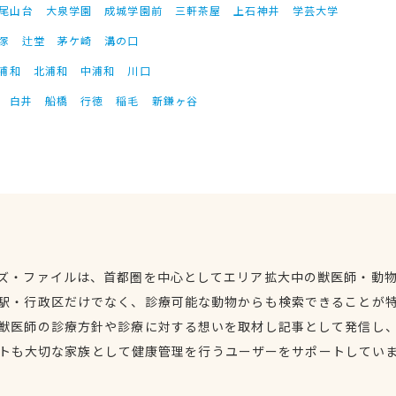
尾山台
大泉学園
成城学園前
三軒茶屋
上石神井
学芸大学
塚
辻堂
茅ケ崎
溝の口
浦和
北浦和
中浦和
川口
白井
船橋
行徳
稲毛
新鎌ヶ谷
ズ・ファイルは、首都圏を中心としてエリア拡大中の獣医師・動
駅・行政区だけでなく、診療可能な動物からも検索できることが
獣医師の診療方針や診療に対する想いを取材し記事として発信し
トも大切な家族として健康管理を行うユーザーをサポートしてい