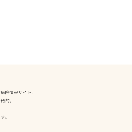
物病院情報サイト。
特徴的。
、
ます。