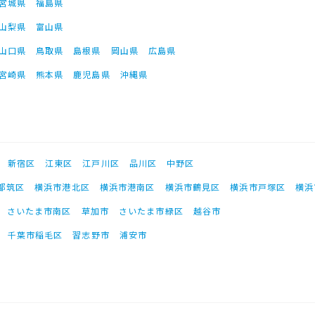
宮城県
福島県
山梨県
富山県
山口県
鳥取県
島根県
岡山県
広島県
宮崎県
熊本県
鹿児島県
沖縄県
新宿区
江東区
江戸川区
品川区
中野区
都筑区
横浜市港北区
横浜市港南区
横浜市鶴見区
横浜市戸塚区
横浜
さいたま市南区
草加市
さいたま市緑区
越谷市
千葉市稲毛区
習志野市
浦安市