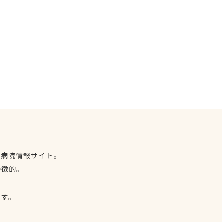
物病院情報サイト。
特徴的。
、
ます。