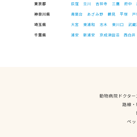
東京都
荻窪
立川
吉祥寺
三鷹
府中
神奈川県
青葉台
あざみ野
鶴見
平塚
戸
埼玉県
大宮
東浦和
志木
東川口
武蔵
千葉県
浦安
新浦安
京成津田沼
西白井
動物病院ドクター
路線・
ペッ