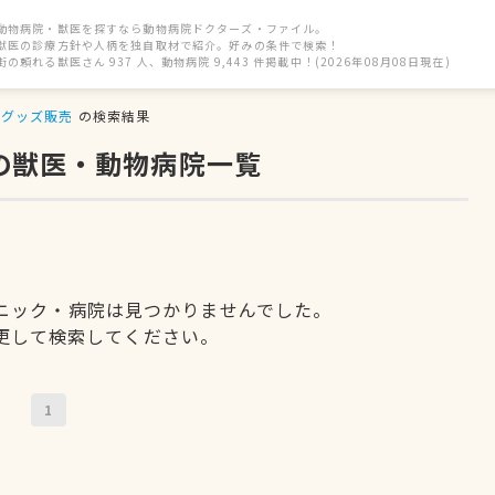
動物病院・獣医を探すなら動物病院ドクターズ・ファイル。
獣医の診療方針や人柄を独自取材で紹介。好みの条件で検索！
街の頼れる獣医さん 937 人、動物病院 9,443 件掲載中！(2026年08月08日現在)
グッズ販売
の検索結果
の獣医・動物病院一覧
ニック・病院は見つかりませんでした。
更して検索してください。
1