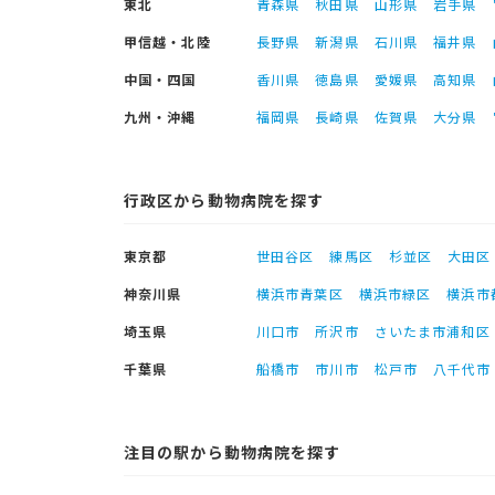
東北
青森県
秋田県
山形県
岩手県
甲信越・北陸
長野県
新潟県
石川県
福井県
中国・四国
香川県
徳島県
愛媛県
高知県
九州・沖縄
福岡県
長崎県
佐賀県
大分県
行政区から動物病院を探す
東京都
世田谷区
練馬区
杉並区
大田区
神奈川県
横浜市青葉区
横浜市緑区
横浜市
埼玉県
川口市
所沢市
さいたま市浦和区
千葉県
船橋市
市川市
松戸市
八千代市
注目の駅から動物病院を探す