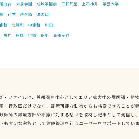
尾山台
大泉学園
成城学園前
三軒茶屋
上石神井
学芸大学
塚
辻堂
茅ケ崎
溝の口
浦和
北浦和
中浦和
川口
白井
船橋
行徳
稲毛
新鎌ヶ谷
ズ・ファイルは、首都圏を中心としてエリア拡大中の獣医師・動
駅・行政区だけでなく、診療可能な動物からも検索できることが
獣医師の診療方針や診療に対する想いを取材し記事として発信し
トも大切な家族として健康管理を行うユーザーをサポートしてい