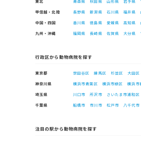
東北
青森県
秋田県
山形県
岩手県
甲信越・北陸
長野県
新潟県
石川県
福井県
中国・四国
香川県
徳島県
愛媛県
高知県
九州・沖縄
福岡県
長崎県
佐賀県
大分県
行政区から動物病院を探す
東京都
世田谷区
練馬区
杉並区
大田区
神奈川県
横浜市青葉区
横浜市緑区
横浜市
埼玉県
川口市
所沢市
さいたま市浦和区
千葉県
船橋市
市川市
松戸市
八千代市
注目の駅から動物病院を探す