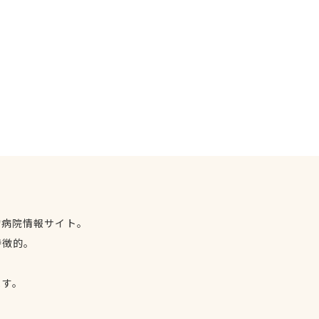
物病院情報サイト。
特徴的。
、
ます。