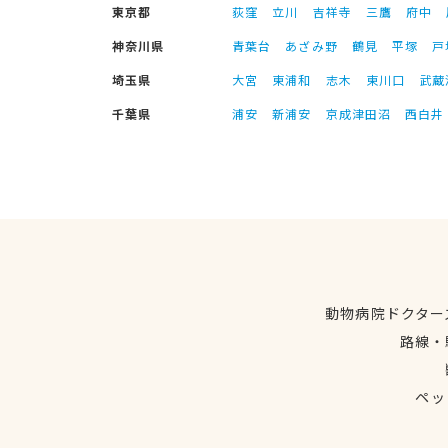
東京都
荻窪
立川
吉祥寺
三鷹
府中
神奈川県
青葉台
あざみ野
鶴見
平塚
戸
埼玉県
大宮
東浦和
志木
東川口
武蔵
千葉県
浦安
新浦安
京成津田沼
西白井
動物病院ドクター
路線・
ペッ