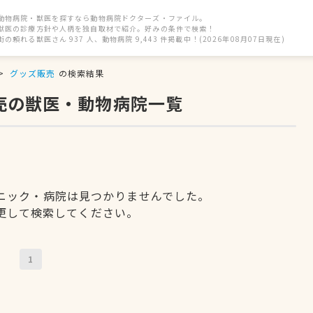
動物病院・獣医を探すなら動物病院ドクターズ・ファイル。
獣医の診療方針や人柄を独自取材で紹介。好みの条件で検索！
街の頼れる獣医さん 937 人、動物病院 9,443 件掲載中！(2026年08月07日現在)
グッズ販売
の検索結果
売の獣医・動物病院一覧
ニック・病院は見つかりませんでした。
更して検索してください。
1