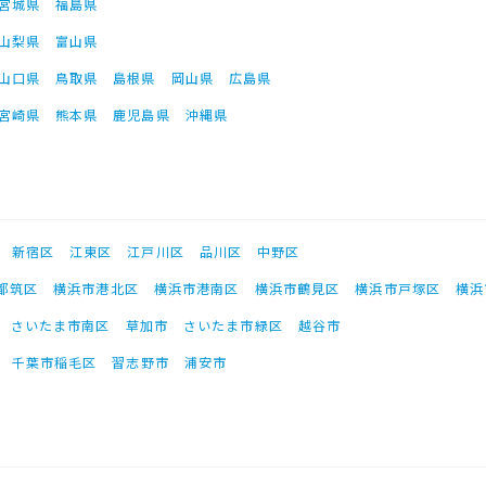
宮城県
福島県
山梨県
富山県
山口県
鳥取県
島根県
岡山県
広島県
宮崎県
熊本県
鹿児島県
沖縄県
新宿区
江東区
江戸川区
品川区
中野区
都筑区
横浜市港北区
横浜市港南区
横浜市鶴見区
横浜市戸塚区
横浜
さいたま市南区
草加市
さいたま市緑区
越谷市
千葉市稲毛区
習志野市
浦安市