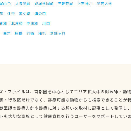
尾山台
大泉学園
成城学園前
三軒茶屋
上石神井
学芸大学
塚
辻堂
茅ケ崎
溝の口
浦和
北浦和
中浦和
川口
白井
船橋
行徳
稲毛
新鎌ヶ谷
ズ・ファイルは、首都圏を中心としてエリア拡大中の獣医師・動
駅・行政区だけでなく、診療可能な動物からも検索できることが
獣医師の診療方針や診療に対する想いを取材し記事として発信し
トも大切な家族として健康管理を行うユーザーをサポートしてい