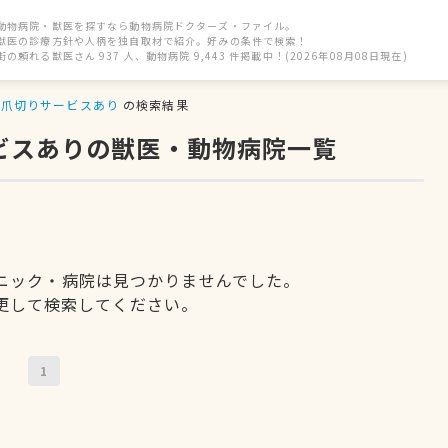
動物病院・獣医を探すなら動物病院ドクターズ・ファイル。
獣医の診療方針や人柄を独自取材で紹介。好みの条件で検索！
街の頼れる獣医さん 937 人、動物病院 9,443 件掲載中！(2026年08月08日現在)
爪切りサービスあり
の検索結果
ービスありの獣医・動物病院一覧
ニック・病院は見つかりませんでした。
更して検索してください。
1