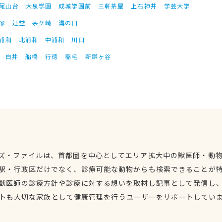
尾山台
大泉学園
成城学園前
三軒茶屋
上石神井
学芸大学
塚
辻堂
茅ケ崎
溝の口
浦和
北浦和
中浦和
川口
白井
船橋
行徳
稲毛
新鎌ヶ谷
ズ・ファイルは、首都圏を中心としてエリア拡大中の獣医師・動
駅・行政区だけでなく、診療可能な動物からも検索できることが
獣医師の診療方針や診療に対する想いを取材し記事として発信し
トも大切な家族として健康管理を行うユーザーをサポートしてい