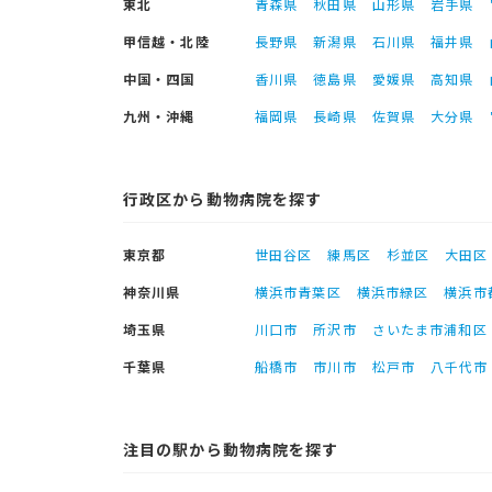
東北
青森県
秋田県
山形県
岩手県
甲信越・北陸
長野県
新潟県
石川県
福井県
中国・四国
香川県
徳島県
愛媛県
高知県
九州・沖縄
福岡県
長崎県
佐賀県
大分県
行政区から動物病院を探す
東京都
世田谷区
練馬区
杉並区
大田区
神奈川県
横浜市青葉区
横浜市緑区
横浜市
埼玉県
川口市
所沢市
さいたま市浦和区
千葉県
船橋市
市川市
松戸市
八千代市
注目の駅から動物病院を探す