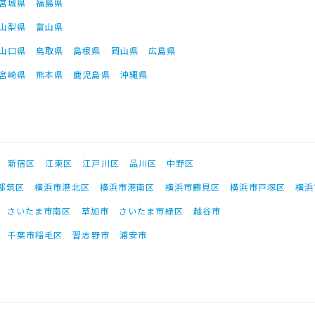
宮城県
福島県
山梨県
富山県
山口県
鳥取県
島根県
岡山県
広島県
宮崎県
熊本県
鹿児島県
沖縄県
新宿区
江東区
江戸川区
品川区
中野区
都筑区
横浜市港北区
横浜市港南区
横浜市鶴見区
横浜市戸塚区
横浜
さいたま市南区
草加市
さいたま市緑区
越谷市
千葉市稲毛区
習志野市
浦安市