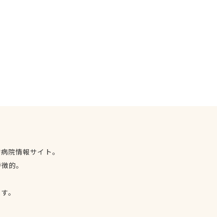
物病院情報サイト。
特徴的。
、
ます。