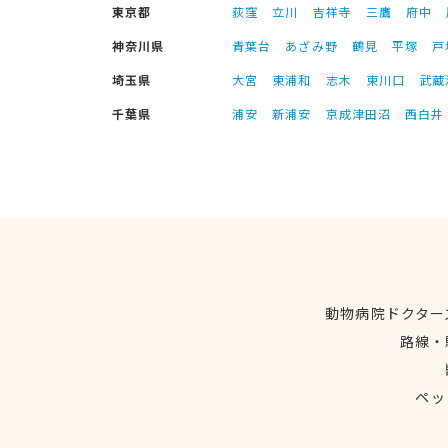
東京都
荻窪
立川
吉祥寺
三鷹
府中
神奈川県
青葉台
あざみ野
鶴見
平塚
戸
埼玉県
大宮
東浦和
志木
東川口
武蔵
千葉県
浦安
新浦安
京成津田沼
西白井
動物病院ドクター
路線・
ペッ