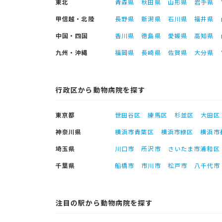
東北
青森県
秋田県
山形県
岩手県
甲信越・北陸
長野県
新潟県
石川県
福井県
中国・四国
香川県
徳島県
愛媛県
高知県
九州・沖縄
福岡県
長崎県
佐賀県
大分県
行政区から動物病院を探す
東京都
世田谷区
練馬区
杉並区
大田区
神奈川県
横浜市青葉区
横浜市緑区
横浜市
埼玉県
川口市
所沢市
さいたま市浦和区
千葉県
船橋市
市川市
松戸市
八千代市
注目の駅から動物病院を探す