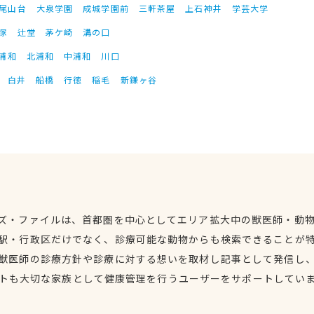
尾山台
大泉学園
成城学園前
三軒茶屋
上石神井
学芸大学
塚
辻堂
茅ケ崎
溝の口
浦和
北浦和
中浦和
川口
白井
船橋
行徳
稲毛
新鎌ヶ谷
ズ・ファイルは、首都圏を中心としてエリア拡大中の獣医師・動
駅・行政区だけでなく、診療可能な動物からも検索できることが
獣医師の診療方針や診療に対する想いを取材し記事として発信し
トも大切な家族として健康管理を行うユーザーをサポートしてい