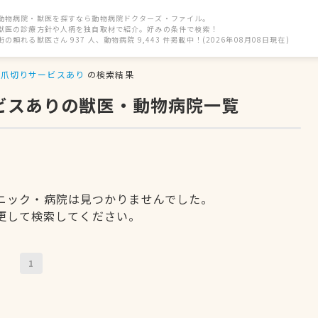
動物病院・獣医を探すなら動物病院ドクターズ・ファイル。
獣医の診療方針や人柄を独自取材で紹介。好みの条件で検索！
街の頼れる獣医さん 937 人、動物病院 9,443 件掲載中！(2026年08月08日現在)
爪切りサービスあり
の検索結果
ービスありの獣医・動物病院一覧
ニック・病院は見つかりませんでした。
更して検索してください。
1