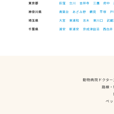
東京都
荻窪
立川
吉祥寺
三鷹
府中
神奈川県
青葉台
あざみ野
鶴見
平塚
戸
埼玉県
大宮
東浦和
志木
東川口
武蔵
千葉県
浦安
新浦安
京成津田沼
西白井
動物病院ドクター
路線・
ペッ