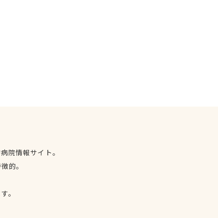
物病院情報サイト。
特徴的。
、
ます。