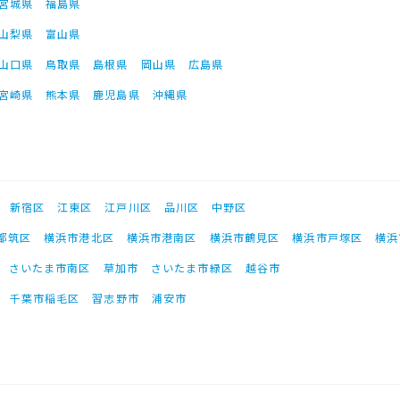
宮城県
福島県
山梨県
富山県
山口県
鳥取県
島根県
岡山県
広島県
宮崎県
熊本県
鹿児島県
沖縄県
新宿区
江東区
江戸川区
品川区
中野区
都筑区
横浜市港北区
横浜市港南区
横浜市鶴見区
横浜市戸塚区
横浜
さいたま市南区
草加市
さいたま市緑区
越谷市
千葉市稲毛区
習志野市
浦安市