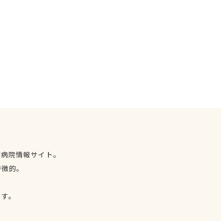
物病院情報サイト。
特徴的。
、
ます。