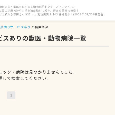
動物病院・獣医を探すなら動物病院ドクターズ・ファイル。
獣医の診療方針や人柄を独自取材で紹介。好みの条件で検索！
街の頼れる獣医さん 937 人、動物病院 9,443 件掲載中！(2026年08月06日現在)
爪切りサービスあり
の検索結果
ービスありの獣医・動物病院一覧
ニック・病院は見つかりませんでした。
更して検索してください。
1