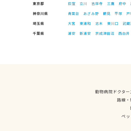
東京都
荻窪
立川
吉祥寺
三鷹
府中
神奈川県
青葉台
あざみ野
鶴見
平塚
戸
埼玉県
大宮
東浦和
志木
東川口
武蔵
千葉県
浦安
新浦安
京成津田沼
西白井
動物病院ドクター
路線・
ペッ