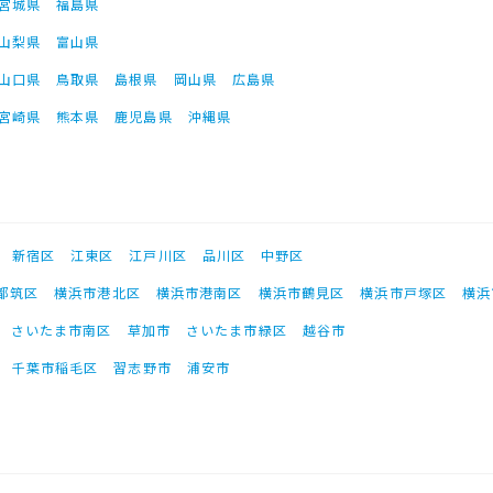
宮城県
福島県
山梨県
富山県
山口県
鳥取県
島根県
岡山県
広島県
宮崎県
熊本県
鹿児島県
沖縄県
新宿区
江東区
江戸川区
品川区
中野区
都筑区
横浜市港北区
横浜市港南区
横浜市鶴見区
横浜市戸塚区
横浜
さいたま市南区
草加市
さいたま市緑区
越谷市
千葉市稲毛区
習志野市
浦安市