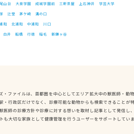
尾山台
大泉学園
成城学園前
三軒茶屋
上石神井
学芸大学
塚
辻堂
茅ケ崎
溝の口
浦和
北浦和
中浦和
川口
白井
船橋
行徳
稲毛
新鎌ヶ谷
ズ・ファイルは、首都圏を中心としてエリア拡大中の獣医師・動
駅・行政区だけでなく、診療可能な動物からも検索できることが
獣医師の診療方針や診療に対する想いを取材し記事として発信し
トも大切な家族として健康管理を行うユーザーをサポートしてい