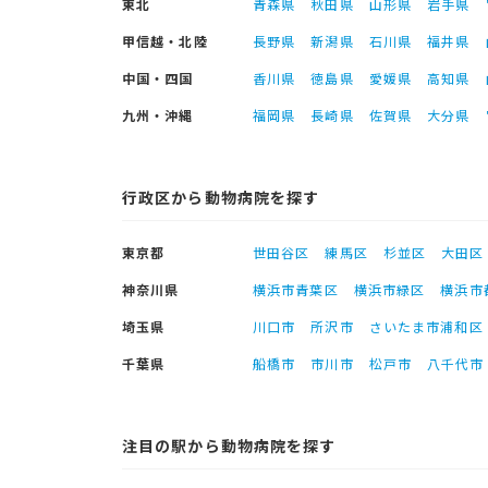
東北
青森県
秋田県
山形県
岩手県
甲信越・北陸
長野県
新潟県
石川県
福井県
中国・四国
香川県
徳島県
愛媛県
高知県
九州・沖縄
福岡県
長崎県
佐賀県
大分県
行政区から動物病院を探す
東京都
世田谷区
練馬区
杉並区
大田区
神奈川県
横浜市青葉区
横浜市緑区
横浜市
埼玉県
川口市
所沢市
さいたま市浦和区
千葉県
船橋市
市川市
松戸市
八千代市
注目の駅から動物病院を探す