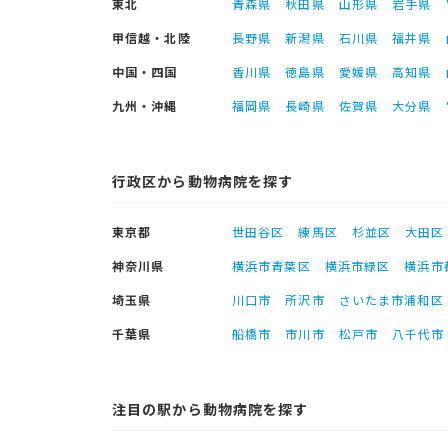
東北
青森県
秋田県
山形県
岩手県
甲信越・北陸
長野県
新潟県
石川県
福井県
中国・四国
香川県
徳島県
愛媛県
高知県
九州・沖縄
福岡県
長崎県
佐賀県
大分県
行政区から動物病院を探す
東京都
世田谷区
練馬区
杉並区
大田区
神奈川県
横浜市青葉区
横浜市緑区
横浜市
埼玉県
川口市
所沢市
さいたま市浦和区
千葉県
船橋市
市川市
松戸市
八千代市
注目の駅から動物病院を探す