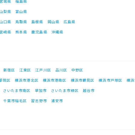
宮城県
福島県
山梨県
富山県
山口県
鳥取県
島根県
岡山県
広島県
宮崎県
熊本県
鹿児島県
沖縄県
新宿区
江東区
江戸川区
品川区
中野区
都筑区
横浜市港北区
横浜市港南区
横浜市鶴見区
横浜市戸塚区
横浜
さいたま市南区
草加市
さいたま市緑区
越谷市
千葉市稲毛区
習志野市
浦安市