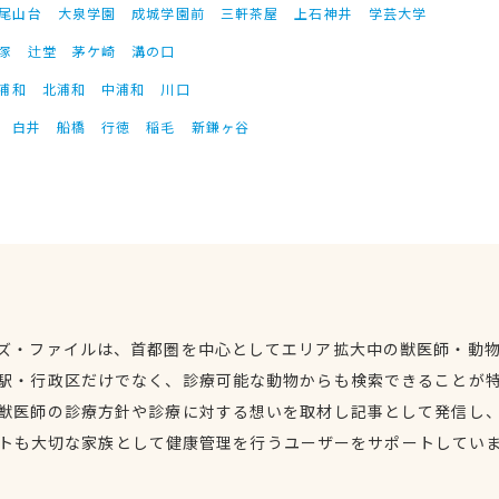
尾山台
大泉学園
成城学園前
三軒茶屋
上石神井
学芸大学
塚
辻堂
茅ケ崎
溝の口
浦和
北浦和
中浦和
川口
白井
船橋
行徳
稲毛
新鎌ヶ谷
ズ・ファイルは、首都圏を中心としてエリア拡大中の獣医師・動
駅・行政区だけでなく、診療可能な動物からも検索できることが
獣医師の診療方針や診療に対する想いを取材し記事として発信し
トも大切な家族として健康管理を行うユーザーをサポートしてい