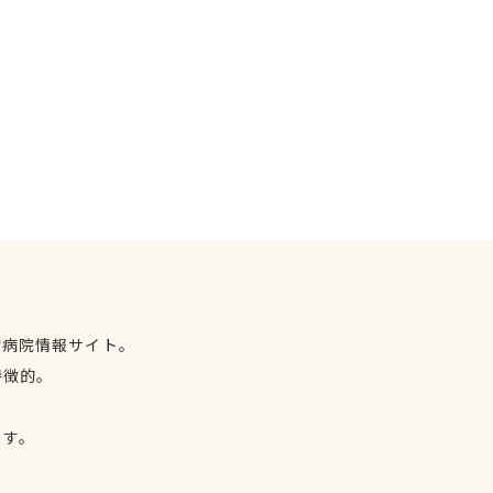
物病院情報サイト。
特徴的。
、
ます。