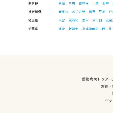
東京都
荻窪
立川
吉祥寺
三鷹
府中
神奈川県
青葉台
あざみ野
鶴見
平塚
戸
埼玉県
大宮
東浦和
志木
東川口
武蔵
千葉県
浦安
新浦安
京成津田沼
西白井
動物病院ドクター
路線・
ペッ