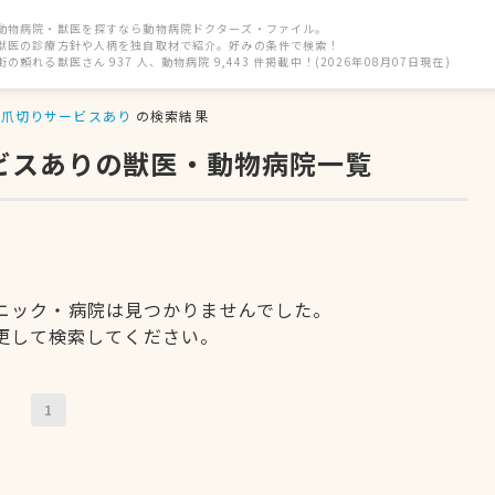
動物病院・獣医を探すなら動物病院ドクターズ・ファイル。
獣医の診療方針や人柄を独自取材で紹介。好みの条件で検索！
街の頼れる獣医さん 937 人、動物病院 9,443 件掲載中！(2026年08月07日現在)
爪切りサービスあり
の検索結果
ービスありの獣医・動物病院一覧
ニック・病院は見つかりませんでした。
更して検索してください。
1