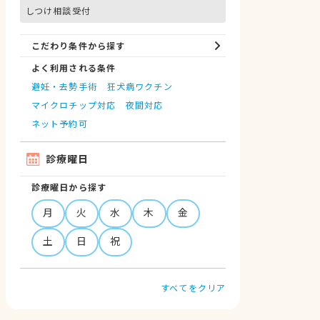
しつけ相談受付
こだわり条件から探す
よく利用される条件
避妊・去勢手術
狂犬病ワクチン
マイクロチップ対応
夜間対応
ネット予約可
診療曜日
診療曜日から探す
月
火
水
木
金
土
日
祝
すべてをクリア