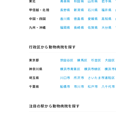
東北
青森県
秋田県
山形県
岩手県
甲信越・北陸
長野県
新潟県
石川県
福井県
中国・四国
香川県
徳島県
愛媛県
高知県
九州・沖縄
福岡県
長崎県
佐賀県
大分県
行政区から動物病院を探す
東京都
世田谷区
練馬区
杉並区
大田区
神奈川県
横浜市青葉区
横浜市緑区
横浜市
埼玉県
川口市
所沢市
さいたま市浦和区
千葉県
船橋市
市川市
松戸市
八千代市
注目の駅から動物病院を探す