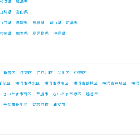
宮城県
福島県
山梨県
富山県
山口県
鳥取県
島根県
岡山県
広島県
宮崎県
熊本県
鹿児島県
沖縄県
新宿区
江東区
江戸川区
品川区
中野区
都筑区
横浜市港北区
横浜市港南区
横浜市鶴見区
横浜市戸塚区
横浜
さいたま市南区
草加市
さいたま市緑区
越谷市
千葉市稲毛区
習志野市
浦安市