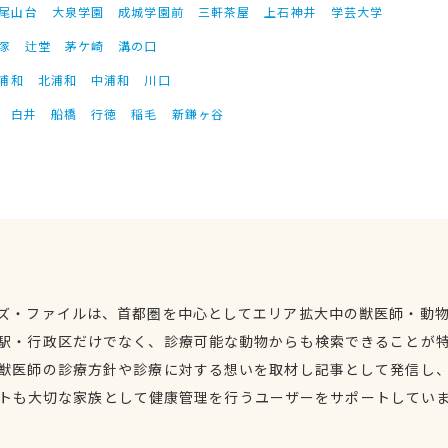
尾山台
大泉学園
成城学園前
三軒茶屋
上石神井
学芸大学
塚
辻堂
茅ケ崎
溝の口
浦和
北浦和
中浦和
川口
白井
船橋
行徳
稲毛
新鎌ヶ谷
ズ・ファイルは、首都圏を中心としてエリア拡大中の獣医師・動
駅・行政区だけでなく、診療可能な動物からも検索できることが
獣医師の診療方針や診療に対する想いを取材し記事として発信し
トも大切な家族として健康管理を行うユーザーをサポートしてい