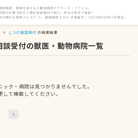
動物病院・獣医を探すなら動物病院ドクターズ・ファイル。
獣医の診療方針や人柄を独自取材で紹介。好みの条件で検索！
街の頼れる獣医さん 937 人、動物病院 9,443 件掲載中！(2026年08月07日現在)
駅
しつけ相談受付
の検索結果
け相談受付の獣医・動物病院一覧
ニック・病院は見つかりませんでした。
更して検索してください。
1