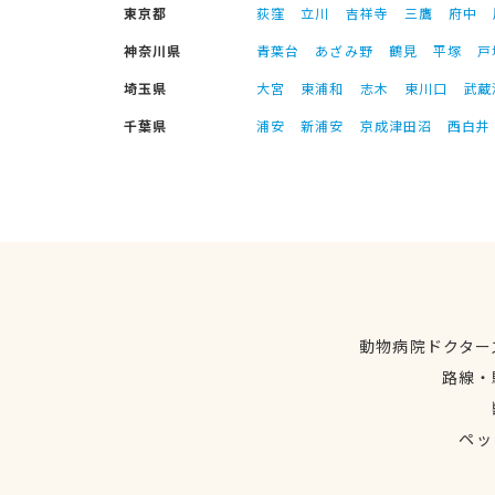
東京都
荻窪
立川
吉祥寺
三鷹
府中
神奈川県
青葉台
あざみ野
鶴見
平塚
戸
埼玉県
大宮
東浦和
志木
東川口
武蔵
千葉県
浦安
新浦安
京成津田沼
西白井
動物病院ドクター
路線・
ペッ