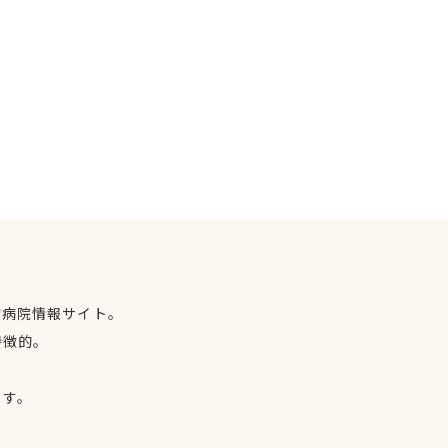
物病院情報サイト。
特徴的。
、
ます。