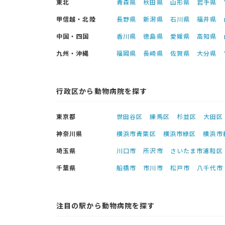
東北
青森県
秋田県
山形県
岩手県
甲信越・北陸
長野県
新潟県
石川県
福井県
中国・四国
香川県
徳島県
愛媛県
高知県
九州・沖縄
福岡県
長崎県
佐賀県
大分県
行政区から動物病院を探す
東京都
世田谷区
練馬区
杉並区
大田区
神奈川県
横浜市青葉区
横浜市緑区
横浜市
埼玉県
川口市
所沢市
さいたま市浦和区
千葉県
船橋市
市川市
松戸市
八千代市
注目の駅から動物病院を探す