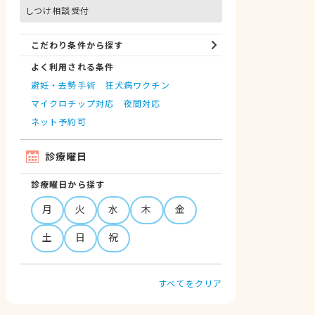
しつけ相談受付
こだわり条件から探す
よく利用される条件
避妊・去勢手術
狂犬病ワクチン
マイクロチップ対応
夜間対応
ネット予約可
診療曜日
診療曜日から探す
月
火
水
木
金
土
日
祝
すべてをクリア