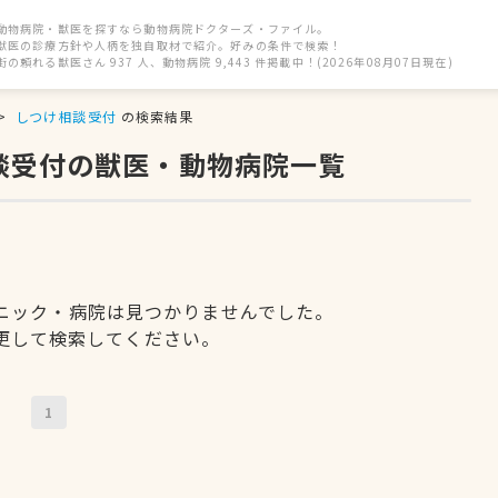
動物病院・獣医を探すなら動物病院ドクターズ・ファイル。
獣医の診療方針や人柄を独自取材で紹介。好みの条件で検索！
街の頼れる獣医さん 937 人、動物病院 9,443 件掲載中！(2026年08月07日現在)
しつけ相談受付
の検索結果
談受付の獣医・動物病院一覧
ニック・病院は見つかりませんでした。
更して検索してください。
1