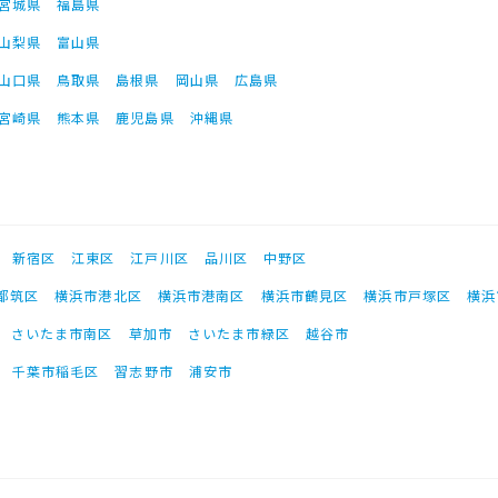
宮城県
福島県
山梨県
富山県
山口県
鳥取県
島根県
岡山県
広島県
宮崎県
熊本県
鹿児島県
沖縄県
新宿区
江東区
江戸川区
品川区
中野区
都筑区
横浜市港北区
横浜市港南区
横浜市鶴見区
横浜市戸塚区
横浜
さいたま市南区
草加市
さいたま市緑区
越谷市
千葉市稲毛区
習志野市
浦安市