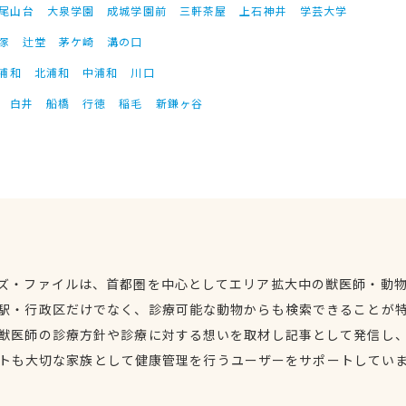
尾山台
大泉学園
成城学園前
三軒茶屋
上石神井
学芸大学
塚
辻堂
茅ケ崎
溝の口
浦和
北浦和
中浦和
川口
白井
船橋
行徳
稲毛
新鎌ヶ谷
ズ・ファイルは、首都圏を中心としてエリア拡大中の獣医師・動
駅・行政区だけでなく、診療可能な動物からも検索できることが
獣医師の診療方針や診療に対する想いを取材し記事として発信し
トも大切な家族として健康管理を行うユーザーをサポートしてい