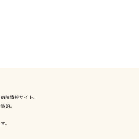
物病院情報サイト。
特徴的。
、
ます。