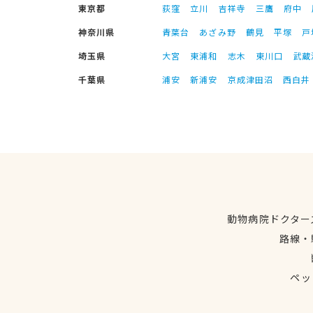
東京都
荻窪
立川
吉祥寺
三鷹
府中
神奈川県
青葉台
あざみ野
鶴見
平塚
戸
埼玉県
大宮
東浦和
志木
東川口
武蔵
千葉県
浦安
新浦安
京成津田沼
西白井
動物病院ドクター
路線・
ペッ