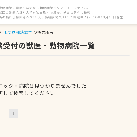
動物病院・獣医を探すなら動物病院ドクターズ・ファイル。
獣医の診療方針や人柄を独自取材で紹介。好みの条件で検索！
街の頼れる獣医さん 937 人、動物病院 9,443 件掲載中！(2026年08月09日現在)
しつけ相談受付
の検索結果
談受付の獣医・動物病院一覧
ニック・病院は見つかりませんでした。
更して検索してください。
1