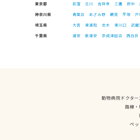
東京都
荻窪
立川
吉祥寺
三鷹
府中
神奈川県
青葉台
あざみ野
鶴見
平塚
戸
埼玉県
大宮
東浦和
志木
東川口
武蔵
千葉県
浦安
新浦安
京成津田沼
西白井
動物病院ドクター
路線・
ペッ