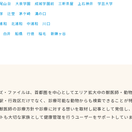
尾山台
大泉学園
成城学園前
三軒茶屋
上石神井
学芸大学
塚
辻堂
茅ケ崎
溝の口
浦和
北浦和
中浦和
川口
白井
船橋
行徳
稲毛
新鎌ヶ谷
ズ・ファイルは、首都圏を中心としてエリア拡大中の獣医師・動
駅・行政区だけでなく、診療可能な動物からも検索できることが
獣医師の診療方針や診療に対する想いを取材し記事として発信し
トも大切な家族として健康管理を行うユーザーをサポートしてい