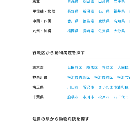
東北
青森県
秋田県
山形県
岩手県
甲信越・北陸
長野県
新潟県
石川県
福井県
中国・四国
香川県
徳島県
愛媛県
高知県
九州・沖縄
福岡県
長崎県
佐賀県
大分県
行政区から動物病院を探す
東京都
世田谷区
練馬区
杉並区
大田区
神奈川県
横浜市青葉区
横浜市緑区
横浜市
埼玉県
川口市
所沢市
さいたま市浦和区
千葉県
船橋市
市川市
松戸市
八千代市
注目の駅から動物病院を探す