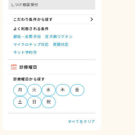
しつけ相談受付
こだわり条件から探す
よく利用される条件
避妊・去勢手術
狂犬病ワクチン
マイクロチップ対応
夜間対応
ネット予約可
診療曜日
診療曜日から探す
月
火
水
木
金
土
日
祝
すべてをクリア