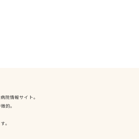
物病院情報サイト。
特徴的。
、
ます。