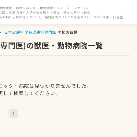
動物病院・獣医を探すなら動物病院ドクターズ・ファイル。
獣医の診療方針や人柄を独自取材で紹介。好みの条件で検索！
街の頼れる獣医さん 937 人、動物病院 9,443 件掲載中！(2026年08月09日現在)
日本皮膚科学会皮膚科専門医
の検索結果
科専門医)の獣医・動物病院一覧
ニック・病院は見つかりませんでした。
更して検索してください。
1