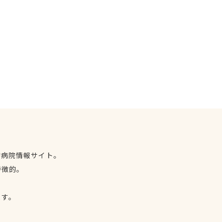
物病院情報サイト。
特徴的。
、
ます。