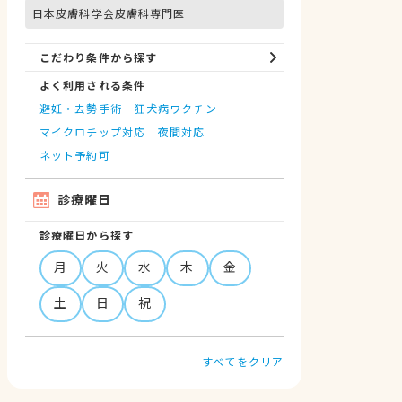
日本皮膚科学会皮膚科専門医
こだわり条件から探す
よく利用される条件
避妊・去勢手術
狂犬病ワクチン
マイクロチップ対応
夜間対応
ネット予約可
診療曜日
診療曜日から探す
月
火
水
木
金
土
日
祝
すべてをクリア