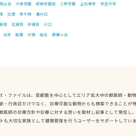
尾山台
大泉学園
成城学園前
三軒茶屋
上石神井
学芸大学
塚
辻堂
茅ケ崎
溝の口
浦和
北浦和
中浦和
川口
白井
船橋
行徳
稲毛
新鎌ヶ谷
ズ・ファイルは、首都圏を中心としてエリア拡大中の獣医師・動
駅・行政区だけでなく、診療可能な動物からも検索できることが
獣医師の診療方針や診療に対する想いを取材し記事として発信し
トも大切な家族として健康管理を行うユーザーをサポートしてい