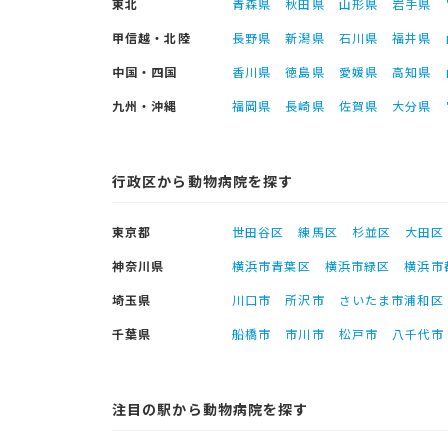
東北
青森県
秋田県
山形県
岩手県
甲信越・北陸
長野県
新潟県
石川県
福井県
中国・四国
香川県
徳島県
愛媛県
高知県
九州・沖縄
福岡県
長崎県
佐賀県
大分県
行政区から動物病院を探す
東京都
世田谷区
練馬区
杉並区
大田区
神奈川県
横浜市青葉区
横浜市緑区
横浜市
埼玉県
川口市
所沢市
さいたま市浦和区
千葉県
船橋市
市川市
松戸市
八千代市
注目の駅から動物病院を探す