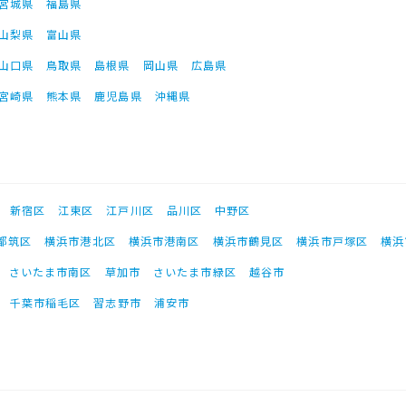
宮城県
福島県
山梨県
富山県
山口県
鳥取県
島根県
岡山県
広島県
宮崎県
熊本県
鹿児島県
沖縄県
新宿区
江東区
江戸川区
品川区
中野区
都筑区
横浜市港北区
横浜市港南区
横浜市鶴見区
横浜市戸塚区
横浜
さいたま市南区
草加市
さいたま市緑区
越谷市
千葉市稲毛区
習志野市
浦安市