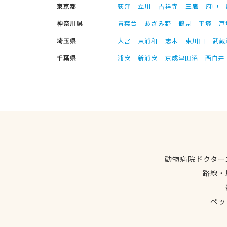
東京都
荻窪
立川
吉祥寺
三鷹
府中
神奈川県
青葉台
あざみ野
鶴見
平塚
戸
埼玉県
大宮
東浦和
志木
東川口
武蔵
千葉県
浦安
新浦安
京成津田沼
西白井
動物病院ドクター
路線・
ペッ