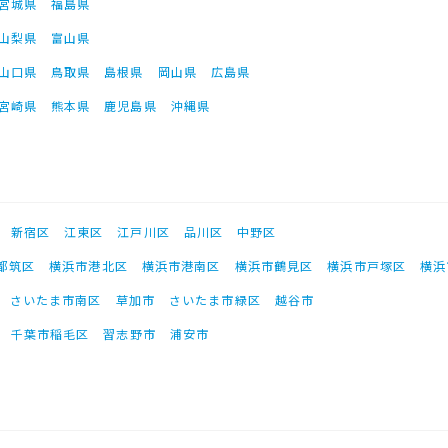
宮城県
福島県
山梨県
富山県
山口県
鳥取県
島根県
岡山県
広島県
宮崎県
熊本県
鹿児島県
沖縄県
新宿区
江東区
江戸川区
品川区
中野区
都筑区
横浜市港北区
横浜市港南区
横浜市鶴見区
横浜市戸塚区
横浜
さいたま市南区
草加市
さいたま市緑区
越谷市
千葉市稲毛区
習志野市
浦安市