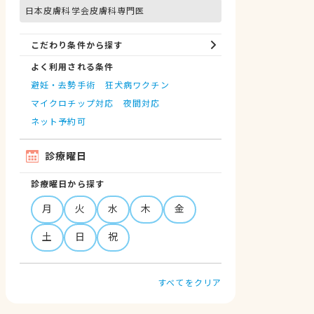
日本皮膚科学会皮膚科専門医
こだわり条件から探す
よく利用される条件
避妊・去勢手術
狂犬病ワクチン
マイクロチップ対応
夜間対応
ネット予約可
診療曜日
診療曜日から探す
月
火
水
木
金
土
日
祝
すべてをクリア