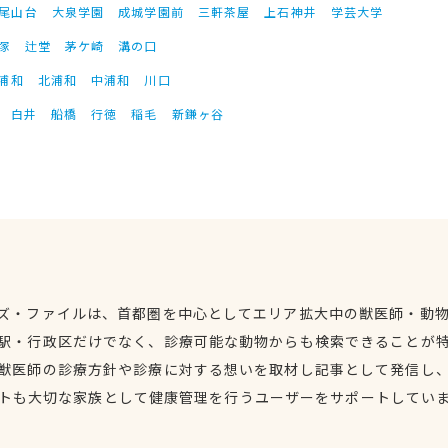
尾山台
大泉学園
成城学園前
三軒茶屋
上石神井
学芸大学
塚
辻堂
茅ケ崎
溝の口
浦和
北浦和
中浦和
川口
白井
船橋
行徳
稲毛
新鎌ヶ谷
ズ・ファイルは、首都圏を中心としてエリア拡大中の獣医師・動
駅・行政区だけでなく、診療可能な動物からも検索できることが
獣医師の診療方針や診療に対する想いを取材し記事として発信し
トも大切な家族として健康管理を行うユーザーをサポートしてい