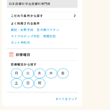
日本皮膚科学会皮膚科専門医
こだわり条件から探す
よく利用される条件
避妊・去勢手術
狂犬病ワクチン
マイクロチップ対応
夜間対応
ネット予約可
診療曜日
診療曜日から探す
月
火
水
木
金
土
日
祝
すべてをクリア