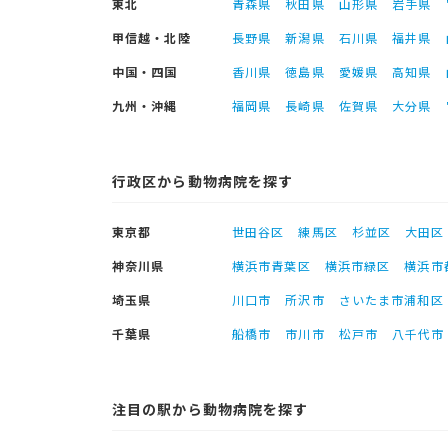
東北
青森県
秋田県
山形県
岩手県
甲信越・北陸
長野県
新潟県
石川県
福井県
中国・四国
香川県
徳島県
愛媛県
高知県
九州・沖縄
福岡県
長崎県
佐賀県
大分県
行政区から動物病院を探す
東京都
世田谷区
練馬区
杉並区
大田区
神奈川県
横浜市青葉区
横浜市緑区
横浜市
埼玉県
川口市
所沢市
さいたま市浦和区
千葉県
船橋市
市川市
松戸市
八千代市
注目の駅から動物病院を探す