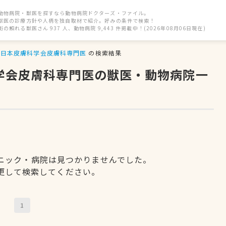
動物病院・獣医を探すなら動物病院ドクターズ・ファイル。
獣医の診療方針や人柄を独自取材で紹介。好みの条件で検索！
街の頼れる獣医さん 937 人、動物病院 9,443 件掲載中！(2026年08月06日現在)
日本皮膚科学会皮膚科専門医
の検索結果
科学会皮膚科専門医の獣医・動物病院一
ニック・病院は見つかりませんでした。
更して検索してください。
1