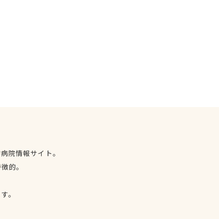
物病院情報サイト。
特徴的。
、
ます。