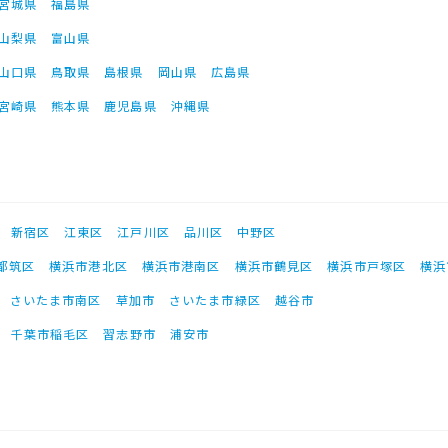
宮城県
福島県
山梨県
富山県
山口県
鳥取県
島根県
岡山県
広島県
宮崎県
熊本県
鹿児島県
沖縄県
新宿区
江東区
江戸川区
品川区
中野区
都筑区
横浜市港北区
横浜市港南区
横浜市鶴見区
横浜市戸塚区
横浜
さいたま市南区
草加市
さいたま市緑区
越谷市
千葉市稲毛区
習志野市
浦安市