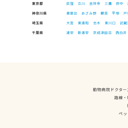
東京都
荻窪
立川
吉祥寺
三鷹
府中
神奈川県
青葉台
あざみ野
鶴見
平塚
戸
埼玉県
大宮
東浦和
志木
東川口
武蔵
千葉県
浦安
新浦安
京成津田沼
西白井
動物病院ドクター
路線・
ペッ