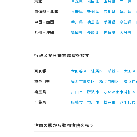
東北
青森県
秋田県
山形県
岩手県
甲信越・北陸
長野県
新潟県
石川県
福井県
中国・四国
香川県
徳島県
愛媛県
高知県
九州・沖縄
福岡県
長崎県
佐賀県
大分県
行政区から動物病院を探す
東京都
世田谷区
練馬区
杉並区
大田区
神奈川県
横浜市青葉区
横浜市緑区
横浜市
埼玉県
川口市
所沢市
さいたま市浦和区
千葉県
船橋市
市川市
松戸市
八千代市
注目の駅から動物病院を探す