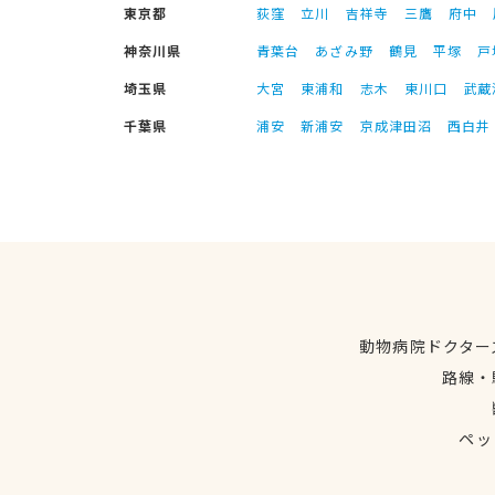
東京都
荻窪
立川
吉祥寺
三鷹
府中
神奈川県
青葉台
あざみ野
鶴見
平塚
戸
埼玉県
大宮
東浦和
志木
東川口
武蔵
千葉県
浦安
新浦安
京成津田沼
西白井
動物病院ドクター
路線・
ペッ