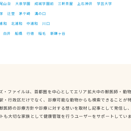
尾山台
大泉学園
成城学園前
三軒茶屋
上石神井
学芸大学
塚
辻堂
茅ケ崎
溝の口
浦和
北浦和
中浦和
川口
白井
船橋
行徳
稲毛
新鎌ヶ谷
ズ・ファイルは、首都圏を中心としてエリア拡大中の獣医師・動
駅・行政区だけでなく、診療可能な動物からも検索できることが
獣医師の診療方針や診療に対する想いを取材し記事として発信し
トも大切な家族として健康管理を行うユーザーをサポートしてい