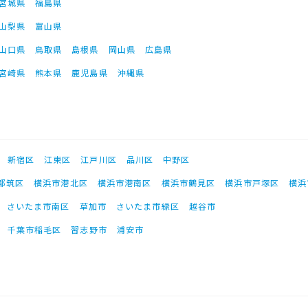
宮城県
福島県
山梨県
富山県
山口県
鳥取県
島根県
岡山県
広島県
宮崎県
熊本県
鹿児島県
沖縄県
新宿区
江東区
江戸川区
品川区
中野区
都筑区
横浜市港北区
横浜市港南区
横浜市鶴見区
横浜市戸塚区
横浜
さいたま市南区
草加市
さいたま市緑区
越谷市
千葉市稲毛区
習志野市
浦安市