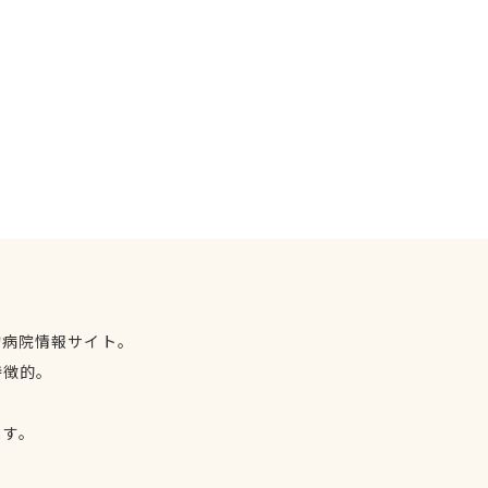
物病院情報サイト。
特徴的。
、
ます。