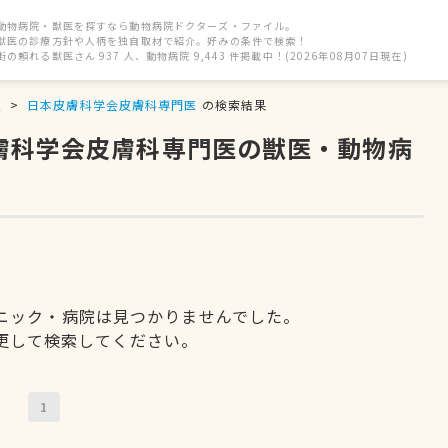
動物病院・獣医を探すなら動物病院ドクターズ・ファイル。
獣医の診療方針や人柄を独自取材で紹介。好みの条件で検索！
街の頼れる獣医さん 937 人、動物病院 9,443 件掲載中！(2026年08月07日現在)
駅
日本皮膚科学会皮膚科専門医
の検索結果
皮膚科学会皮膚科専門医の獣医・動物病
ニック・病院は見つかりませんでした。
更して検索してください。
1