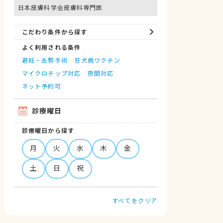
日本皮膚科学会皮膚科専門医
こだわり条件から探す
よく利用される条件
避妊・去勢手術
狂犬病ワクチン
マイクロチップ対応
夜間対応
ネット予約可
診療曜日
診療曜日から探す
月
火
水
木
金
土
日
祝
すべてをクリア