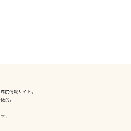
物病院情報サイト。
特徴的。
、
ます。