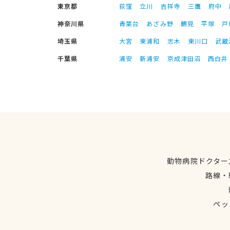
東京都
荻窪
立川
吉祥寺
三鷹
府中
神奈川県
青葉台
あざみ野
鶴見
平塚
戸
埼玉県
大宮
東浦和
志木
東川口
武蔵
千葉県
浦安
新浦安
京成津田沼
西白井
動物病院ドクター
路線・
ペッ