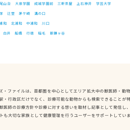
尾山台
大泉学園
成城学園前
三軒茶屋
上石神井
学芸大学
塚
辻堂
茅ケ崎
溝の口
浦和
北浦和
中浦和
川口
白井
船橋
行徳
稲毛
新鎌ヶ谷
ズ・ファイルは、首都圏を中心としてエリア拡大中の獣医師・動
駅・行政区だけでなく、診療可能な動物からも検索できることが
獣医師の診療方針や診療に対する想いを取材し記事として発信し
トも大切な家族として健康管理を行うユーザーをサポートしてい