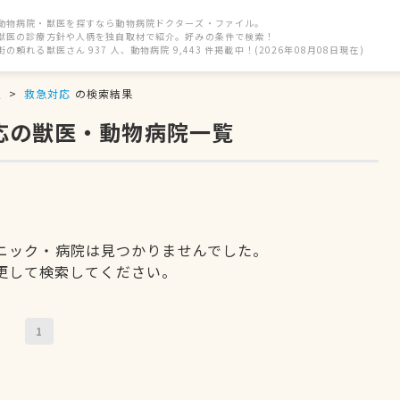
動物病院・獣医を探すなら動物病院ドクターズ・ファイル。
獣医の診療方針や人柄を独自取材で紹介。好みの条件で検索！
街の頼れる獣医さん 937 人、動物病院 9,443 件掲載中！(2026年08月08日現在)
駅
救急対応
の検索結果
応の獣医・動物病院一覧
ニック・病院は見つかりませんでした。
更して検索してください。
1