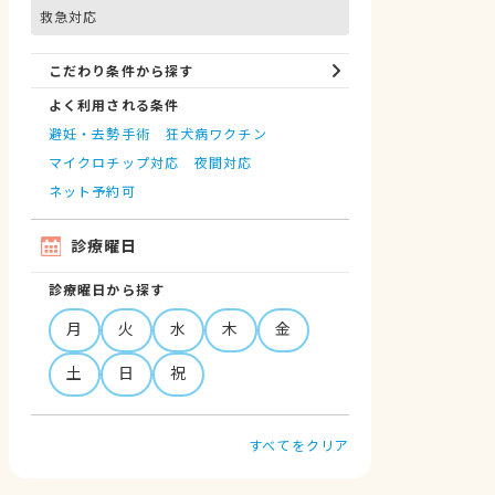
救急対応
こだわり条件から探す
よく利用される条件
避妊・去勢手術
狂犬病ワクチン
マイクロチップ対応
夜間対応
ネット予約可
診療曜日
診療曜日から探す
月
火
水
木
金
土
日
祝
すべてをクリア