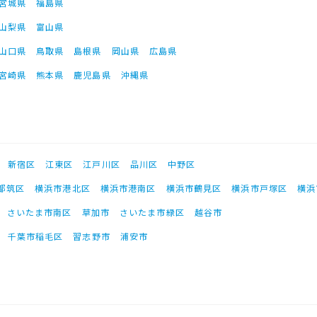
宮城県
福島県
山梨県
富山県
山口県
鳥取県
島根県
岡山県
広島県
宮崎県
熊本県
鹿児島県
沖縄県
新宿区
江東区
江戸川区
品川区
中野区
都筑区
横浜市港北区
横浜市港南区
横浜市鶴見区
横浜市戸塚区
横浜
さいたま市南区
草加市
さいたま市緑区
越谷市
千葉市稲毛区
習志野市
浦安市