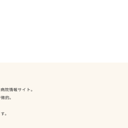
物病院情報サイト。
特徴的。
、
ます。