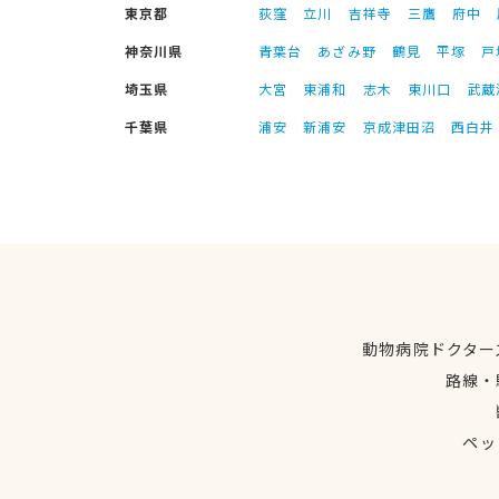
東京都
荻窪
立川
吉祥寺
三鷹
府中
神奈川県
青葉台
あざみ野
鶴見
平塚
戸
埼玉県
大宮
東浦和
志木
東川口
武蔵
千葉県
浦安
新浦安
京成津田沼
西白井
動物病院ドクター
路線・
ペッ