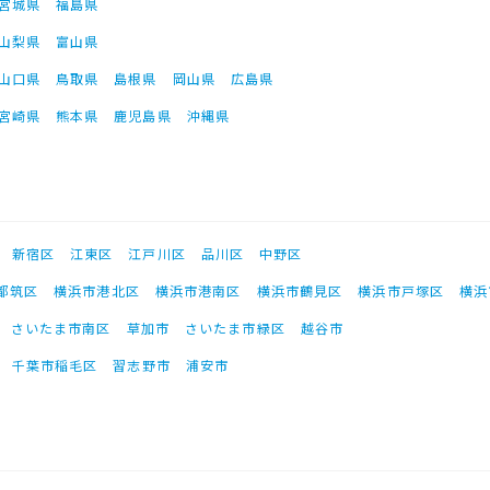
宮城県
福島県
山梨県
富山県
山口県
鳥取県
島根県
岡山県
広島県
宮崎県
熊本県
鹿児島県
沖縄県
新宿区
江東区
江戸川区
品川区
中野区
都筑区
横浜市港北区
横浜市港南区
横浜市鶴見区
横浜市戸塚区
横浜
さいたま市南区
草加市
さいたま市緑区
越谷市
千葉市稲毛区
習志野市
浦安市