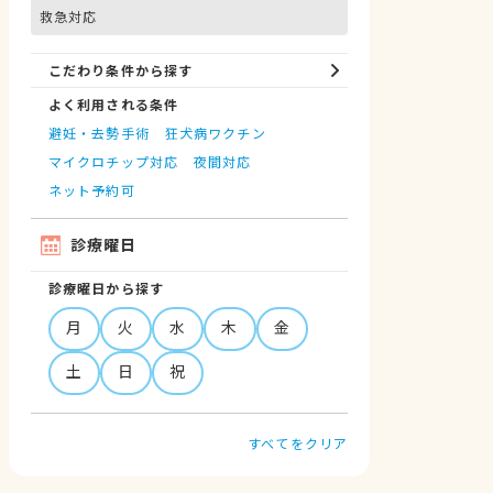
救急対応
こだわり条件から探す
よく利用される条件
避妊・去勢手術
狂犬病ワクチン
マイクロチップ対応
夜間対応
ネット予約可
診療曜日
診療曜日から探す
月
火
水
木
金
土
日
祝
すべてをクリア