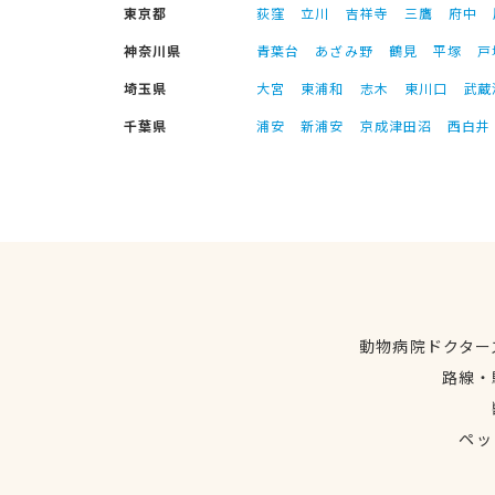
東京都
荻窪
立川
吉祥寺
三鷹
府中
神奈川県
青葉台
あざみ野
鶴見
平塚
戸
埼玉県
大宮
東浦和
志木
東川口
武蔵
千葉県
浦安
新浦安
京成津田沼
西白井
動物病院ドクター
路線・
ペッ