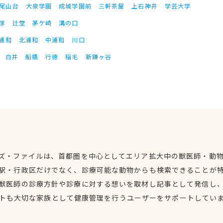
尾山台
大泉学園
成城学園前
三軒茶屋
上石神井
学芸大学
塚
辻堂
茅ケ崎
溝の口
浦和
北浦和
中浦和
川口
白井
船橋
行徳
稲毛
新鎌ヶ谷
ズ・ファイルは、首都圏を中心としてエリア拡大中の獣医師・動
駅・行政区だけでなく、診療可能な動物からも検索できることが
獣医師の診療方針や診療に対する想いを取材し記事として発信し
トも大切な家族として健康管理を行うユーザーをサポートしてい