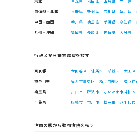
東北
青森県
秋田県
山形県
岩手県
甲信越・北陸
長野県
新潟県
石川県
福井県
中国・四国
香川県
徳島県
愛媛県
高知県
九州・沖縄
福岡県
長崎県
佐賀県
大分県
行政区から動物病院を探す
東京都
世田谷区
練馬区
杉並区
大田区
神奈川県
横浜市青葉区
横浜市緑区
横浜市
埼玉県
川口市
所沢市
さいたま市浦和区
千葉県
船橋市
市川市
松戸市
八千代市
注目の駅から動物病院を探す