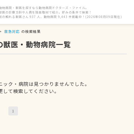
動物病院・獣医を探すなら動物病院ドクターズ・ファイル。
獣医の診療方針や人柄を独自取材で紹介。好みの条件で検索！
街の頼れる獣医さん 937 人、動物病院 9,443 件掲載中！(2026年08月09日現在)
救急対応
の検索結果
の獣医・動物病院一覧
ニック・病院は見つかりませんでした。
更して検索してください。
1