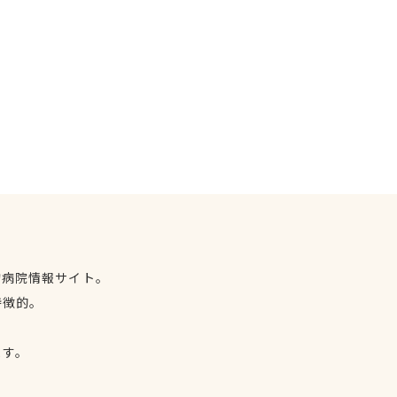
物病院情報サイト。
特徴的。
、
ます。