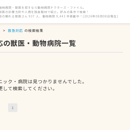
動物病院・獣医を探すなら動物病院ドクターズ・ファイル。
獣医の診療方針や人柄を独自取材で紹介。好みの条件で検索！
街の頼れる獣医さん 937 人、動物病院 9,443 件掲載中！(2026年08月08日現在)
駅
救急対応
の検索結果
応の獣医・動物病院一覧
ニック・病院は見つかりませんでした。
更して検索してください。
1