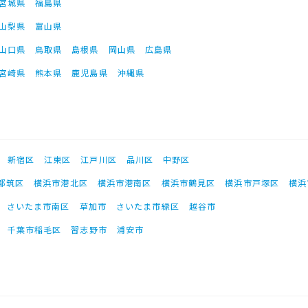
宮城県
福島県
山梨県
富山県
山口県
鳥取県
島根県
岡山県
広島県
宮崎県
熊本県
鹿児島県
沖縄県
新宿区
江東区
江戸川区
品川区
中野区
都筑区
横浜市港北区
横浜市港南区
横浜市鶴見区
横浜市戸塚区
横浜
さいたま市南区
草加市
さいたま市緑区
越谷市
千葉市稲毛区
習志野市
浦安市