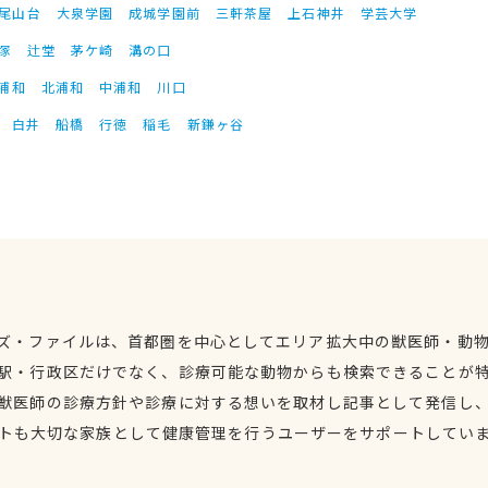
尾山台
大泉学園
成城学園前
三軒茶屋
上石神井
学芸大学
塚
辻堂
茅ケ崎
溝の口
浦和
北浦和
中浦和
川口
白井
船橋
行徳
稲毛
新鎌ヶ谷
ズ・ファイルは、首都圏を中心としてエリア拡大中の獣医師・動
駅・行政区だけでなく、診療可能な動物からも検索できることが
獣医師の診療方針や診療に対する想いを取材し記事として発信し
トも大切な家族として健康管理を行うユーザーをサポートしてい