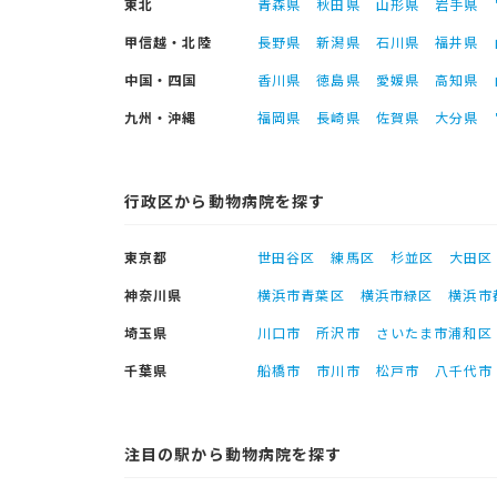
東北
青森県
秋田県
山形県
岩手県
甲信越・北陸
長野県
新潟県
石川県
福井県
中国・四国
香川県
徳島県
愛媛県
高知県
九州・沖縄
福岡県
長崎県
佐賀県
大分県
行政区から動物病院を探す
東京都
世田谷区
練馬区
杉並区
大田区
神奈川県
横浜市青葉区
横浜市緑区
横浜市
埼玉県
川口市
所沢市
さいたま市浦和区
千葉県
船橋市
市川市
松戸市
八千代市
注目の駅から動物病院を探す