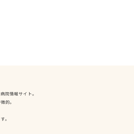
物病院情報サイト。
特徴的。
、
ます。