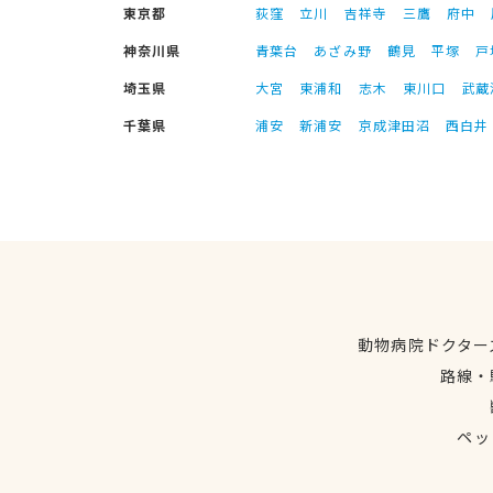
東京都
荻窪
立川
吉祥寺
三鷹
府中
神奈川県
青葉台
あざみ野
鶴見
平塚
戸
埼玉県
大宮
東浦和
志木
東川口
武蔵
千葉県
浦安
新浦安
京成津田沼
西白井
動物病院ドクター
路線・
ペッ