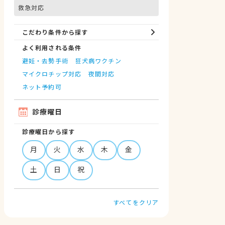
救急対応
こだわり条件から探す
よく利用される条件
避妊・去勢手術
狂犬病ワクチン
マイクロチップ対応
夜間対応
ネット予約可
診療曜日
診療曜日から探す
月
火
水
木
金
土
日
祝
すべてをクリア