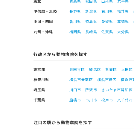
東北
青森県
秋田県
山形県
岩手県
甲信越・北陸
長野県
新潟県
石川県
福井県
中国・四国
香川県
徳島県
愛媛県
高知県
九州・沖縄
福岡県
長崎県
佐賀県
大分県
行政区から動物病院を探す
東京都
世田谷区
練馬区
杉並区
大田区
神奈川県
横浜市青葉区
横浜市緑区
横浜市
埼玉県
川口市
所沢市
さいたま市浦和区
千葉県
船橋市
市川市
松戸市
八千代市
注目の駅から動物病院を探す