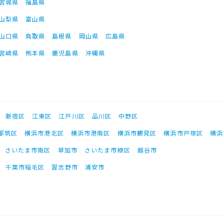
宮城県
福島県
山梨県
富山県
山口県
鳥取県
島根県
岡山県
広島県
宮崎県
熊本県
鹿児島県
沖縄県
新宿区
江東区
江戸川区
品川区
中野区
都筑区
横浜市港北区
横浜市港南区
横浜市鶴見区
横浜市戸塚区
横浜
さいたま市南区
草加市
さいたま市緑区
越谷市
千葉市稲毛区
習志野市
浦安市