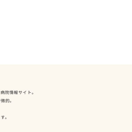
物病院情報サイト。
特徴的。
、
ます。