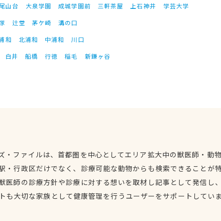
尾山台
大泉学園
成城学園前
三軒茶屋
上石神井
学芸大学
塚
辻堂
茅ケ崎
溝の口
浦和
北浦和
中浦和
川口
白井
船橋
行徳
稲毛
新鎌ヶ谷
ズ・ファイルは、首都圏を中心としてエリア拡大中の獣医師・動
駅・行政区だけでなく、診療可能な動物からも検索できることが
獣医師の診療方針や診療に対する想いを取材し記事として発信し
トも大切な家族として健康管理を行うユーザーをサポートしてい