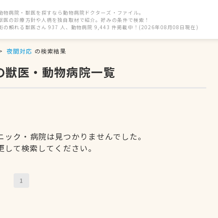
動物病院・獣医を探すなら動物病院ドクターズ・ファイル。
獣医の診療方針や人柄を独自取材で紹介。好みの条件で検索！
街の頼れる獣医さん 937 人、動物病院 9,443 件掲載中！(2026年08月08日現在)
夜間対応
の検索結果
の獣医・動物病院一覧
ニック・病院は見つかりませんでした。
更して検索してください。
1