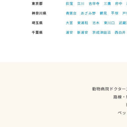
東京都
荻窪
立川
吉祥寺
三鷹
府中
神奈川県
青葉台
あざみ野
鶴見
平塚
戸
埼玉県
大宮
東浦和
志木
東川口
武蔵
千葉県
浦安
新浦安
京成津田沼
西白井
動物病院ドクター
路線・
ペッ