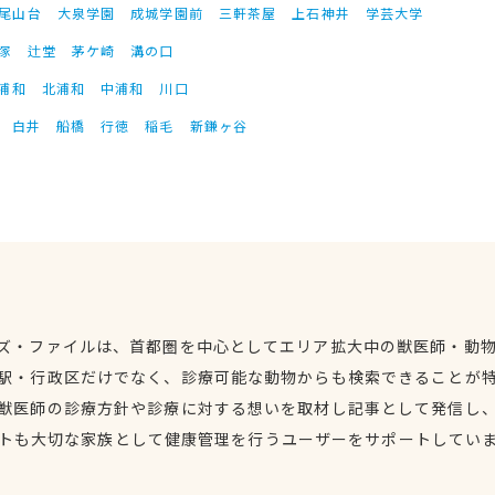
尾山台
大泉学園
成城学園前
三軒茶屋
上石神井
学芸大学
塚
辻堂
茅ケ崎
溝の口
浦和
北浦和
中浦和
川口
白井
船橋
行徳
稲毛
新鎌ヶ谷
ズ・ファイルは、首都圏を中心としてエリア拡大中の獣医師・動
駅・行政区だけでなく、診療可能な動物からも検索できることが
獣医師の診療方針や診療に対する想いを取材し記事として発信し
トも大切な家族として健康管理を行うユーザーをサポートしてい