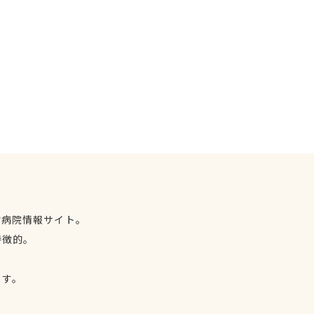
物病院情報サイト。
特徴的。
、
ます。