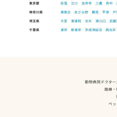
東京都
荻窪
立川
吉祥寺
三鷹
府中
神奈川県
青葉台
あざみ野
鶴見
平塚
戸
埼玉県
大宮
東浦和
志木
東川口
武蔵
千葉県
浦安
新浦安
京成津田沼
西白井
動物病院ドクター
路線・
ペッ