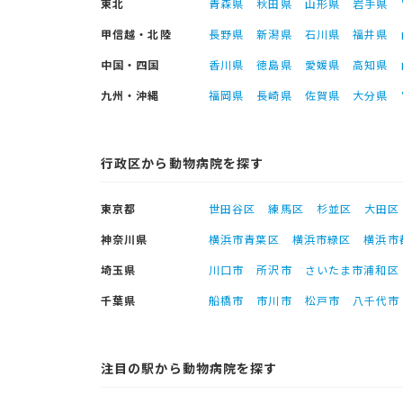
東北
青森県
秋田県
山形県
岩手県
甲信越・北陸
長野県
新潟県
石川県
福井県
中国・四国
香川県
徳島県
愛媛県
高知県
九州・沖縄
福岡県
長崎県
佐賀県
大分県
行政区から動物病院を探す
東京都
世田谷区
練馬区
杉並区
大田区
神奈川県
横浜市青葉区
横浜市緑区
横浜市
埼玉県
川口市
所沢市
さいたま市浦和区
千葉県
船橋市
市川市
松戸市
八千代市
注目の駅から動物病院を探す