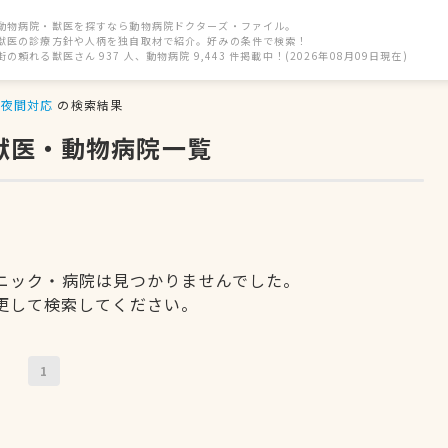
動物病院・獣医を探すなら動物病院ドクターズ・ファイル。
獣医の診療方針や人柄を独自取材で紹介。好みの条件で検索！
街の頼れる獣医さん 937 人、動物病院 9,443 件掲載中！(2026年08月09日現在)
夜間対応
の検索結果
獣医・動物病院一覧
ニック・病院は見つかりませんでした。
更して検索してください。
1