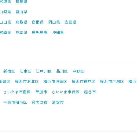
宮城県
福島県
山梨県
富山県
山口県
鳥取県
島根県
岡山県
広島県
宮崎県
熊本県
鹿児島県
沖縄県
新宿区
江東区
江戸川区
品川区
中野区
都筑区
横浜市港北区
横浜市港南区
横浜市鶴見区
横浜市戸塚区
横浜
さいたま市南区
草加市
さいたま市緑区
越谷市
千葉市稲毛区
習志野市
浦安市