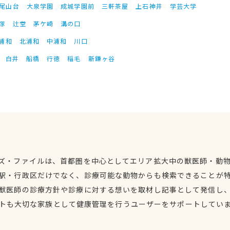
尾山台
大泉学園
成城学園前
三軒茶屋
上石神井
学芸大学
塚
辻堂
茅ケ崎
溝の口
浦和
北浦和
中浦和
川口
白井
船橋
行徳
稲毛
新鎌ヶ谷
ズ・ファイルは、首都圏を中心としてエリア拡大中の獣医師・動
駅・行政区だけでなく、診療可能な動物からも検索できることが
獣医師の診療方針や診療に対する想いを取材し記事として発信し
トも大切な家族として健康管理を行うユーザーをサポートしてい