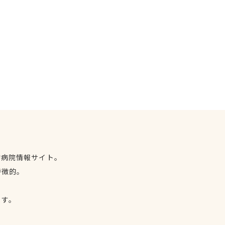
物病院情報サイト。
特徴的。
、
ます。