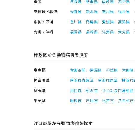
東北
青森県
秋田県
山形県
岩手県
甲信越・北陸
長野県
新潟県
石川県
福井県
中国・四国
香川県
徳島県
愛媛県
高知県
九州・沖縄
福岡県
長崎県
佐賀県
大分県
行政区から動物病院を探す
東京都
世田谷区
練馬区
杉並区
大田区
神奈川県
横浜市青葉区
横浜市緑区
横浜市
埼玉県
川口市
所沢市
さいたま市浦和区
千葉県
船橋市
市川市
松戸市
八千代市
注目の駅から動物病院を探す