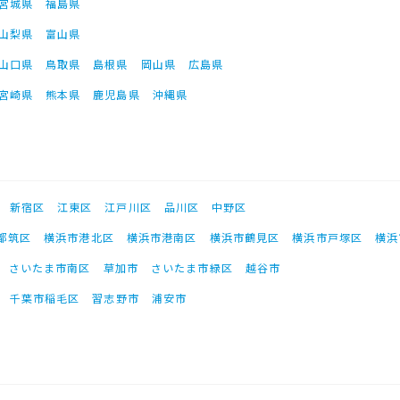
宮城県
福島県
山梨県
富山県
山口県
鳥取県
島根県
岡山県
広島県
宮崎県
熊本県
鹿児島県
沖縄県
新宿区
江東区
江戸川区
品川区
中野区
都筑区
横浜市港北区
横浜市港南区
横浜市鶴見区
横浜市戸塚区
横浜
さいたま市南区
草加市
さいたま市緑区
越谷市
千葉市稲毛区
習志野市
浦安市