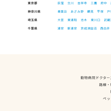
東京都
荻窪
立川
吉祥寺
三鷹
府中
神奈川県
青葉台
あざみ野
鶴見
平塚
戸
埼玉県
大宮
東浦和
志木
東川口
武蔵
千葉県
浦安
新浦安
京成津田沼
西白井
動物病院ドクター
路線・
ペッ