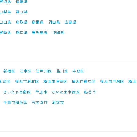
宮城県
福島県
山梨県
富山県
山口県
鳥取県
島根県
岡山県
広島県
宮崎県
熊本県
鹿児島県
沖縄県
新宿区
江東区
江戸川区
品川区
中野区
都筑区
横浜市港北区
横浜市港南区
横浜市鶴見区
横浜市戸塚区
横浜
さいたま市南区
草加市
さいたま市緑区
越谷市
千葉市稲毛区
習志野市
浦安市