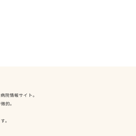
物病院情報サイト。
特徴的。
、
ます。