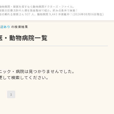
動物病院・獣医を探すなら動物病院ドクターズ・ファイル。
獣医の診療方針や人柄を独自取材で紹介。好みの条件で検索！
街の頼れる獣医さん 937 人、動物病院 9,443 件掲載中！(2026年08月06日現在)
送迎あり
の検索結果
医・動物病院一覧
ニック・病院は見つかりませんでした。
更して検索してください。
1