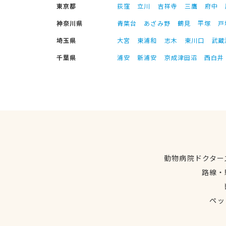
東京都
荻窪
立川
吉祥寺
三鷹
府中
神奈川県
青葉台
あざみ野
鶴見
平塚
戸
埼玉県
大宮
東浦和
志木
東川口
武蔵
千葉県
浦安
新浦安
京成津田沼
西白井
動物病院ドクター
路線・
ペッ