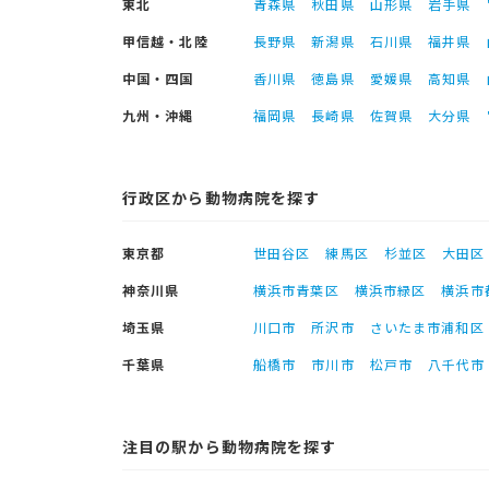
東北
青森県
秋田県
山形県
岩手県
甲信越・北陸
長野県
新潟県
石川県
福井県
中国・四国
香川県
徳島県
愛媛県
高知県
九州・沖縄
福岡県
長崎県
佐賀県
大分県
行政区から動物病院を探す
東京都
世田谷区
練馬区
杉並区
大田区
神奈川県
横浜市青葉区
横浜市緑区
横浜市
埼玉県
川口市
所沢市
さいたま市浦和区
千葉県
船橋市
市川市
松戸市
八千代市
注目の駅から動物病院を探す