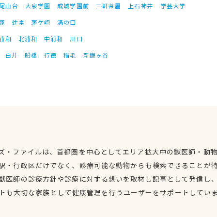
尾山台
大泉学園
成城学園前
三軒茶屋
上石神井
学芸大学
塚
辻堂
茅ケ崎
溝の口
浦和
北浦和
中浦和
川口
白井
船橋
行徳
稲毛
新鎌ヶ谷
ズ・ファイルは、首都圏を中心としてエリア拡大中の獣医師・動
駅・行政区だけでなく、診療可能な動物からも検索できることが
獣医師の診療方針や診療に対する想いを取材し記事として発信し
トも大切な家族として健康管理を行うユーザーをサポートしてい