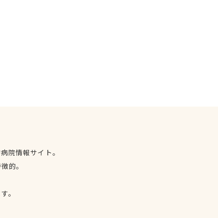
物病院情報サイト。
特徴的。
、
ます。