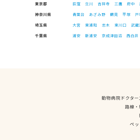
東京都
荻窪
立川
吉祥寺
三鷹
府中
神奈川県
青葉台
あざみ野
鶴見
平塚
戸
埼玉県
大宮
東浦和
志木
東川口
武蔵
千葉県
浦安
新浦安
京成津田沼
西白井
動物病院ドクター
路線・
ペッ