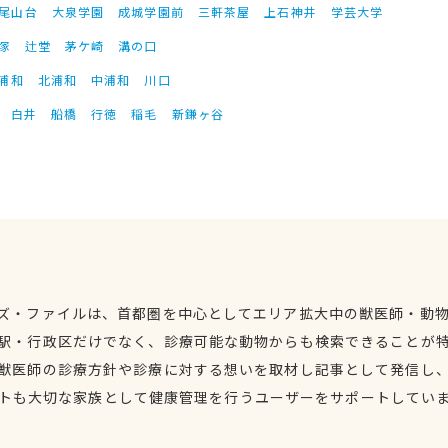
尾山台
大泉学園
成城学園前
三軒茶屋
上石神井
学芸大学
塚
辻堂
茅ケ崎
溝の口
浦和
北浦和
中浦和
川口
白井
船橋
行徳
稲毛
新鎌ヶ谷
ズ・ファイルは、首都圏を中心としてエリア拡大中の獣医師・動
駅・行政区だけでなく、診療可能な動物からも検索できることが
獣医師の診療方針や診療に対する想いを取材し記事として発信し
トも大切な家族として健康管理を行うユーザーをサポートしてい