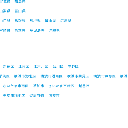
宮城県
福島県
山梨県
富山県
山口県
鳥取県
島根県
岡山県
広島県
宮崎県
熊本県
鹿児島県
沖縄県
新宿区
江東区
江戸川区
品川区
中野区
都筑区
横浜市港北区
横浜市港南区
横浜市鶴見区
横浜市戸塚区
横浜
さいたま市南区
草加市
さいたま市緑区
越谷市
千葉市稲毛区
習志野市
浦安市