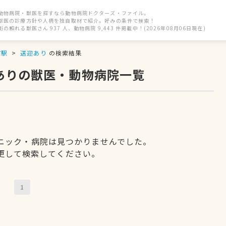
動物病院・獣医を探すなら動物病院ドクターズ・ファイル。
獣医の診療方針や人柄を独自取材で紹介。好みの条件で検索！
街の頼れる獣医さん 937 人、動物病院 9,443 件掲載中！(2026年08月06日現在)
市駅
送迎あり
の検索結果
ありの獣医・動物病院一覧
ニック・病院は見つかりませんでした。
更して検索してください。
1