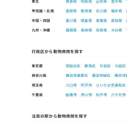
東北
青森県
秋田県
山形県
岩手県
甲信越・北陸
長野県
新潟県
石川県
福井県
中国・四国
香川県
徳島県
愛媛県
高知県
九州・沖縄
福岡県
長崎県
佐賀県
大分県
行政区から動物病院を探す
東京都
世田谷区
練馬区
杉並区
大田区
神奈川県
横浜市青葉区
横浜市緑区
横浜市
埼玉県
川口市
所沢市
さいたま市浦和区
千葉県
船橋市
市川市
松戸市
八千代市
注目の駅から動物病院を探す