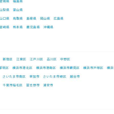
宮城県
福島県
山梨県
富山県
山口県
鳥取県
島根県
岡山県
広島県
宮崎県
熊本県
鹿児島県
沖縄県
新宿区
江東区
江戸川区
品川区
中野区
都筑区
横浜市港北区
横浜市港南区
横浜市鶴見区
横浜市戸塚区
横浜
さいたま市南区
草加市
さいたま市緑区
越谷市
千葉市稲毛区
習志野市
浦安市