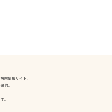
物病院情報サイト。
特徴的。
、
ます。