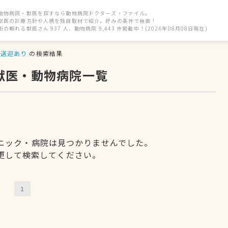
動物病院・獣医を探すなら動物病院ドクターズ・ファイル。
獣医の診療方針や人柄を独自取材で紹介。好みの条件で検索！
街の頼れる獣医さん 937 人、動物病院 9,443 件掲載中！(2026年08月08日現在)
送迎あり
の検索結果
獣医・動物病院一覧
ニック・病院は見つかりませんでした。
更して検索してください。
1