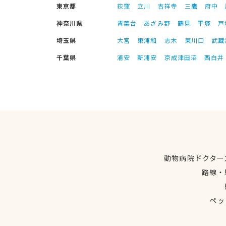
東京都
荻窪
立川
吉祥寺
三鷹
府中
神奈川県
青葉台
あざみ野
鶴見
平塚
戸
埼玉県
大宮
東浦和
志木
東川口
武蔵
千葉県
浦安
新浦安
京成津田沼
西白井
動物病院ドクター
路線・
ペッ