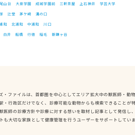
尾山台
大泉学園
成城学園前
三軒茶屋
上石神井
学芸大学
塚
辻堂
茅ケ崎
溝の口
浦和
北浦和
中浦和
川口
白井
船橋
行徳
稲毛
新鎌ヶ谷
ズ・ファイルは、首都圏を中心としてエリア拡大中の獣医師・動
駅・行政区だけでなく、診療可能な動物からも検索できることが
獣医師の診療方針や診療に対する想いを取材し記事として発信し
トも大切な家族として健康管理を行うユーザーをサポートしてい