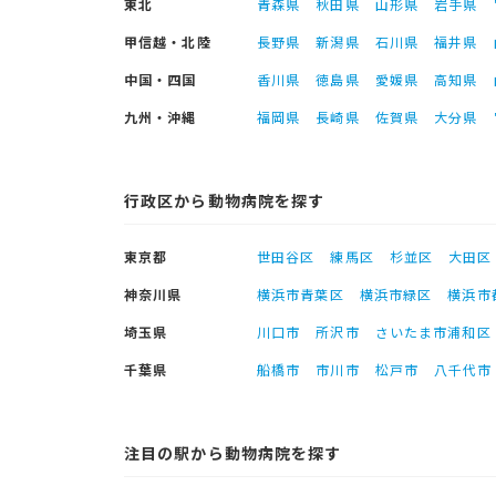
東北
青森県
秋田県
山形県
岩手県
甲信越・北陸
長野県
新潟県
石川県
福井県
中国・四国
香川県
徳島県
愛媛県
高知県
九州・沖縄
福岡県
長崎県
佐賀県
大分県
行政区から動物病院を探す
東京都
世田谷区
練馬区
杉並区
大田区
神奈川県
横浜市青葉区
横浜市緑区
横浜市
埼玉県
川口市
所沢市
さいたま市浦和区
千葉県
船橋市
市川市
松戸市
八千代市
注目の駅から動物病院を探す