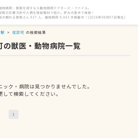
動物病院・獣医を探すなら動物病院ドクターズ・ファイル。
獣医の診療方針や人柄を独自取材で紹介。好みの条件で検索！
街の頼れる獣医さん 937 人、動物病院 9,443 件掲載中！(2026年08月07日現在)
前駅
往診可
の検索結果
可の獣医・動物病院一覧
ニック・病院は見つかりませんでした。
更して検索してください。
1