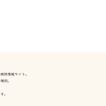
物病院情報サイト。
特徴的。
、
ます。