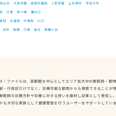
尾山台
大泉学園
成城学園前
三軒茶屋
上石神井
学芸大学
塚
辻堂
茅ケ崎
溝の口
浦和
北浦和
中浦和
川口
白井
船橋
行徳
稲毛
新鎌ヶ谷
ズ・ファイルは、首都圏を中心としてエリア拡大中の獣医師・動
駅・行政区だけでなく、診療可能な動物からも検索できることが
獣医師の診療方針や診療に対する想いを取材し記事として発信し
トも大切な家族として健康管理を行うユーザーをサポートしてい