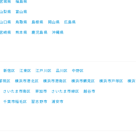
宮城県
福島県
山梨県
富山県
山口県
鳥取県
島根県
岡山県
広島県
宮崎県
熊本県
鹿児島県
沖縄県
新宿区
江東区
江戸川区
品川区
中野区
都筑区
横浜市港北区
横浜市港南区
横浜市鶴見区
横浜市戸塚区
横浜
さいたま市南区
草加市
さいたま市緑区
越谷市
千葉市稲毛区
習志野市
浦安市