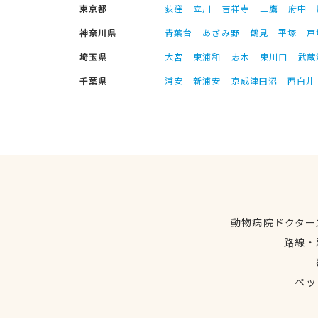
東京都
荻窪
立川
吉祥寺
三鷹
府中
神奈川県
青葉台
あざみ野
鶴見
平塚
戸
埼玉県
大宮
東浦和
志木
東川口
武蔵
千葉県
浦安
新浦安
京成津田沼
西白井
動物病院ドクター
路線・
ペッ