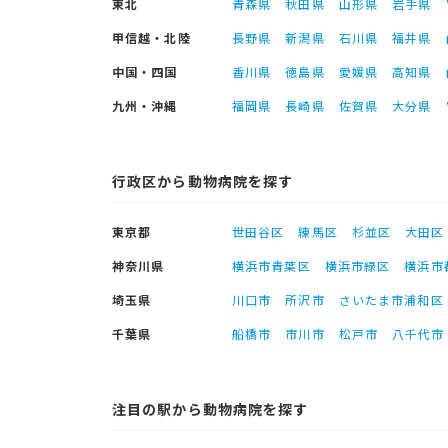
東北
青森県
秋田県
山形県
岩手県
甲信越・北陸
長野県
新潟県
石川県
福井県
中国・四国
香川県
徳島県
愛媛県
高知県
九州・沖縄
福岡県
長崎県
佐賀県
大分県
行政区から動物病院を探す
東京都
世田谷区
練馬区
杉並区
大田区
神奈川県
横浜市青葉区
横浜市緑区
横浜市
埼玉県
川口市
所沢市
さいたま市浦和区
千葉県
船橋市
市川市
松戸市
八千代市
注目の駅から動物病院を探す