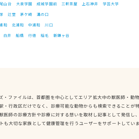
尾山台
大泉学園
成城学園前
三軒茶屋
上石神井
学芸大学
塚
辻堂
茅ケ崎
溝の口
浦和
北浦和
中浦和
川口
白井
船橋
行徳
稲毛
新鎌ヶ谷
ズ・ファイルは、首都圏を中心としてエリア拡大中の獣医師・動
駅・行政区だけでなく、診療可能な動物からも検索できることが
獣医師の診療方針や診療に対する想いを取材し記事として発信し
トも大切な家族として健康管理を行うユーザーをサポートしてい