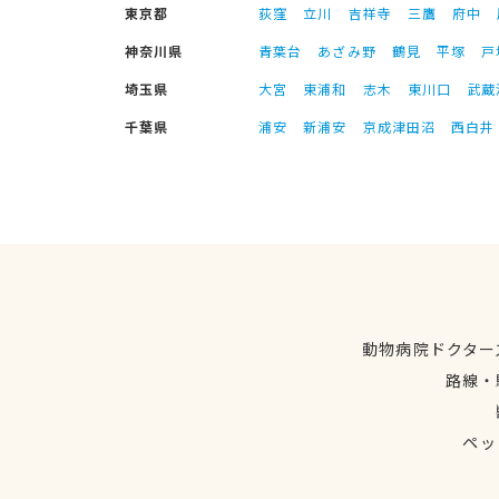
東京都
荻窪
立川
吉祥寺
三鷹
府中
神奈川県
青葉台
あざみ野
鶴見
平塚
戸
埼玉県
大宮
東浦和
志木
東川口
武蔵
千葉県
浦安
新浦安
京成津田沼
西白井
動物病院ドクター
路線・
ペッ