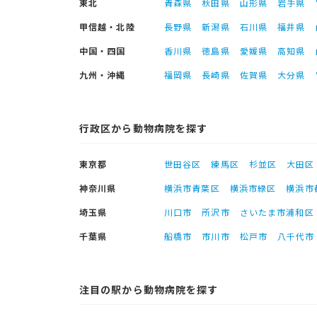
東北
青森県
秋田県
山形県
岩手県
甲信越・北陸
長野県
新潟県
石川県
福井県
中国・四国
香川県
徳島県
愛媛県
高知県
九州・沖縄
福岡県
長崎県
佐賀県
大分県
行政区から動物病院を探す
東京都
世田谷区
練馬区
杉並区
大田区
神奈川県
横浜市青葉区
横浜市緑区
横浜市
埼玉県
川口市
所沢市
さいたま市浦和区
千葉県
船橋市
市川市
松戸市
八千代市
注目の駅から動物病院を探す