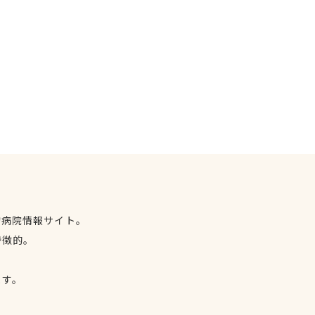
物病院情報サイト。
特徴的。
、
ます。