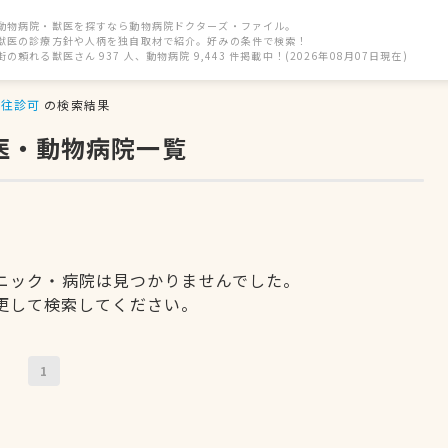
動物病院・獣医を探すなら動物病院ドクターズ・ファイル。
獣医の診療方針や人柄を独自取材で紹介。好みの条件で検索！
街の頼れる獣医さん 937 人、動物病院 9,443 件掲載中！(2026年08月07日現在)
往診可
の検索結果
医・動物病院一覧
ニック・病院は見つかりませんでした。
更して検索してください。
1