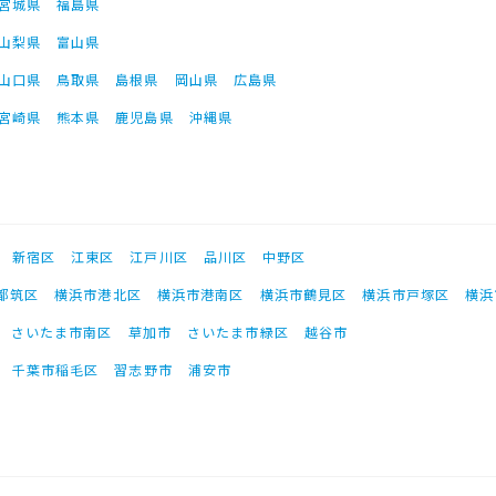
宮城県
福島県
山梨県
富山県
山口県
鳥取県
島根県
岡山県
広島県
宮崎県
熊本県
鹿児島県
沖縄県
新宿区
江東区
江戸川区
品川区
中野区
都筑区
横浜市港北区
横浜市港南区
横浜市鶴見区
横浜市戸塚区
横浜
さいたま市南区
草加市
さいたま市緑区
越谷市
千葉市稲毛区
習志野市
浦安市