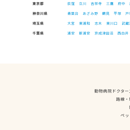
東京都
荻窪
立川
吉祥寺
三鷹
府中
神奈川県
青葉台
あざみ野
鶴見
平塚
戸
埼玉県
大宮
東浦和
志木
東川口
武蔵
千葉県
浦安
新浦安
京成津田沼
西白井
動物病院ドクター
路線・
ペッ