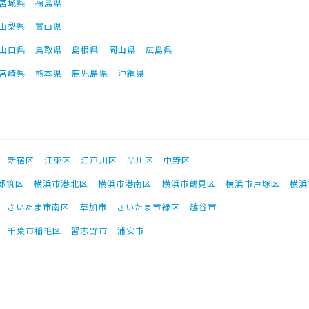
宮城県
福島県
山梨県
富山県
山口県
鳥取県
島根県
岡山県
広島県
宮崎県
熊本県
鹿児島県
沖縄県
新宿区
江東区
江戸川区
品川区
中野区
都筑区
横浜市港北区
横浜市港南区
横浜市鶴見区
横浜市戸塚区
横浜
さいたま市南区
草加市
さいたま市緑区
越谷市
千葉市稲毛区
習志野市
浦安市