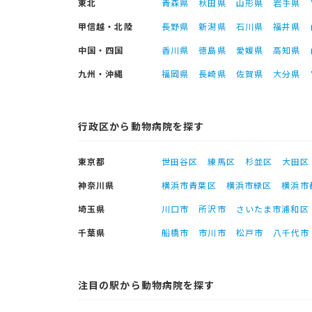
東北
青森県
秋田県
山形県
岩手県
甲信越・北陸
長野県
新潟県
石川県
福井県
中国・四国
香川県
徳島県
愛媛県
高知県
九州・沖縄
福岡県
長崎県
佐賀県
大分県
行政区から動物病院を探す
東京都
世田谷区
練馬区
杉並区
大田区
神奈川県
横浜市青葉区
横浜市緑区
横浜市
埼玉県
川口市
所沢市
さいたま市浦和区
千葉県
船橋市
市川市
松戸市
八千代市
注目の駅から動物病院を探す