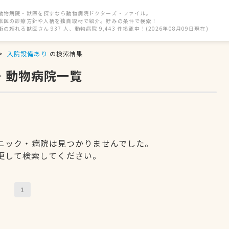
動物病院・獣医を探すなら動物病院ドクターズ・ファイル。
獣医の診療方針や人柄を独自取材で紹介。好みの条件で検索！
街の頼れる獣医さん 937 人、動物病院 9,443 件掲載中！(2026年08月09日現在)
入院設備あり
の検索結果
・動物病院一覧
ニック・病院は見つかりませんでした。
更して検索してください。
1