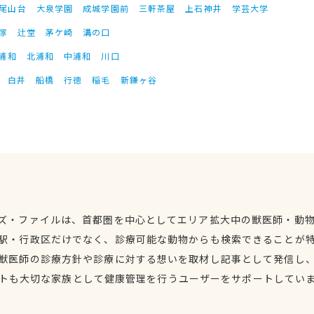
尾山台
大泉学園
成城学園前
三軒茶屋
上石神井
学芸大学
塚
辻堂
茅ケ崎
溝の口
浦和
北浦和
中浦和
川口
白井
船橋
行徳
稲毛
新鎌ヶ谷
ズ・ファイルは、首都圏を中心としてエリア拡大中の獣医師・動
駅・行政区だけでなく、診療可能な動物からも検索できることが
獣医師の診療方針や診療に対する想いを取材し記事として発信し
トも大切な家族として健康管理を行うユーザーをサポートしてい