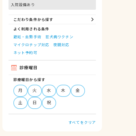
入院設備あり
こだわり条件から探す
よく利用される条件
避妊・去勢手術
狂犬病ワクチン
マイクロチップ対応
夜間対応
ネット予約可
診療曜日
診療曜日から探す
月
火
水
木
金
土
日
祝
すべてをクリア