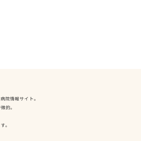
物病院情報サイト。
特徴的。
、
ます。