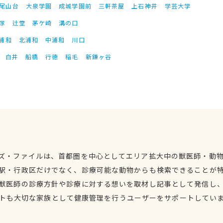
尾山台
大泉学園
成城学園前
三軒茶屋
上石神井
学芸大学
塚
辻堂
茅ケ崎
溝の口
浦和
北浦和
中浦和
川口
白井
船橋
行徳
稲毛
新鎌ヶ谷
ズ・ファイルは、首都圏を中心としてエリア拡大中の獣医師・動
駅・行政区だけでなく、診療可能な動物からも検索できることが
獣医師の診療方針や診療に対する想いを取材し記事として発信し
トも大切な家族として健康管理を行うユーザーをサポートしてい