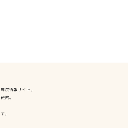
物病院情報サイト。
特徴的。
、
ます。