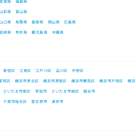
宮城県
福島県
山梨県
富山県
山口県
鳥取県
島根県
岡山県
広島県
宮崎県
熊本県
鹿児島県
沖縄県
新宿区
江東区
江戸川区
品川区
中野区
都筑区
横浜市港北区
横浜市港南区
横浜市鶴見区
横浜市戸塚区
横浜
さいたま市南区
草加市
さいたま市緑区
越谷市
千葉市稲毛区
習志野市
浦安市