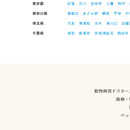
東京都
荻窪
立川
吉祥寺
三鷹
府中
神奈川県
青葉台
あざみ野
鶴見
平塚
戸
埼玉県
大宮
東浦和
志木
東川口
武蔵
千葉県
浦安
新浦安
京成津田沼
西白井
動物病院ドクター
路線・
ペッ