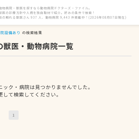
動物病院・獣医を探すなら動物病院ドクターズ・ファイル。
獣医の診療方針や人柄を独自取材で紹介。好みの条件で検索！
街の頼れる獣医さん 937 人、動物病院 9,443 件掲載中！(2026年08月07日現在)
入院設備あり
の検索結果
の獣医・動物病院一覧
ニック・病院は見つかりませんでした。
更して検索してください。
1