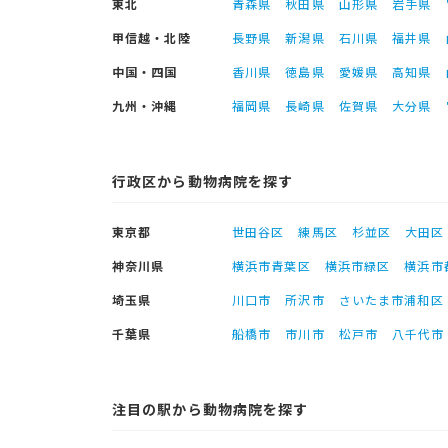
東北
青森県
秋田県
山形県
岩手県
甲信越・北陸
長野県
新潟県
石川県
福井県
中国・四国
香川県
徳島県
愛媛県
高知県
九州・沖縄
福岡県
長崎県
佐賀県
大分県
行政区から動物病院を探す
東京都
世田谷区
練馬区
杉並区
大田区
神奈川県
横浜市青葉区
横浜市緑区
横浜市
埼玉県
川口市
所沢市
さいたま市浦和区
千葉県
船橋市
市川市
松戸市
八千代市
注目の駅から動物病院を探す