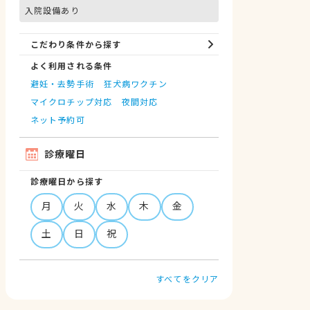
入院設備あり
こだわり条件から探す
よく利用される条件
避妊・去勢手術
狂犬病ワクチン
マイクロチップ対応
夜間対応
ネット予約可
診療曜日
診療曜日から探す
月
火
水
木
金
土
日
祝
すべてをクリア