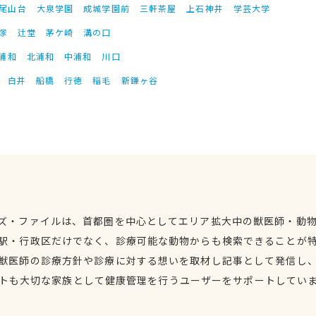
尾山台
大泉学園
成城学園前
三軒茶屋
上石神井
学芸大学
塚
辻堂
茅ケ崎
溝の口
浦和
北浦和
中浦和
川口
白井
船橋
行徳
稲毛
新鎌ヶ谷
ズ・ファイルは、首都圏を中心としてエリア拡大中の獣医師・動
駅・行政区だけでなく、診療可能な動物からも検索できることが
獣医師の診療方針や診療に対する想いを取材し記事として発信し
トも大切な家族として健康管理を行うユーザーをサポートしてい