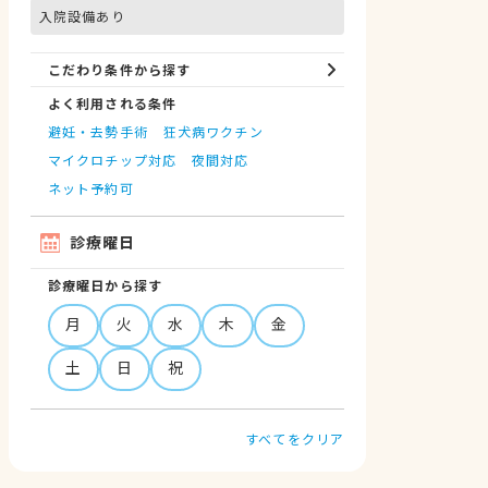
入院設備あり
こだわり条件から探す
よく利用される条件
避妊・去勢手術
狂犬病ワクチン
マイクロチップ対応
夜間対応
ネット予約可
診療曜日
診療曜日から探す
月
火
水
木
金
土
日
祝
すべてをクリア