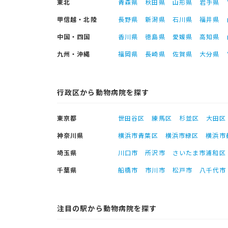
東北
青森県
秋田県
山形県
岩手県
甲信越・北陸
長野県
新潟県
石川県
福井県
中国・四国
香川県
徳島県
愛媛県
高知県
九州・沖縄
福岡県
長崎県
佐賀県
大分県
行政区から動物病院を探す
東京都
世田谷区
練馬区
杉並区
大田区
神奈川県
横浜市青葉区
横浜市緑区
横浜市
埼玉県
川口市
所沢市
さいたま市浦和区
千葉県
船橋市
市川市
松戸市
八千代市
注目の駅から動物病院を探す