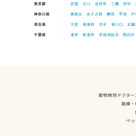
東京都
荻窪
立川
吉祥寺
三鷹
府中
神奈川県
青葉台
あざみ野
鶴見
平塚
戸
埼玉県
大宮
東浦和
志木
東川口
武蔵
千葉県
浦安
新浦安
京成津田沼
西白井
動物病院ドクター
路線・
ペッ