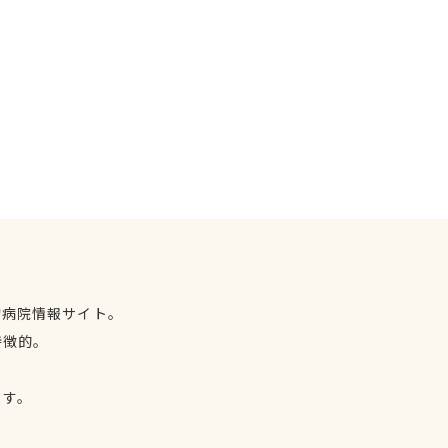
物病院情報サイト。
特徴的。
、
ます。