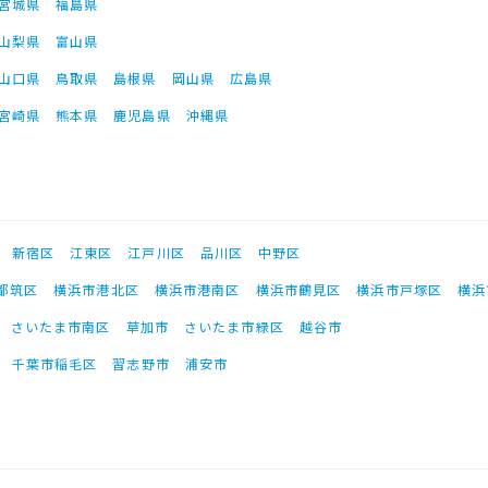
宮城県
福島県
山梨県
富山県
山口県
鳥取県
島根県
岡山県
広島県
宮崎県
熊本県
鹿児島県
沖縄県
新宿区
江東区
江戸川区
品川区
中野区
都筑区
横浜市港北区
横浜市港南区
横浜市鶴見区
横浜市戸塚区
横浜
さいたま市南区
草加市
さいたま市緑区
越谷市
千葉市稲毛区
習志野市
浦安市