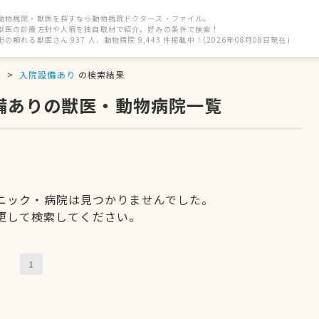
動物病院・獣医を探すなら動物病院ドクターズ・ファイル。
獣医の診療方針や人柄を独自取材で紹介。好みの条件で検索！
街の頼れる獣医さん 937 人、動物病院 9,443 件掲載中！(2026年08月08日現在)
駅
入院設備あり
の検索結果
設備ありの獣医・動物病院一覧
ニック・病院は見つかりませんでした。
更して検索してください。
1