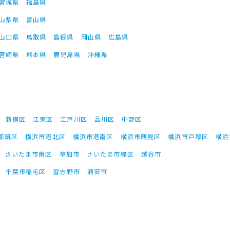
宮城県
福島県
山梨県
富山県
山口県
鳥取県
島根県
岡山県
広島県
宮崎県
熊本県
鹿児島県
沖縄県
新宿区
江東区
江戸川区
品川区
中野区
都筑区
横浜市港北区
横浜市港南区
横浜市鶴見区
横浜市戸塚区
横浜
さいたま市南区
草加市
さいたま市緑区
越谷市
千葉市稲毛区
習志野市
浦安市