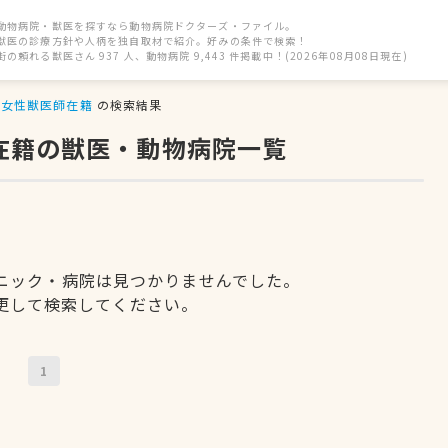
動物病院・獣医を探すなら動物病院ドクターズ・ファイル。
獣医の診療方針や人柄を独自取材で紹介。好みの条件で検索！
街の頼れる獣医さん 937 人、動物病院 9,443 件掲載中！(2026年08月08日現在)
女性獣医師在籍
の検索結果
在籍の獣医・動物病院一覧
ニック・病院は見つかりませんでした。
更して検索してください。
1