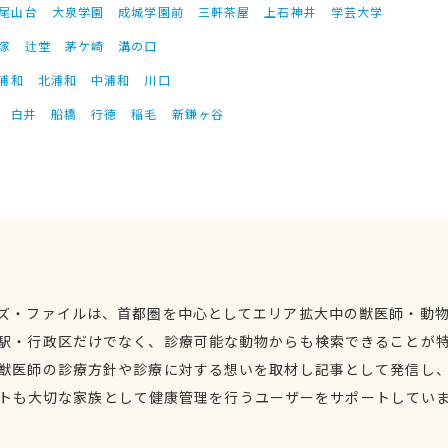
尾山台
大泉学園
成城学園前
三軒茶屋
上石神井
学芸大学
塚
辻堂
茅ケ崎
溝の口
浦和
北浦和
中浦和
川口
白井
船橋
行徳
稲毛
新鎌ヶ谷
ズ・ファイルは、首都圏を中心としてエリア拡大中の獣医師・動
駅・行政区だけでなく、診療可能な動物からも検索できることが
獣医師の診療方針や診療に対する想いを取材し記事として発信し
トも大切な家族として健康管理を行うユーザーをサポートしてい