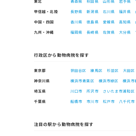
東北
青森県
秋田県
山形県
岩手県
甲信越・北陸
長野県
新潟県
石川県
福井県
中国・四国
香川県
徳島県
愛媛県
高知県
九州・沖縄
福岡県
長崎県
佐賀県
大分県
行政区から動物病院を探す
東京都
世田谷区
練馬区
杉並区
大田区
神奈川県
横浜市青葉区
横浜市緑区
横浜市
埼玉県
川口市
所沢市
さいたま市浦和区
千葉県
船橋市
市川市
松戸市
八千代市
注目の駅から動物病院を探す