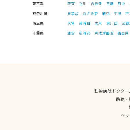
東京都
荻窪
立川
吉祥寺
三鷹
府中
神奈川県
青葉台
あざみ野
鶴見
平塚
戸
埼玉県
大宮
東浦和
志木
東川口
武蔵
千葉県
浦安
新浦安
京成津田沼
西白井
動物病院ドクター
路線・
ペッ