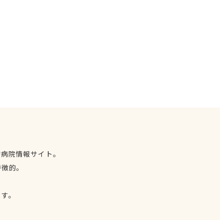
物病院情報サイト。
特徴的。
、
ます。