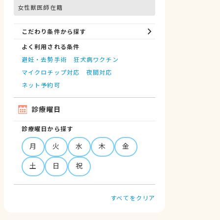
女性獣医師在籍
こだわり条件から探す
よく利用される条件
避妊・去勢手術
狂犬病ワクチン
マイクロチップ対応
夜間対応
ネット予約可
診療曜日
診療曜日から探す
月
火
水
木
金
土
日
祝
すべてをクリア