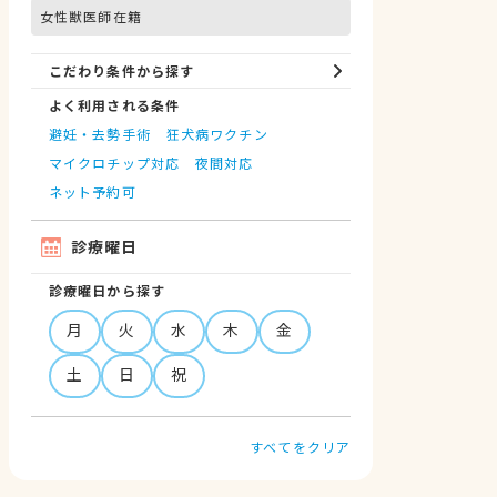
女性獣医師在籍
こだわり条件から探す
よく利用される条件
避妊・去勢手術
狂犬病ワクチン
マイクロチップ対応
夜間対応
ネット予約可
診療曜日
診療曜日から探す
月
火
水
木
金
土
日
祝
すべてをクリア