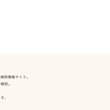
物病院情報サイト。
特徴的。
、
ます。