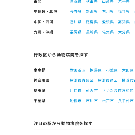
東北
青森県
秋田県
山形県
岩手県
甲信越・北陸
長野県
新潟県
石川県
福井県
中国・四国
香川県
徳島県
愛媛県
高知県
九州・沖縄
福岡県
長崎県
佐賀県
大分県
行政区から動物病院を探す
東京都
世田谷区
練馬区
杉並区
大田区
神奈川県
横浜市青葉区
横浜市緑区
横浜市
埼玉県
川口市
所沢市
さいたま市浦和区
千葉県
船橋市
市川市
松戸市
八千代市
注目の駅から動物病院を探す