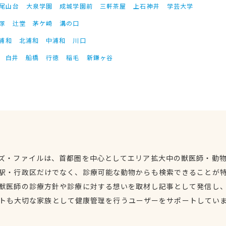
尾山台
大泉学園
成城学園前
三軒茶屋
上石神井
学芸大学
塚
辻堂
茅ケ崎
溝の口
浦和
北浦和
中浦和
川口
白井
船橋
行徳
稲毛
新鎌ヶ谷
ズ・ファイルは、首都圏を中心としてエリア拡大中の獣医師・動
駅・行政区だけでなく、診療可能な動物からも検索できることが
獣医師の診療方針や診療に対する想いを取材し記事として発信し
トも大切な家族として健康管理を行うユーザーをサポートしてい