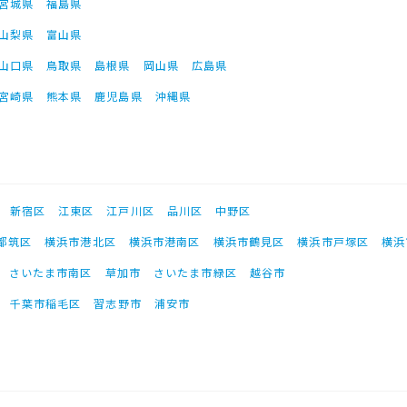
宮城県
福島県
山梨県
富山県
山口県
鳥取県
島根県
岡山県
広島県
宮崎県
熊本県
鹿児島県
沖縄県
新宿区
江東区
江戸川区
品川区
中野区
都筑区
横浜市港北区
横浜市港南区
横浜市鶴見区
横浜市戸塚区
横浜
さいたま市南区
草加市
さいたま市緑区
越谷市
千葉市稲毛区
習志野市
浦安市