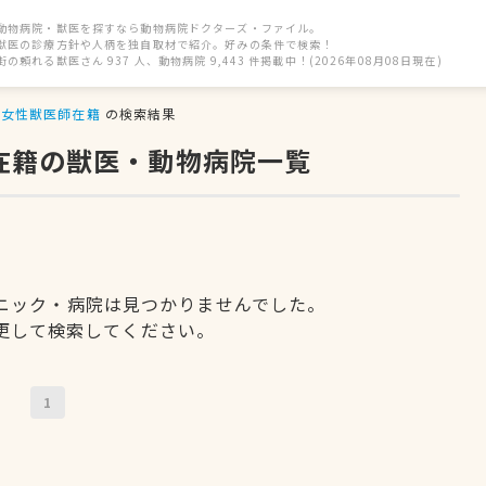
動物病院・獣医を探すなら動物病院ドクターズ・ファイル。
獣医の診療方針や人柄を独自取材で紹介。好みの条件で検索！
街の頼れる獣医さん 937 人、動物病院 9,443 件掲載中！(2026年08月08日現在)
女性獣医師在籍
の検索結果
在籍の獣医・動物病院一覧
ニック・病院は見つかりませんでした。
更して検索してください。
1