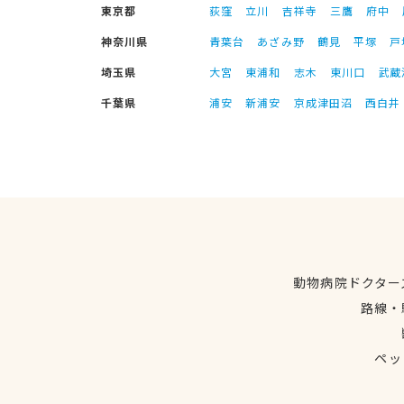
東京都
荻窪
立川
吉祥寺
三鷹
府中
神奈川県
青葉台
あざみ野
鶴見
平塚
戸
埼玉県
大宮
東浦和
志木
東川口
武蔵
千葉県
浦安
新浦安
京成津田沼
西白井
動物病院ドクター
路線・
ペッ