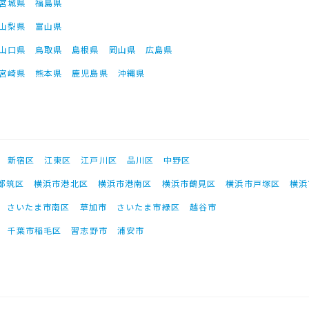
宮城県
福島県
山梨県
富山県
山口県
鳥取県
島根県
岡山県
広島県
宮崎県
熊本県
鹿児島県
沖縄県
新宿区
江東区
江戸川区
品川区
中野区
都筑区
横浜市港北区
横浜市港南区
横浜市鶴見区
横浜市戸塚区
横浜
さいたま市南区
草加市
さいたま市緑区
越谷市
千葉市稲毛区
習志野市
浦安市