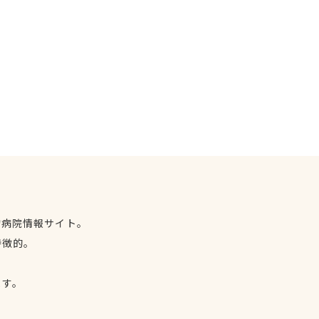
物病院情報サイト。
特徴的。
、
ます。