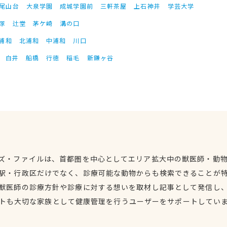
尾山台
大泉学園
成城学園前
三軒茶屋
上石神井
学芸大学
塚
辻堂
茅ケ崎
溝の口
浦和
北浦和
中浦和
川口
白井
船橋
行徳
稲毛
新鎌ヶ谷
ズ・ファイルは、首都圏を中心としてエリア拡大中の獣医師・動
駅・行政区だけでなく、診療可能な動物からも検索できることが
獣医師の診療方針や診療に対する想いを取材し記事として発信し
トも大切な家族として健康管理を行うユーザーをサポートしてい