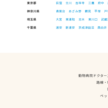
東京都
荻窪
立川
吉祥寺
三鷹
府中
神奈川県
青葉台
あざみ野
鶴見
平塚
戸
埼玉県
大宮
東浦和
志木
東川口
武蔵
千葉県
浦安
新浦安
京成津田沼
西白井
動物病院ドクター
路線・
ペッ