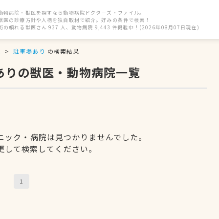
動物病院・獣医を探すなら動物病院ドクターズ・ファイル。
獣医の診療方針や人柄を独自取材で紹介。好みの条件で検索！
街の頼れる獣医さん 937 人、動物病院 9,443 件掲載中！(2026年08月07日現在)
駅
駐車場あり
の検索結果
ありの獣医・動物病院一覧
ニック・病院は見つかりませんでした。
更して検索してください。
1