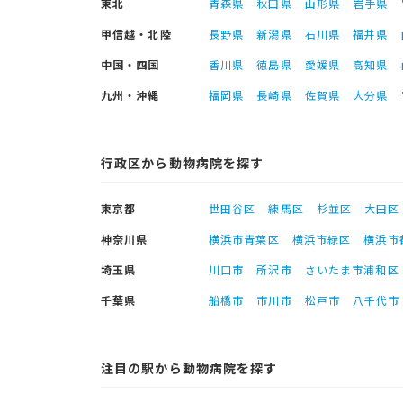
東北
青森県
秋田県
山形県
岩手県
甲信越・北陸
長野県
新潟県
石川県
福井県
中国・四国
香川県
徳島県
愛媛県
高知県
九州・沖縄
福岡県
長崎県
佐賀県
大分県
行政区から動物病院を探す
東京都
世田谷区
練馬区
杉並区
大田区
神奈川県
横浜市青葉区
横浜市緑区
横浜市
埼玉県
川口市
所沢市
さいたま市浦和区
千葉県
船橋市
市川市
松戸市
八千代市
注目の駅から動物病院を探す