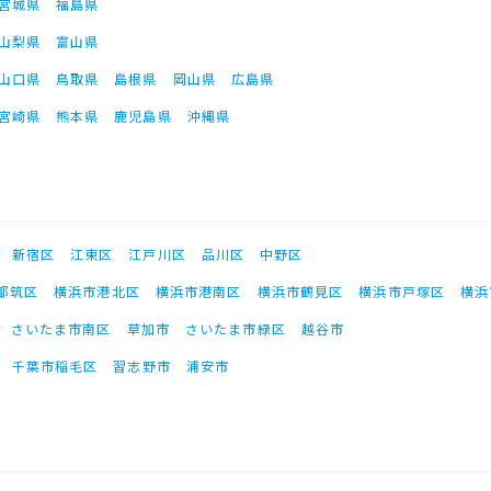
宮城県
福島県
山梨県
富山県
山口県
鳥取県
島根県
岡山県
広島県
宮崎県
熊本県
鹿児島県
沖縄県
新宿区
江東区
江戸川区
品川区
中野区
都筑区
横浜市港北区
横浜市港南区
横浜市鶴見区
横浜市戸塚区
横浜
さいたま市南区
草加市
さいたま市緑区
越谷市
千葉市稲毛区
習志野市
浦安市