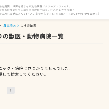
動物病院・獣医を探すなら動物病院ドクターズ・ファイル。
獣医の診療方針や人柄を独自取材で紹介。好みの条件で検索！
街の頼れる獣医さん 937 人、動物病院 9,443 件掲載中！(2026年08月08日現在)
駐車場あり
の検索結果
りの獣医・動物病院一覧
ニック・病院は見つかりませんでした。
更して検索してください。
1