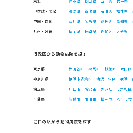
東北
青森県
秋田県
山形県
岩手県
甲信越・北陸
長野県
新潟県
石川県
福井県
中国・四国
香川県
徳島県
愛媛県
高知県
九州・沖縄
福岡県
長崎県
佐賀県
大分県
行政区から動物病院を探す
東京都
世田谷区
練馬区
杉並区
大田区
神奈川県
横浜市青葉区
横浜市緑区
横浜市
埼玉県
川口市
所沢市
さいたま市浦和区
千葉県
船橋市
市川市
松戸市
八千代市
注目の駅から動物病院を探す