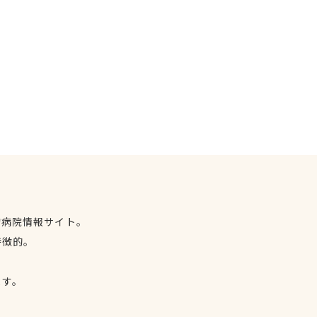
物病院情報サイト。
特徴的。
、
ます。