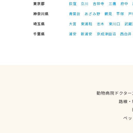
東京都
荻窪
立川
吉祥寺
三鷹
府中
神奈川県
青葉台
あざみ野
鶴見
平塚
戸
埼玉県
大宮
東浦和
志木
東川口
武蔵
千葉県
浦安
新浦安
京成津田沼
西白井
動物病院ドクター
路線・
ペッ