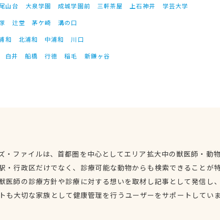
尾山台
大泉学園
成城学園前
三軒茶屋
上石神井
学芸大学
塚
辻堂
茅ケ崎
溝の口
浦和
北浦和
中浦和
川口
白井
船橋
行徳
稲毛
新鎌ヶ谷
ズ・ファイルは、首都圏を中心としてエリア拡大中の獣医師・動
駅・行政区だけでなく、診療可能な動物からも検索できることが
獣医師の診療方針や診療に対する想いを取材し記事として発信し
トも大切な家族として健康管理を行うユーザーをサポートしてい