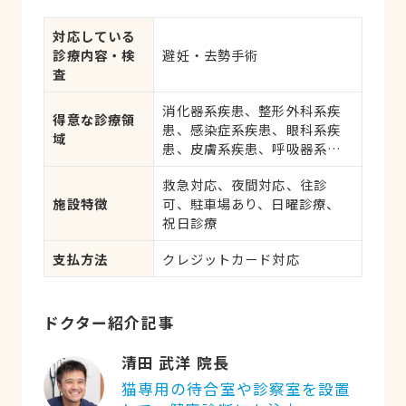
対応している
診療内容・検
避妊・去勢手術
査
消化器系疾患、整形外科系疾
得意な診療領
患、感染症系疾患、眼科系疾
域
患、皮膚系疾患、呼吸器系疾
患、腎・泌尿器系疾患、腫
救急対応、夜間対応、往診
瘍・がん
施設特徴
可、駐車場あり、日曜診療、
祝日診療
支払方法
クレジットカード対応
ドクター紹介記事
清田 武洋 院長
猫専用の待合室や診察室を設置