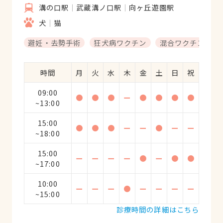
溝の口駅
武蔵溝ノ口駅
向ヶ丘遊園駅
犬
猫
避妊・去勢手術
狂犬病ワクチン
混合ワクチン
時間
月
火
水
木
金
土
日
祝
09:00
●
●
●
ー
●
●
●
●
~13:00
15:00
●
●
●
ー
ー
●
ー
ー
~18:00
15:00
ー
ー
ー
ー
●
ー
●
●
~17:00
10:00
ー
ー
ー
●
ー
ー
ー
ー
~15:00
診療時間の詳細はこちら