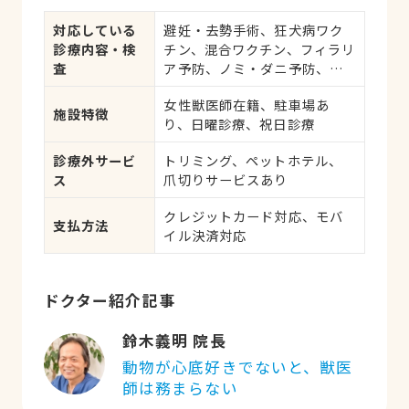
対応している
避妊・去勢手術、狂犬病ワク
診療内容・検
チン、混合ワクチン、フィラリ
査
ア予防、ノミ・ダニ予防、マ
イクロチップ対応、健康診
女性獣医師在籍、駐車場あ
断、各種検査、外科手術
施設特徴
り、日曜診療、祝日診療
診療外サービ
トリミング、ペットホテル、
ス
爪切りサービスあり
クレジットカード対応、モバ
支払方法
イル決済対応
ドクター紹介記事
鈴木義明 院長
動物が心底好きでないと、獣医
師は務まらない