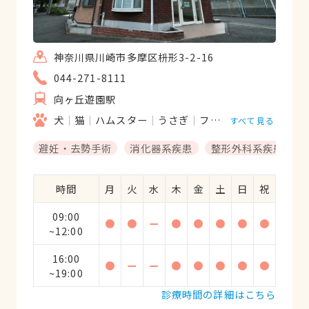
神奈川県川崎市多摩区枡形3-2-16
044-271-8111
向ヶ丘遊園駅
犬
猫
ハムスター
うさぎ
フェレット
鳥類
モ
すべて見る
避妊・去勢手術
消化器系疾患
整形外科系疾患
時間
月
火
水
木
金
土
日
祝
09:00
●
●
ー
●
●
●
●
●
~12:00
16:00
●
ー
ー
●
●
●
●
●
~19:00
診療時間の詳細はこちら