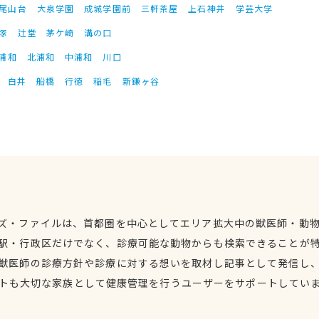
尾山台
大泉学園
成城学園前
三軒茶屋
上石神井
学芸大学
塚
辻堂
茅ケ崎
溝の口
浦和
北浦和
中浦和
川口
白井
船橋
行徳
稲毛
新鎌ヶ谷
ズ・ファイルは、首都圏を中心としてエリア拡大中の獣医師・動
駅・行政区だけでなく、診療可能な動物からも検索できることが
獣医師の診療方針や診療に対する想いを取材し記事として発信し
トも大切な家族として健康管理を行うユーザーをサポートしてい