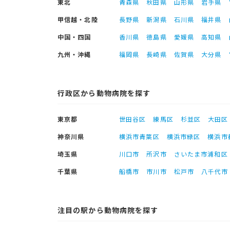
東北
青森県
秋田県
山形県
岩手県
甲信越・北陸
長野県
新潟県
石川県
福井県
中国・四国
香川県
徳島県
愛媛県
高知県
九州・沖縄
福岡県
長崎県
佐賀県
大分県
行政区から動物病院を探す
東京都
世田谷区
練馬区
杉並区
大田区
神奈川県
横浜市青葉区
横浜市緑区
横浜市
埼玉県
川口市
所沢市
さいたま市浦和区
千葉県
船橋市
市川市
松戸市
八千代市
注目の駅から動物病院を探す