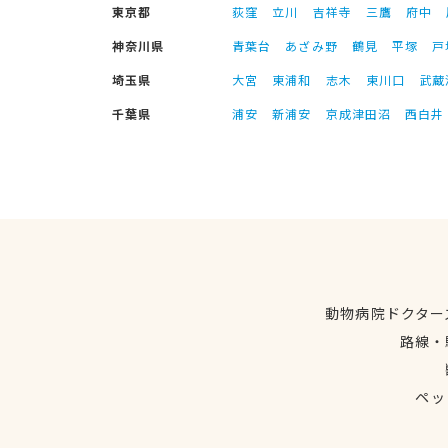
東京都
荻窪
立川
吉祥寺
三鷹
府中
神奈川県
青葉台
あざみ野
鶴見
平塚
戸
埼玉県
大宮
東浦和
志木
東川口
武蔵
千葉県
浦安
新浦安
京成津田沼
西白井
動物病院ドクター
路線・
ペッ