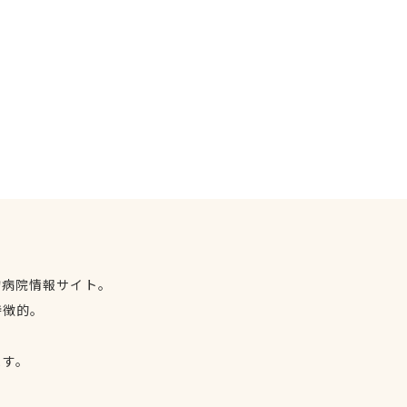
物病院情報サイト。
特徴的。
、
ます。