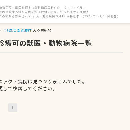
動物病院・獣医を探すなら動物病院ドクターズ・ファイル。
獣医の診療方針や人柄を独自取材で紹介。好みの条件で検索！
街の頼れる獣医さん 937 人、動物病院 9,443 件掲載中！(2026年08月07日現在)
19時以降診療可
の検索結果
降診療可の獣医・動物病院一覧
ニック・病院は見つかりませんでした。
更して検索してください。
1