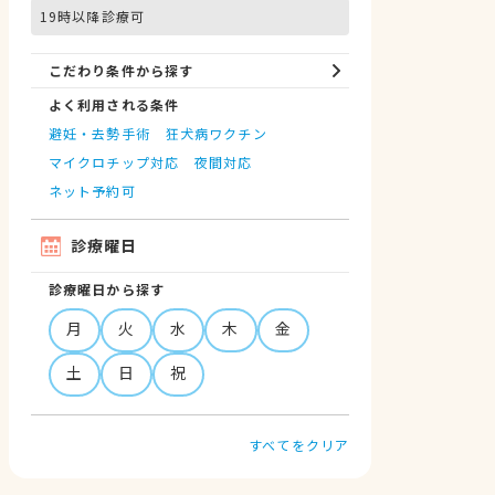
19時以降診療可
こだわり条件から探す
よく利用される条件
避妊・去勢手術
狂犬病ワクチン
マイクロチップ対応
夜間対応
ネット予約可
診療曜日
診療曜日から探す
月
火
水
木
金
土
日
祝
すべてをクリア