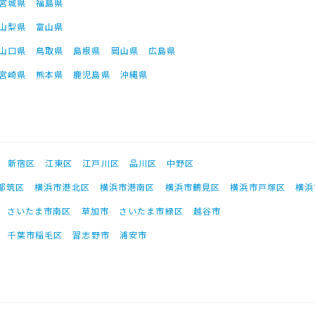
宮城県
福島県
山梨県
富山県
山口県
鳥取県
島根県
岡山県
広島県
宮崎県
熊本県
鹿児島県
沖縄県
新宿区
江東区
江戸川区
品川区
中野区
都筑区
横浜市港北区
横浜市港南区
横浜市鶴見区
横浜市戸塚区
横浜
さいたま市南区
草加市
さいたま市緑区
越谷市
千葉市稲毛区
習志野市
浦安市