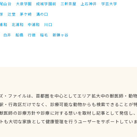
尾山台
大泉学園
成城学園前
三軒茶屋
上石神井
学芸大学
塚
辻堂
茅ケ崎
溝の口
浦和
北浦和
中浦和
川口
白井
船橋
行徳
稲毛
新鎌ヶ谷
ズ・ファイルは、首都圏を中心としてエリア拡大中の獣医師・動
駅・行政区だけでなく、診療可能な動物からも検索できることが
獣医師の診療方針や診療に対する想いを取材し記事として発信し
トも大切な家族として健康管理を行うユーザーをサポートしてい