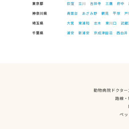
東京都
荻窪
立川
吉祥寺
三鷹
府中
神奈川県
青葉台
あざみ野
鶴見
平塚
戸
埼玉県
大宮
東浦和
志木
東川口
武蔵
千葉県
浦安
新浦安
京成津田沼
西白井
動物病院ドクター
路線・
ペッ