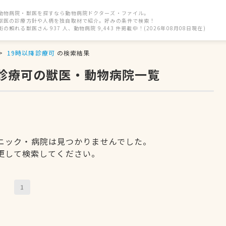
動物病院・獣医を探すなら動物病院ドクターズ・ファイル。
獣医の診療方針や人柄を独自取材で紹介。好みの条件で検索！
街の頼れる獣医さん 937 人、動物病院 9,443 件掲載中！(2026年08月08日現在)
19時以降診療可
の検索結果
降診療可の獣医・動物病院一覧
ニック・病院は見つかりませんでした。
更して検索してください。
1