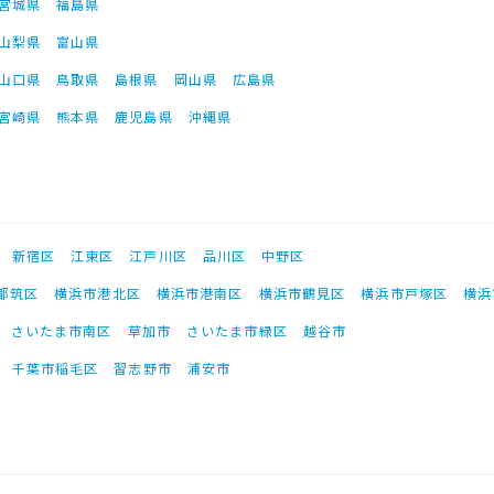
宮城県
福島県
山梨県
富山県
山口県
鳥取県
島根県
岡山県
広島県
宮崎県
熊本県
鹿児島県
沖縄県
新宿区
江東区
江戸川区
品川区
中野区
都筑区
横浜市港北区
横浜市港南区
横浜市鶴見区
横浜市戸塚区
横浜
さいたま市南区
草加市
さいたま市緑区
越谷市
千葉市稲毛区
習志野市
浦安市