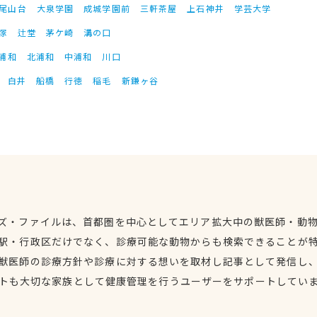
尾山台
大泉学園
成城学園前
三軒茶屋
上石神井
学芸大学
塚
辻堂
茅ケ崎
溝の口
浦和
北浦和
中浦和
川口
白井
船橋
行徳
稲毛
新鎌ヶ谷
ズ・ファイルは、首都圏を中心としてエリア拡大中の獣医師・動
駅・行政区だけでなく、診療可能な動物からも検索できることが
獣医師の診療方針や診療に対する想いを取材し記事として発信し
トも大切な家族として健康管理を行うユーザーをサポートしてい