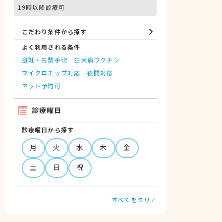
19時以降診療可
こだわり条件から探す
よく利用される条件
避妊・去勢手術
狂犬病ワクチン
マイクロチップ対応
夜間対応
ネット予約可
診療曜日
診療曜日から探す
月
火
水
木
金
土
日
祝
すべてをクリア