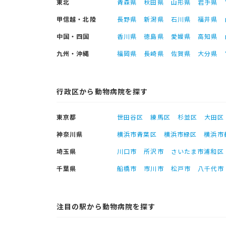
東北
青森県
秋田県
山形県
岩手県
甲信越・北陸
長野県
新潟県
石川県
福井県
中国・四国
香川県
徳島県
愛媛県
高知県
九州・沖縄
福岡県
長崎県
佐賀県
大分県
行政区から動物病院を探す
東京都
世田谷区
練馬区
杉並区
大田区
神奈川県
横浜市青葉区
横浜市緑区
横浜市
埼玉県
川口市
所沢市
さいたま市浦和区
千葉県
船橋市
市川市
松戸市
八千代市
注目の駅から動物病院を探す