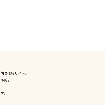
物病院情報サイト。
特徴的。
、
ます。