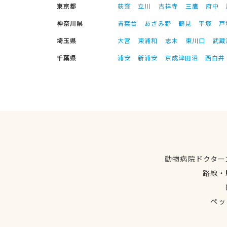
東京都
荻窪
立川
吉祥寺
三鷹
府中
神奈川県
青葉台
あざみ野
鶴見
平塚
戸
埼玉県
大宮
東浦和
志木
東川口
武蔵
千葉県
浦安
新浦安
京成津田沼
西白井
動物病院ドクター
路線・
ペッ